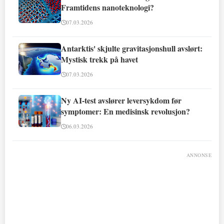
Framtidens nanoteknologi?
07.03.2026
Antarktis' skjulte gravitasjonshull avslørt:
Mystisk trekk på havet
07.03.2026
Ny AI-test avslører leversykdom før
symptomer: En medisinsk revolusjon?
06.03.2026
ANNONSE