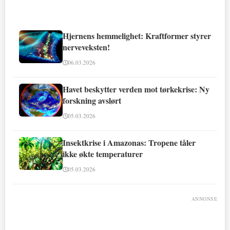
Hjernens hemmelighet: Kraftformer styrer
nerveveksten!
06.03.2026
Havet beskytter verden mot tørkekrise: Ny
forskning avslørt
05.03.2026
Insektkrise i Amazonas: Tropene tåler
ikke økte temperaturer
05.03.2026
ANNONSE