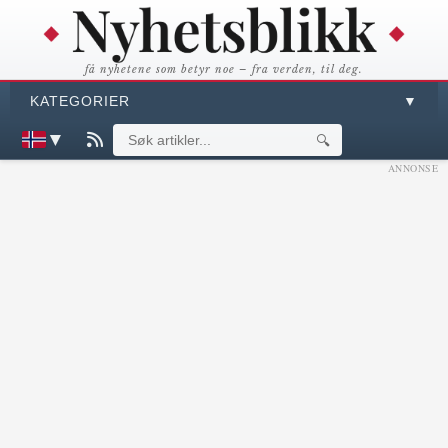
få nyhetene som betyr noe – fra verden, til deg.
KATEGORIER
▼
▼
🔍
ANNONSE