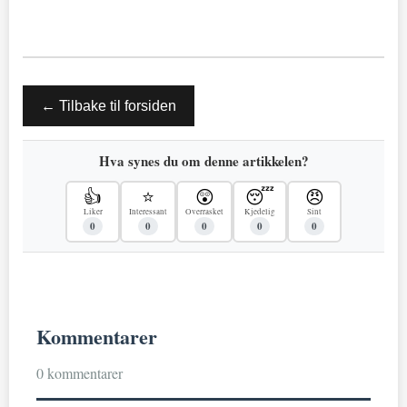
← Tilbake til forsiden
Hva synes du om denne artikkelen?
👍
⭐
😲
😴
😠
Liker
Interessant
Overrasket
Kjedelig
Sint
0
0
0
0
0
Kommentarer
0 kommentarer