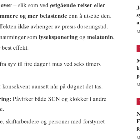
over
østgående reiser
– slik som ved
eller
J
s
ommere og mer belastende
enn å utsette den.
a
ikke
effekten
avhenger av presis doseringstid.
M
lyseksponering
melatonin
 tilnærminger som
og
,
best effekt.
M
ra syv til fire dager i mus ved seks timers
k
p
 konsekvent uansett når på døgnet det tas.
M
ing:
Påvirker både SCN og klokker i andre
e.
N
F
, skiftarbeidere og personer med forstyrret
f
M