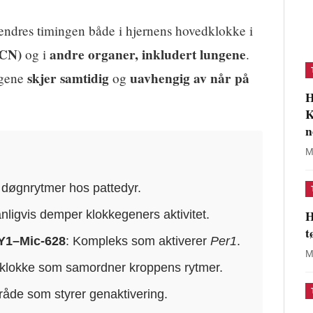
dres timingen både i hjernens hovedklokke i
SCN)
andre organer, inkludert lungene
og i
.
skjer samtidig
uavhengig av når på
ngene
og
H
K
n
M
r døgnrytmer hos pattedyr.
H
nligvis demper klokkegeners aktivitet.
t
1–Mic-628
: Kompleks som aktiverer
Per1
.
M
dklokke som samordner kroppens rytmer.
åde som styrer genaktivering.