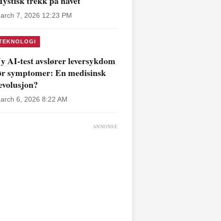
ystisk trekk på havet
arch 7, 2026 12:23 PM
TEKNOLOGI
y AI-test avslører leversykdom
ør symptomer: En medisinsk
evolusjon?
arch 6, 2026 8:22 AM
ANNONSE