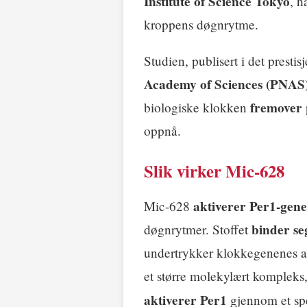
Institute of Science Tokyo
, h
kroppens døgnrytme.
Studien, publisert i det prestis
Academy of Sciences (PNAS
fremover
biologiske klokken
oppnå.
Slik virker Mic-628
aktiverer Per1-gene
Mic-628
binder se
døgnrytmer. Stoffet
undertrykker klokkegenenes ak
et større molekylært kompleks
aktiverer Per1
gjennom et sp