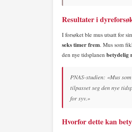
Resultater i dyreforsø
I forsøket ble mus utsatt for si
seks timer frem
. Mus som fi
betydelig 
den nye tidsplanen
PNAS-studien: «Mus som f
tilpasset seg den nye tids
for syv.»
Hvorfor dette kan bet