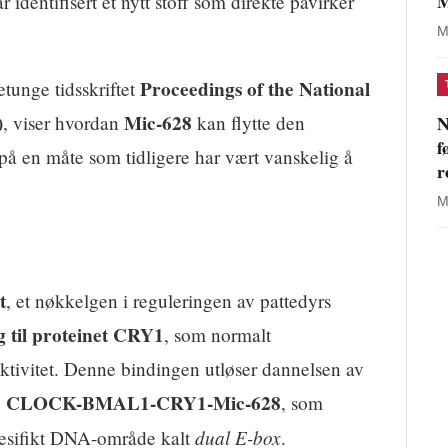
M
ar identifisert et nytt stoff som direkte påvirker
M
Proceedings of the National
jetunge tidsskriftet
)
Mic-628
N
, viser hvordan
kan flytte den
f
på en måte som tidligere har vært vanskelig å
r
M
t
, et nøkkelgen i reguleringen av pattedyrs
g til proteinet CRY1
, som normalt
tivitet. Denne bindingen utløser dannelsen av
CLOCK-BMAL1-CRY1-Mic-628
,
, som
dual E-box
esifikt DNA-område kalt
.