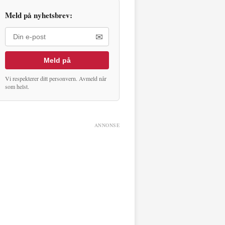
Meld på nyhetsbrev:
✉
Meld på
Vi respekterer ditt personvern. Avmeld når
som helst.
ANNONSE