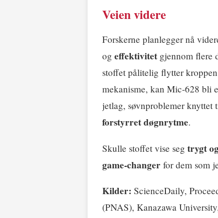
Veien videre
Forskerne planlegger nå videre
effektivitet
og
gjennom flere d
stoffet pålitelig flytter krop
mekanisme, kan Mic-628 bli 
jetlag, søvnproblemer knyttet t
forstyrret døgnrytme
.
trygt og
Skulle stoffet vise seg
game-changer
for dem som je
Kilder:
ScienceDaily, Proceed
(PNAS), Kanazawa University,