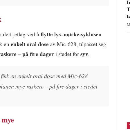
I
T
t
k
M
flytte lys–mørke-syklusen
mulert jetlag ved å
enkelt oral dose
kk en
av Mic-628, tilpasset seg
raskere
på fire dager
syv
–
i stedet for
.
ikk en enkelt oral dose med Mic-628
planen mye raskere – på fire dager i stedet
y mye