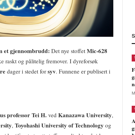
S
om et gjennombrudd:
Mic-628
Det nye stoffet
e raskt og pålitelig fremover. I dyreforsøk
F
ire
syv
dager i stedet for
. Funnene er publisert i
g
n
M
us professor Tei H.
Kanazawa University
ved
,
A
rsity
Toyohashi University of Technology
,
og
g