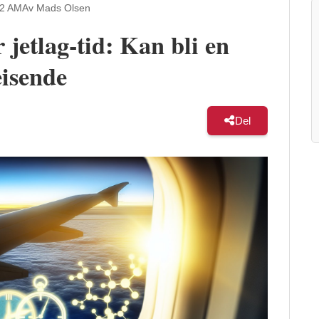
22 AM
Av Mads Olsen
 jetlag-tid: Kan bli en
eisende
Del