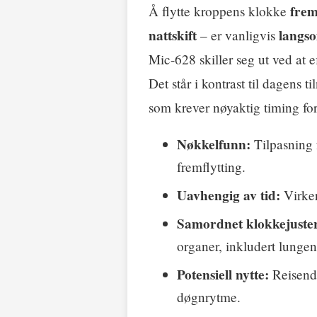
frem
Å flytte kroppens klokke
nattskift
langs
– er vanligvis
Mic-628 skiller seg ut ved at 
Det står i kontrast til dagens
som krever nøyaktig timing for 
Nøkkelfunn:
Tilpasning f
fremflytting.
Uavhengig av tid:
Virker
Samordnet klokkejuster
organer, inkludert lungen
Potensiell nytte:
Reisende
døgnrytme.