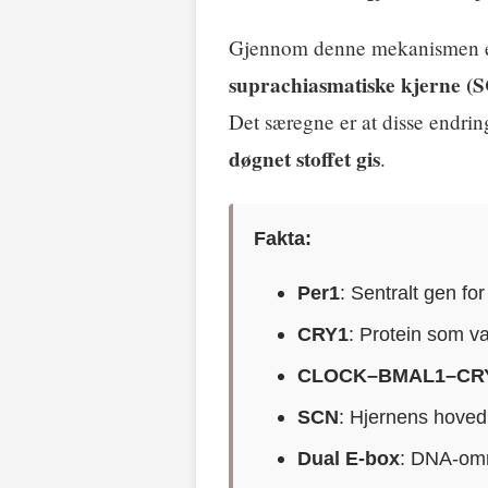
Gjennom denne mekanismen en
suprachiasmatiske kjerne (
Det særegne er at disse endri
døgnet stoffet gis
.
Fakta:
Per1
: Sentralt gen fo
CRY1
: Protein som va
CLOCK–BMAL1–CRY
SCN
: Hjernens hove
Dual E-box
: DNA-omr