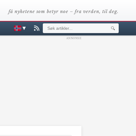
få nyhetene som betyr noe – fra verden, til deg.
▼
🔍
ANNONSE