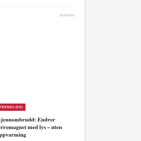
ANNONSE
TEKNOLOGI
jennombrudd: Endrer
erromagnet med lys – uten
ppvarming