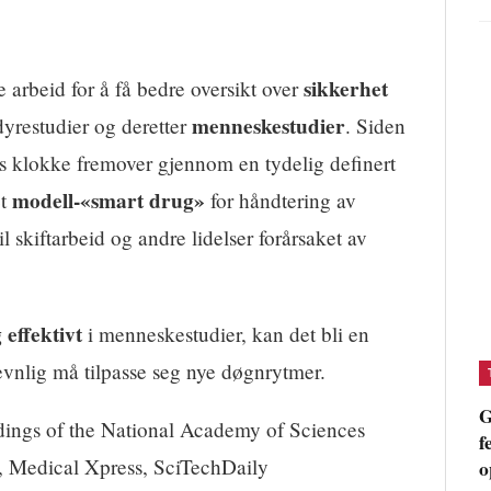
sikkerhet
 arbeid for å få bedre oversikt over
menneskestudier
yrestudier og deretter
. Siden
pens klokke fremover gjennom en tydelig definert
modell-«smart drug»
et
for håndtering av
il skiftarbeid og andre lidelser forårsaket av
 effektivt
i menneskestudier, kan det bli en
vnlig må tilpasse seg nye døgnrytmer.
G
ings of the National Academy of Sciences
f
 Medical Xpress, SciTechDaily
o