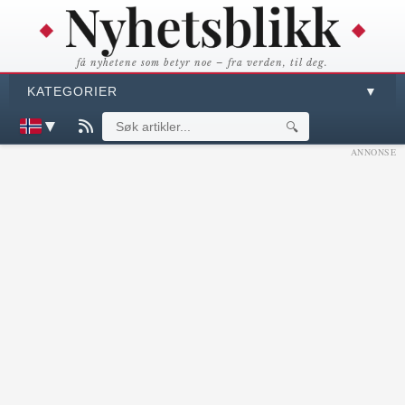
få nyhetene som betyr noe – fra verden, til deg.
KATEGORIER
▼
▼
🔍
ANNONSE