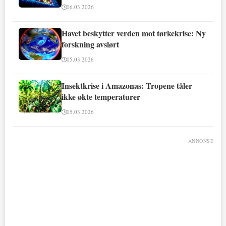
06.03.2026
Havet beskytter verden mot tørkekrise: Ny
forskning avslørt
05.03.2026
Insektkrise i Amazonas: Tropene tåler
ikke økte temperaturer
05.03.2026
ANNONSE