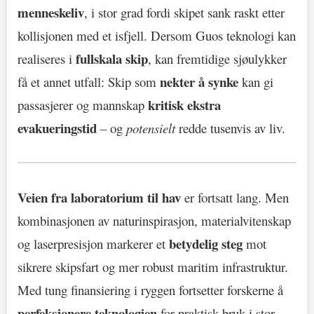
menneskeliv
, i stor grad fordi skipet sank raskt etter
kollisjonen med et isfjell. Dersom Guos teknologi kan
fullskala skip
realiseres i
, kan fremtidige sjøulykker
nekter å synke
få et annet utfall: Skip som
kan gi
kritisk ekstra
passasjerer og mannskap
evakueringstid
– og
potensielt
redde tusenvis av liv.
Veien fra laboratorium til hav
er fortsatt lang. Men
kombinasjonen av naturinspirasjon, materialvitenskap
betydelig steg
og laserpresisjon markerer et
mot
sikrere skipsfart og mer robust maritim infrastruktur.
Med tung finansiering i ryggen fortsetter forskerne å
perfeksjonere teknologien
for praktisk bruk i stor