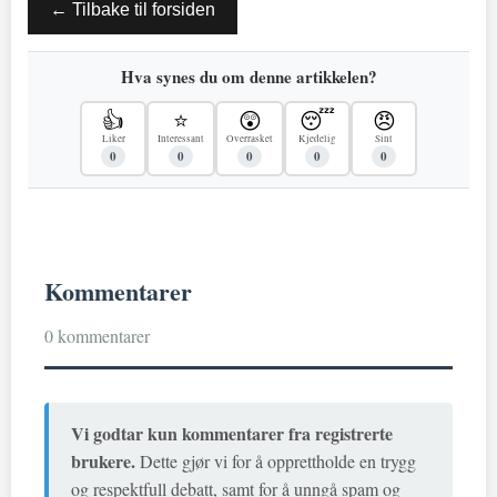
← Tilbake til forsiden
Hva synes du om denne artikkelen?
👍
⭐
😲
😴
😠
Liker
Interessant
Overrasket
Kjedelig
Sint
0
0
0
0
0
Kommentarer
0 kommentarer
Vi godtar kun kommentarer fra registrerte
brukere.
Dette gjør vi for å opprettholde en trygg
og respektfull debatt, samt for å unngå spam og