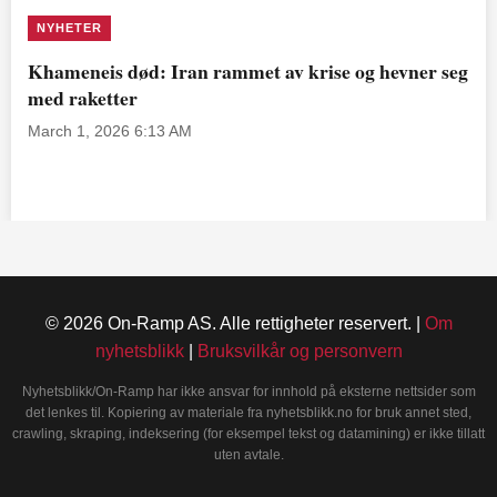
NYHETER
Khameneis død: Iran rammet av krise og hevner seg
med raketter
March 1, 2026 6:13 AM
© 2026 On-Ramp AS. Alle rettigheter reservert. |
Om
nyhetsblikk
|
Bruksvilkår og personvern
Nyhetsblikk/On-Ramp har ikke ansvar for innhold på eksterne nettsider som
det lenkes til. Kopiering av materiale fra nyhetsblikk.no for bruk annet sted,
crawling, skraping, indeksering (for eksempel tekst og datamining) er ikke tillatt
uten avtale.