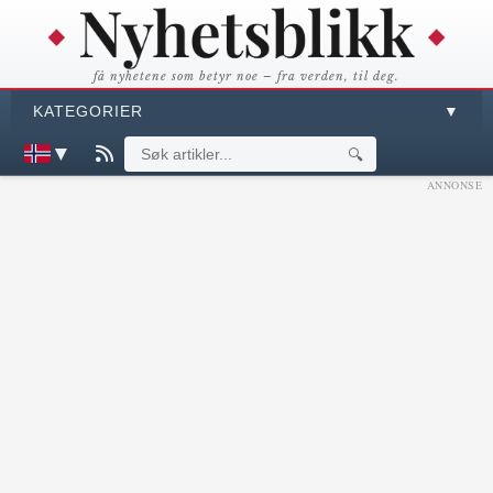
få nyhetene som betyr noe – fra verden, til deg.
KATEGORIER
▼
▼
🔍
ANNONSE