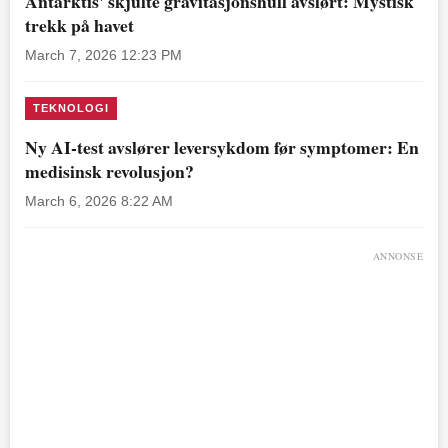
Antarktis' skjulte gravitasjonshull avslørt: Mystisk
trekk på havet
March 7, 2026 12:23 PM
TEKNOLOGI
Ny AI-test avslører leversykdom før symptomer: En
medisinsk revolusjon?
March 6, 2026 8:22 AM
ANNONSE