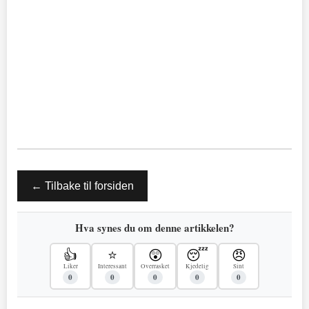
← Tilbake til forsiden
Hva synes du om denne artikkelen?
👍
⭐
😲
😴
😠
Liker
Interessant
Overrasket
Kjedelig
Sint
0
0
0
0
0