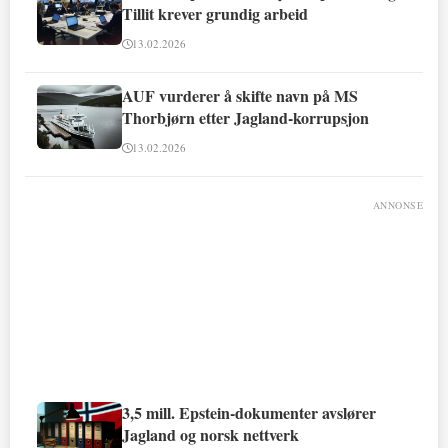
Tillit krever grundig arbeid
13.02.2026
AUF vurderer å skifte navn på MS
Thorbjørn etter Jagland-korrupsjon
13.02.2026
ANNONSE
3,5 mill. Epstein-dokumenter avslører
Jagland og norsk nettverk