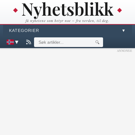
få nyhetene som betyr noe – fra verden, til deg.
KATEGORIER
▼
▼
🔍
ANNONSE