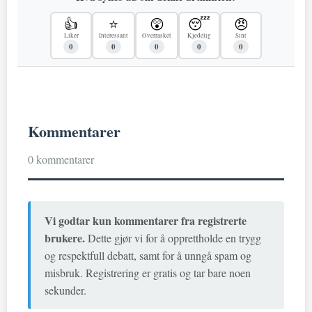
👍
⭐
😲
😴
😠
Liker
Interessant
Overrasket
Kjedelig
Sint
0
0
0
0
0
Kommentarer
0 kommentarer
Vi godtar kun kommentarer fra registrerte
brukere.
Dette gjør vi for å opprettholde en trygg
og respektfull debatt, samt for å unngå spam og
misbruk. Registrering er gratis og tar bare noen
sekunder.