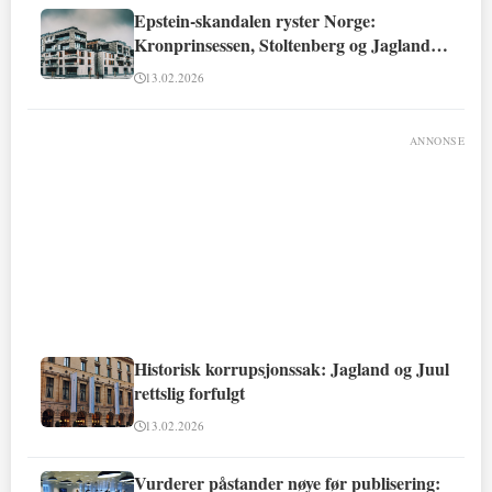
Epstein-skandalen ryster Norge:
Kronprinsessen, Stoltenberg og Jagland
involvert
13.02.2026
ANNONSE
Historisk korrupsjonssak: Jagland og Juul
rettslig forfulgt
13.02.2026
Vurderer påstander nøye før publisering: