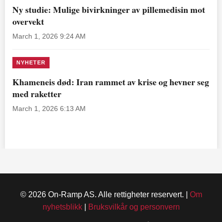
Ny studie: Mulige bivirkninger av pillemedisin mot
overvekt
March 1, 2026 9:24 AM
NYHETER
Khameneis død: Iran rammet av krise og hevner seg
med raketter
March 1, 2026 6:13 AM
© 2026 On-Ramp AS. Alle rettigheter reservert. |
Om
nyhetsblikk
|
Bruksvilkår og personvern