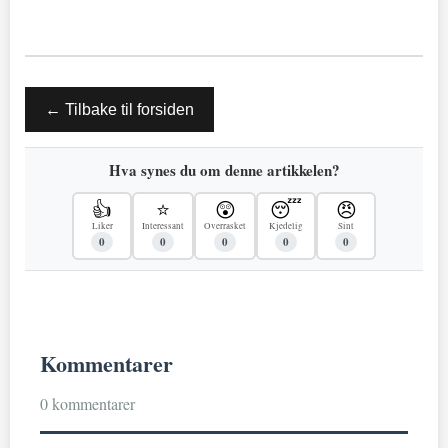
← Tilbake til forsiden
Hva synes du om denne artikkelen?
👍
⭐
😲
😴
😠
Liker
Interessant
Overrasket
Kjedelig
Sint
0
0
0
0
0
Kommentarer
0 kommentarer