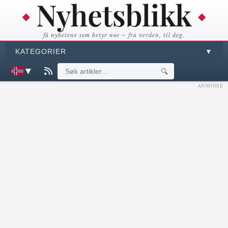
få nyhetene som betyr noe – fra verden, til deg.
KATEGORIER
▼
▼
🔍
ANNONSE