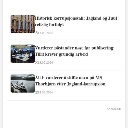
Historisk korrupsjonssak: Jagland og Juul
rettslig forfulgt
13.02.2026
Vurderer påstander nøye før publisering:
Tillit krever grundig arbeid
13.02.2026
AUF vurderer å skifte navn på MS
Thorbjørn etter Jagland-korrupsjon
13.02.2026
ANNONSE