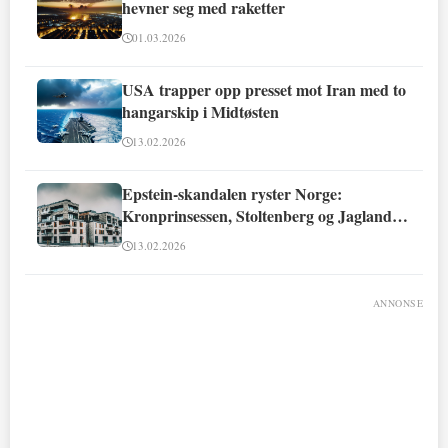
hevner seg med raketter
01.03.2026
USA trapper opp presset mot Iran med to
hangarskip i Midtøsten
13.02.2026
Epstein-skandalen ryster Norge:
Kronprinsessen, Stoltenberg og Jagland
involvert
13.02.2026
ANNONSE