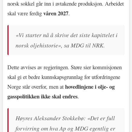
norsk sokkel går inn i avtakende produksjon. Arbeidet
våren 2027
skal være ferdig
.
«Vi starter nå å skrive det siste kapittelet i
norsk oljehistorie», sa MDG til NRK.
Dette avvises av regjeringen. Støre sier kommisjonen
skal gi et bedre kunnskapsgrunnlag for utfordringene
hovedlinjene i olje- og
Norge står overfor, men at
gasspolitikken ikke skal endres
.
Høyres Aleksander Stokkebø: «Det er full
forvirring om hva Ap og MDG egentlig er