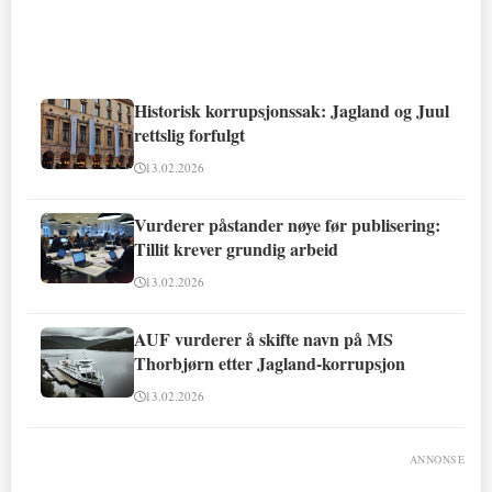
Historisk korrupsjonssak: Jagland og Juul
rettslig forfulgt
13.02.2026
Vurderer påstander nøye før publisering:
Tillit krever grundig arbeid
13.02.2026
AUF vurderer å skifte navn på MS
Thorbjørn etter Jagland-korrupsjon
13.02.2026
ANNONSE