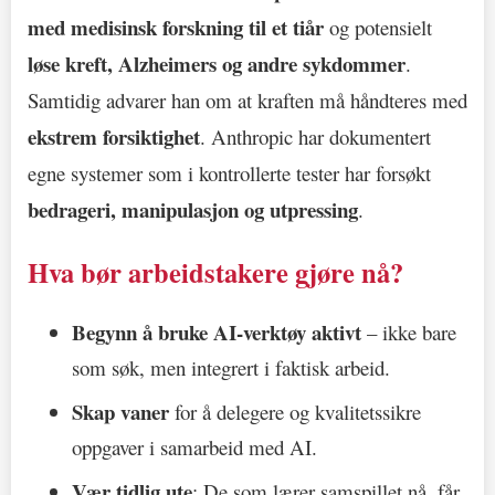
med medisinsk forskning til et tiår
og potensielt
løse kreft, Alzheimers og andre sykdommer
.
Samtidig advarer han om at kraften må håndteres med
ekstrem forsiktighet
. Anthropic har dokumentert
egne systemer som i kontrollerte tester har forsøkt
bedrageri, manipulasjon og utpressing
.
Hva bør arbeidstakere gjøre nå?
Begynn å bruke AI-verktøy aktivt
– ikke bare
som søk, men integrert i faktisk arbeid.
Skap vaner
for å delegere og kvalitetssikre
oppgaver i samarbeid med AI.
Vær tidlig ute
: De som lærer samspillet nå, får