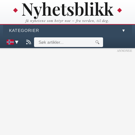
få nyhetene som betyr noe – fra verden, til deg.
KATEGORIER
▼
▼
🔍
ANNONSE