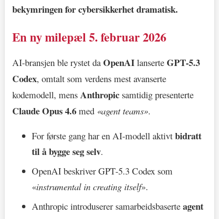
bekymringen for cybersikkerhet dramatisk.
En ny milepæl 5. februar 2026
OpenAI
GPT-5.3
AI-bransjen ble rystet da
lanserte
Codex
, omtalt som verdens mest avanserte
Anthropic
kodemodell, mens
samtidig presenterte
Claude Opus 4.6
med
«agent teams»
.
bidratt
For første gang har en AI-modell aktivt
til å bygge seg selv
.
OpenAI beskriver GPT-5.3 Codex som
«
instrumental in creating itself
».
agent
Anthropic introduserer samarbeidsbaserte