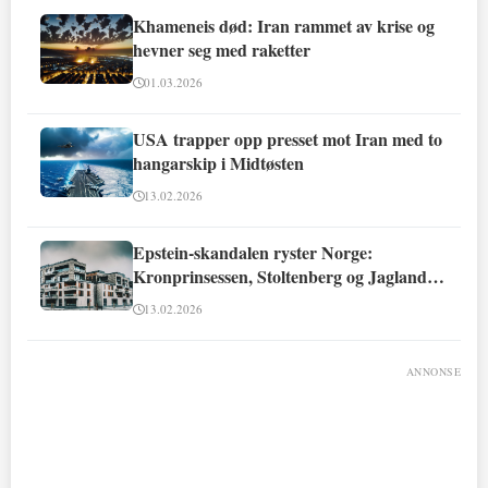
Khameneis død: Iran rammet av krise og
hevner seg med raketter
01.03.2026
USA trapper opp presset mot Iran med to
hangarskip i Midtøsten
13.02.2026
Epstein-skandalen ryster Norge:
Kronprinsessen, Stoltenberg og Jagland
involvert
13.02.2026
ANNONSE