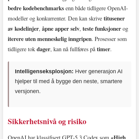
bedre kodebenchmarks
enn både tidligere OpenAI-
titusener
modeller og konkurrenter. Den kan skrive
av kodelinjer
åpne apper selv
teste funksjoner
,
,
og
iterere uten menneskelig inngripen
. Prosesser som
dager
timer
tidligere tok
, kan nå fullføres på
.
Intelligenseksplosjon:
Hver generasjon AI
hjelper til med å bygge den neste, smartere
versjonen.
Sikkerhetsnivå og risiko
«High
OpenAI har klassifisert GPT-5.3 Codex som