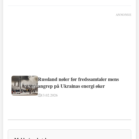
ANNONSE
Russland nøler før fredssamtaler mens
angrep på Ukrainas energi øker
13.02.2026