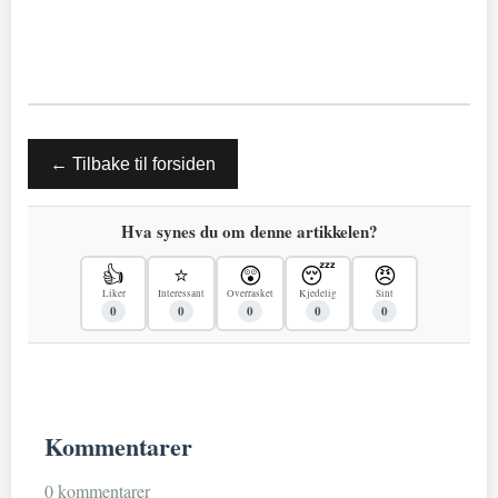
← Tilbake til forsiden
Hva synes du om denne artikkelen?
👍
⭐
😲
😴
😠
Liker
Interessant
Overrasket
Kjedelig
Sint
0
0
0
0
0
Kommentarer
0 kommentarer