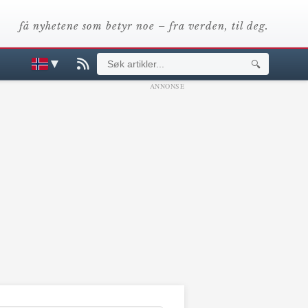
få nyhetene som betyr noe – fra verden, til deg.
▼
🔍
ANNONSE