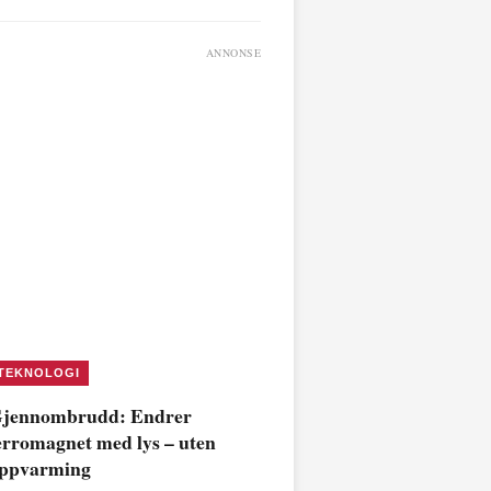
ANNONSE
TEKNOLOGI
jennombrudd: Endrer
erromagnet med lys – uten
ppvarming