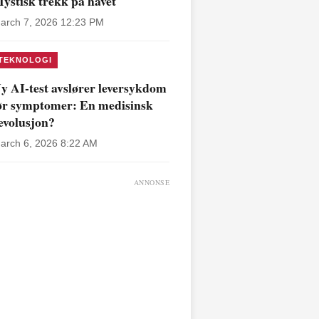
ystisk trekk på havet
arch 7, 2026 12:23 PM
TEKNOLOGI
y AI-test avslører leversykdom
ør symptomer: En medisinsk
evolusjon?
arch 6, 2026 8:22 AM
ANNONSE