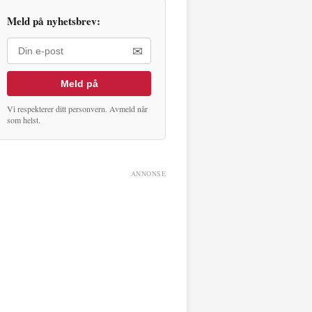
Meld på nyhetsbrev:
✉
Meld på
Vi respekterer ditt personvern. Avmeld når
som helst.
ANNONSE