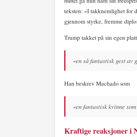
møtet ga hun ham sin fredspr
teksten: «I takknemlighet for 
gjennom styrke, fremme diplom
Trump takket på sin egen platt
«en så fantastisk gest av 
Han beskrev Machado som
«en fantastisk kvinne so
Kraftige reaksjoner i 