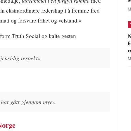
M
innrammet i en forgylt ramme
ismedalje,
med
din ekstraordinære lederskap i å fremme fred
M
ati og forsvare frihet og velstand.»
N
form Truth Social og kalte gesten
f
r
gjensidig respekt»
M
m har gått gjennom mye»
Norge