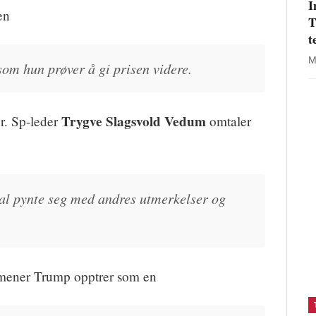
I
en
T
t
M
som hun prøver å gi prisen videre.
Trygve Slagsvold Vedum
r. Sp-leder
omtaler
kal pynte seg med andres utmerkelser og
ener Trump opptrer som en