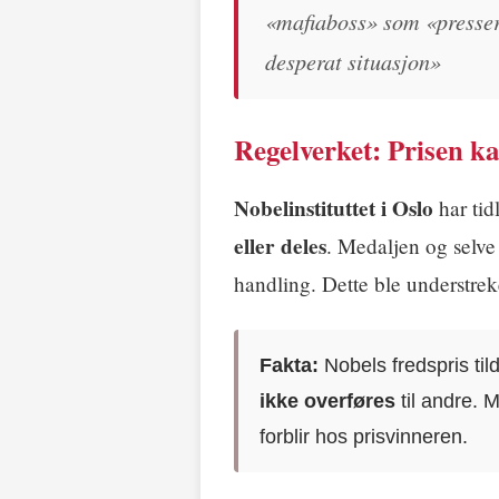
«mafiaboss» som «presser 
desperat situasjon»
Regelverket: Prisen ka
Nobelinstituttet i Oslo
har tidl
eller deles
. Medaljen og selve
handling. Dette ble understreke
Fakta:
Nobels fredspris til
ikke overføres
til andre. 
forblir hos prisvinneren.