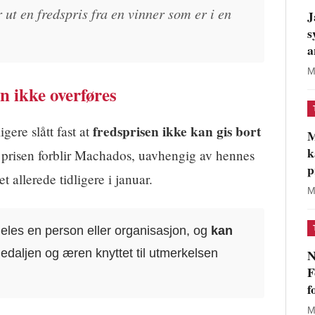
ut en fredspris fra en vinner som er i en
J
s
a
M
n ikke overføres
fredsprisen ikke kan gis bort
igere slått fast at
M
k
 prisen forblir Machados, uavhengig av hennes
p
t allerede tidligere i januar.
M
deles en person eller organisasjon, og
kan
Medaljen og æren knyttet til utmerkelsen
N
F
f
M