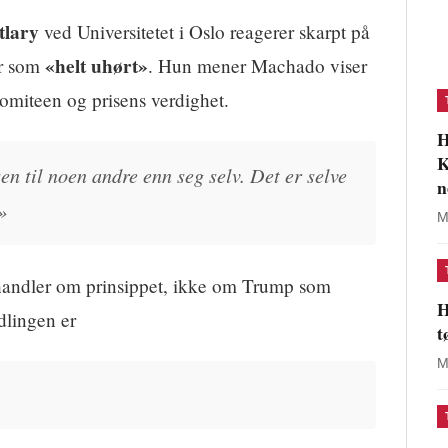
tlary
ved Universitetet i Oslo reagerer skarpt på
«helt uhørt»
er som
. Hun mener Machado viser
omiteen og prisens verdighet.
H
K
en til noen andre enn seg selv. Det er selve
n
»
M
 handler om prinsippet, ikke om Trump som
H
dlingen er
t
M