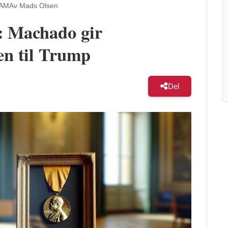
 AM
Av Mads Olsen
: Machado gir
en til Trump
Del