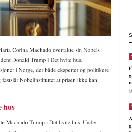
S
María Corina Machado overrakte sin Nobels
sident Donald Trump i Det hvite hus.
F
sjoner i Norge, der både eksperter og politikere
g
 fastslår Nobelinstituttet at prisen ikke kan
n
M
e hus
A
te Machado Trump i Det hvite hus. Under
g