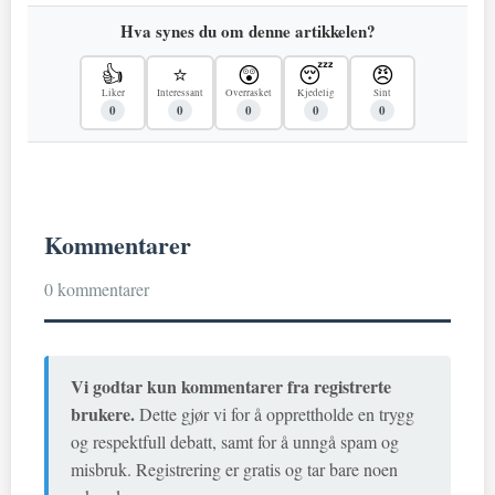
Hva synes du om denne artikkelen?
👍
⭐
😲
😴
😠
Liker
Interessant
Overrasket
Kjedelig
Sint
0
0
0
0
0
Kommentarer
0 kommentarer
Vi godtar kun kommentarer fra registrerte
brukere.
Dette gjør vi for å opprettholde en trygg
og respektfull debatt, samt for å unngå spam og
misbruk. Registrering er gratis og tar bare noen