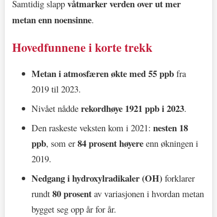
våtmarker verden over ut mer
Samtidig slapp
metan enn noensinne
.
Hovedfunnene i korte trekk
Metan i atmosfæren økte med 55 ppb
fra
2019 til 2023.
rekordhøye 1921 ppb i 2023
Nivået nådde
.
nesten 18
Den raskeste veksten kom i 2021:
ppb
84 prosent høyere
, som er
enn økningen i
2019.
Nedgang i hydroxylradikaler (OH)
forklarer
80 prosent
rundt
av variasjonen i hvordan metan
bygget seg opp år for år.