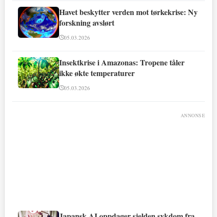
Havet beskytter verden mot tørkekrise: Ny
forskning avslørt
05.03.2026
Insektkrise i Amazonas: Tropene tåler
ikke økte temperaturer
05.03.2026
ANNONSE
Japansk AI oppdager sjelden sykdom fra