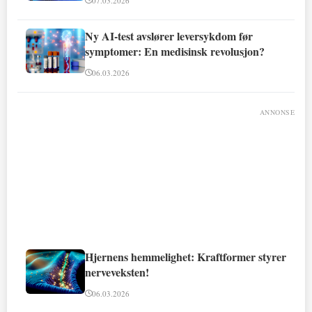
07.03.2026
Ny AI-test avslører leversykdom før
symptomer: En medisinsk revolusjon?
06.03.2026
ANNONSE
Hjernens hemmelighet: Kraftformer styrer
nerveveksten!
06.03.2026