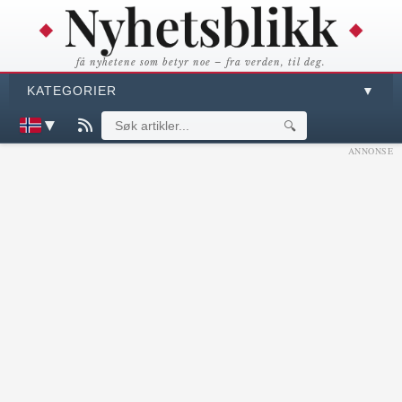
få nyhetene som betyr noe – fra verden, til deg.
KATEGORIER
▼
▼
🔍
ANNONSE