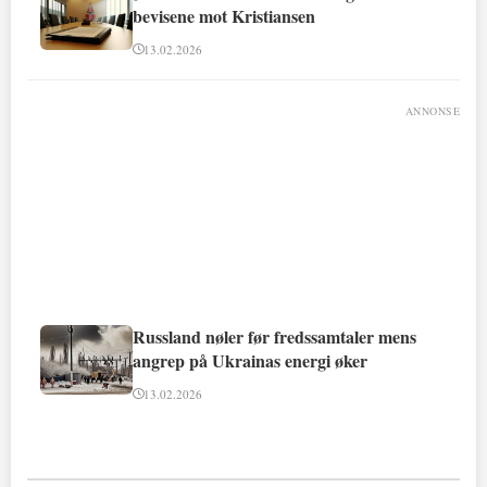
bevisene mot Kristiansen
13.02.2026
ANNONSE
Russland nøler før fredssamtaler mens
angrep på Ukrainas energi øker
13.02.2026