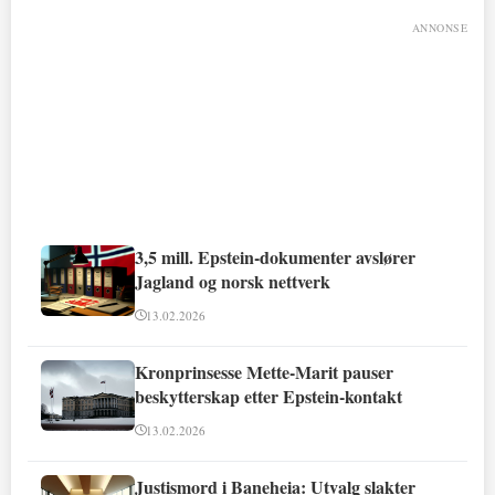
ANNONSE
3,5 mill. Epstein-dokumenter avslører
Jagland og norsk nettverk
13.02.2026
Kronprinsesse Mette-Marit pauser
beskytterskap etter Epstein-kontakt
13.02.2026
Justismord i Baneheia: Utvalg slakter