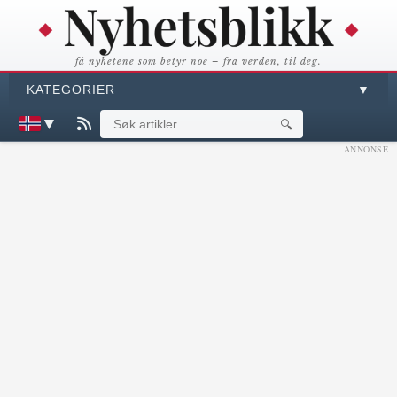
få nyhetene som betyr noe – fra verden, til deg.
KATEGORIER
▼
▼
🔍
ANNONSE