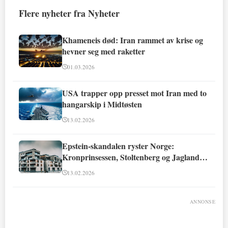
Flere nyheter fra Nyheter
Khameneis død: Iran rammet av krise og
hevner seg med raketter
01.03.2026
USA trapper opp presset mot Iran med to
hangarskip i Midtøsten
13.02.2026
Epstein-skandalen ryster Norge:
Kronprinsessen, Stoltenberg og Jagland
involvert
13.02.2026
ANNONSE