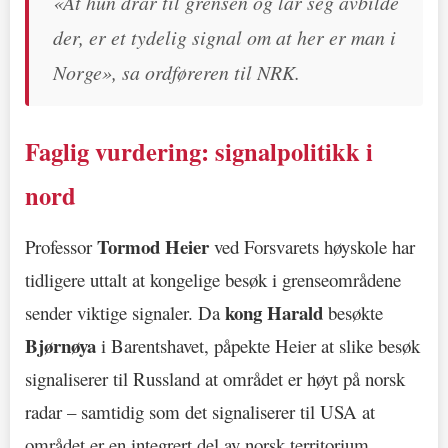
«At hun drar til grensen og lar seg avbilde
der, er et tydelig signal om at her er man i
Norge», sa ordføreren til NRK.
Faglig vurdering: signalpolitikk i
nord
Tormod Heier
Professor
ved Forsvarets høyskole har
tidligere uttalt at kongelige besøk i grenseområdene
kong Harald
sender viktige signaler. Da
besøkte
Bjørnøya
i Barentshavet, påpekte Heier at slike besøk
signaliserer til Russland at området er høyt på norsk
radar – samtidig som det signaliserer til USA at
området er en integrert del av norsk territorium.