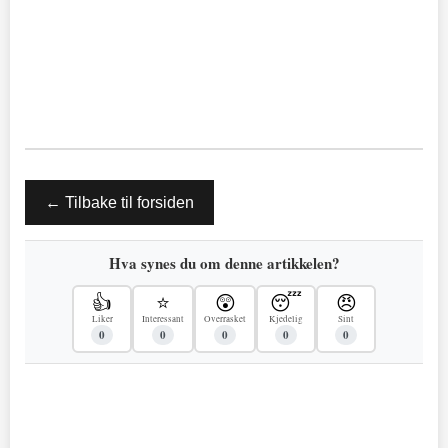
← Tilbake til forsiden
Hva synes du om denne artikkelen?
👍
⭐
😲
😴
😠
Liker
Interessant
Overrasket
Kjedelig
Sint
0
0
0
0
0