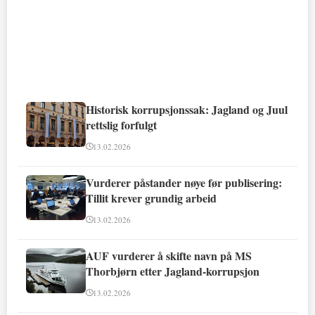
Historisk korrupsjonssak: Jagland og Juul
rettslig forfulgt
13.02.2026
Vurderer påstander nøye før publisering:
Tillit krever grundig arbeid
13.02.2026
AUF vurderer å skifte navn på MS
Thorbjørn etter Jagland-korrupsjon
13.02.2026