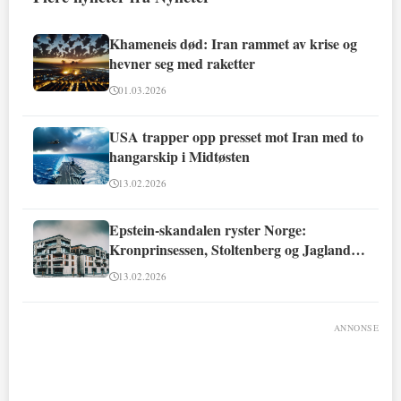
Khameneis død: Iran rammet av krise og
hevner seg med raketter
01.03.2026
USA trapper opp presset mot Iran med to
hangarskip i Midtøsten
13.02.2026
Epstein-skandalen ryster Norge:
Kronprinsessen, Stoltenberg og Jagland
involvert
13.02.2026
ANNONSE