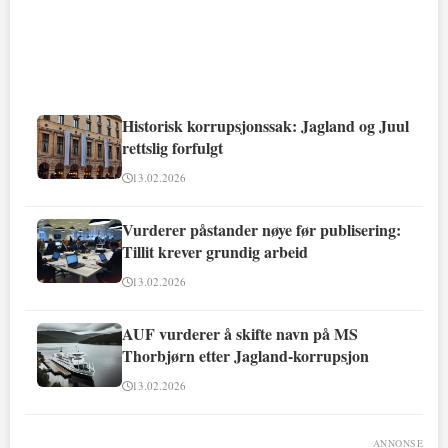
Historisk korrupsjonssak: Jagland og Juul
rettslig forfulgt
13.02.2026
Vurderer påstander nøye før publisering:
Tillit krever grundig arbeid
13.02.2026
AUF vurderer å skifte navn på MS
Thorbjørn etter Jagland-korrupsjon
13.02.2026
ANNONSE