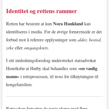
Identitet og rettens rammer
Nora Haukland
Retten har bestemt at kun
kan
identifiseres i media. For de øvrige fornærmede er det
forbud mot å referere opplysninger som
alder, bosted,
yrke
eller
omgangskrets
.
I sitt innledningsforedrag understreket statsadvokat
«en vanlig
Henriksbø at Høiby skal behandles som
mann»
i rettsprosessen, til tross for tilknytningen til
kongefamilien.
Rettssaken fortsetter de neste ukene med flere