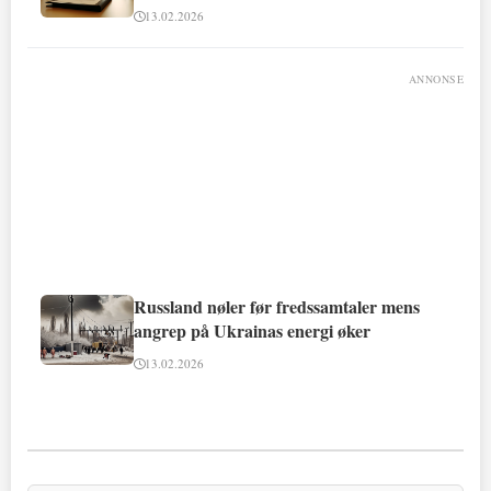
13.02.2026
ANNONSE
Russland nøler før fredssamtaler mens
angrep på Ukrainas energi øker
13.02.2026