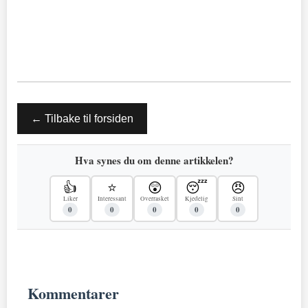
← Tilbake til forsiden
Hva synes du om denne artikkelen?
👍
⭐
😲
😴
😠
Liker
Interessant
Overrasket
Kjedelig
Sint
0
0
0
0
0
Kommentarer