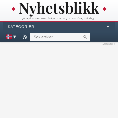
få nyhetene som betyr noe – fra verden, til deg.
KATEGORIER
▼
▼
🔍
ANNONSE