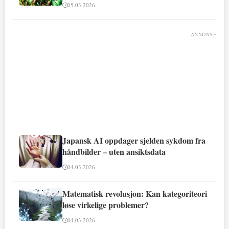
05.03.2026
ANNONSE
Japansk AI oppdager sjelden sykdom fra
håndbilder – uten ansiktsdata
04.03.2026
Matematisk revolusjon: Kan kategoriteori
løse virkelige problemer?
04.03.2026