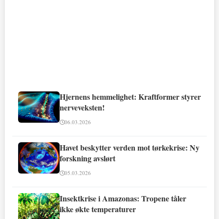
Hjernens hemmelighet: Kraftformer styrer
nerveveksten!
06.03.2026
Havet beskytter verden mot tørkekrise: Ny
forskning avslørt
05.03.2026
Insektkrise i Amazonas: Tropene tåler
ikke økte temperaturer