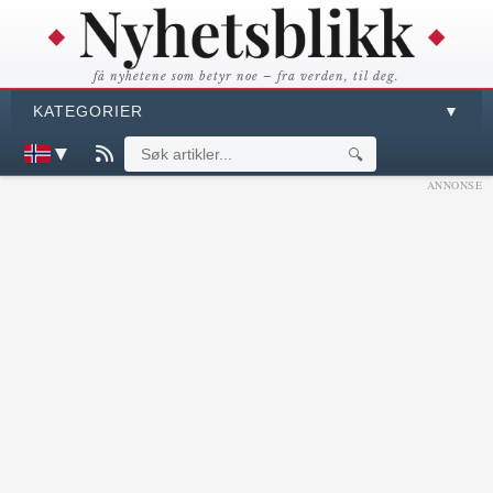
få nyhetene som betyr noe – fra verden, til deg.
KATEGORIER
▼
▼
🔍
ANNONSE