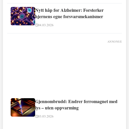
Nytt håp for Alzheimer: Forsterker
hjernens egne forsvarsmekanismer
04.03.2026
ANNONSE
Gjennombrudd: Endrer ferromagnet med
lys – uten oppvarming
03.03.2026