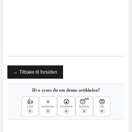
← Tilbake til forsiden
Hva synes du om denne artikkelen?
👍
⭐
😲
😴
😠
Liker
Interessant
Overrasket
Kjedelig
Sint
0
0
0
0
0