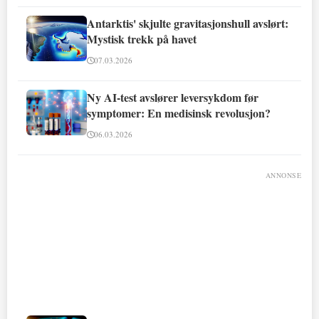
Antarktis' skjulte gravitasjonshull avslørt:
Mystisk trekk på havet
07.03.2026
Ny AI-test avslører leversykdom før
symptomer: En medisinsk revolusjon?
06.03.2026
ANNONSE