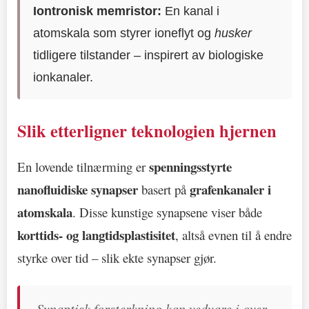
Iontronisk memristor:
En kanal i
atomskala som styrer ioneflyt og
husker
tidligere tilstander – inspirert av biologiske
ionkanaler.
Slik etterligner teknologien hjernen
spenningsstyrte
En lovende tilnærming er
nanofluidiske synapser
grafenkanaler i
basert på
atomskala
. Disse kunstige synapsene viser både
korttids- og langtidsplastisitet
, altså evnen til å endre
styrke over tid – slik ekte synapser gjør.
Synaptisk forsterkning kan vedvare i over