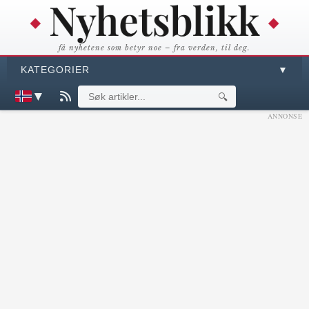
få nyhetene som betyr noe – fra verden, til deg.
KATEGORIER
▼
▼
🔍
ANNONSE