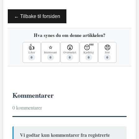
← Tilbake til forsiden
Hva synes du om denne artikkelen?
👍
⭐
😲
😴
😠
Liker
Interessant
Overrasket
Kjedelig
Sint
0
0
0
0
0
Kommentarer
0 kommentarer
Vi godtar kun kommentarer fra registrerte