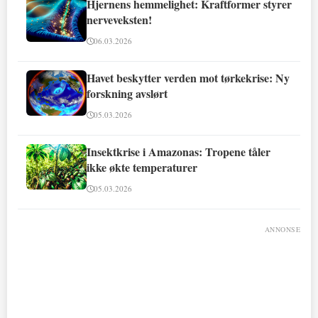
Hjernens hemmelighet: Kraftformer styrer
nerveveksten!
06.03.2026
Havet beskytter verden mot tørkekrise: Ny
forskning avslørt
05.03.2026
Insektkrise i Amazonas: Tropene tåler
ikke økte temperaturer
05.03.2026
ANNONSE