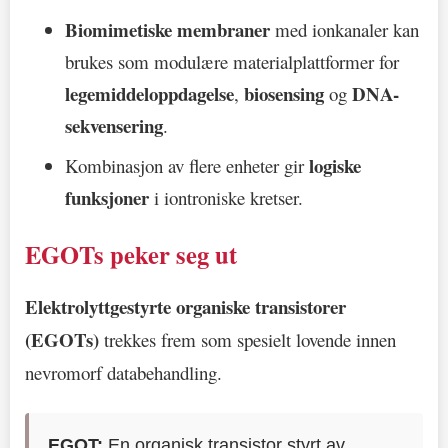
Biomimetiske membraner
med ionkanaler kan
brukes som modulære materialplattformer for
legemiddeloppdagelse
biosensing
DNA-
,
og
sekvensering
.
logiske
Kombinasjon av flere enheter gir
funksjoner
i iontroniske kretser.
EGOTs peker seg ut
Elektrolyttgestyrte organiske transistorer
(EGOTs)
trekkes frem som spesielt lovende innen
nevromorf databehandling.
EGOT:
En organisk transistor styrt av