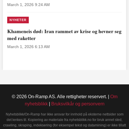
March 1, 2026 9:24 AM
NYHETER
Khameneis død: Iran rammet av krise og hevner seg
med raketter
March 1, 2026 6:13 AM
© 2026 On-Ramp AS. Alle rettigheter reservert. |
Om
nyhetsblikk
|
Bruksvilkår og personvern
Nyhetsblikk/On-Ramp har ikke ansvar for innhold på eksterne nettsider som
det lenkes til. Kopiering av materiale fra nyhetsblikk.no for bruk annet sted,
crawling, skraping, indeksering (for eksempel tekst og datamining) er ikke tillatt