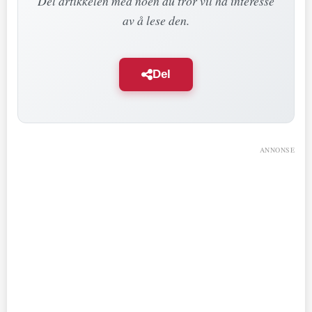
Del artikkelen med noen du tror vil ha interesse
av å lese den.
Del
ANNONSE