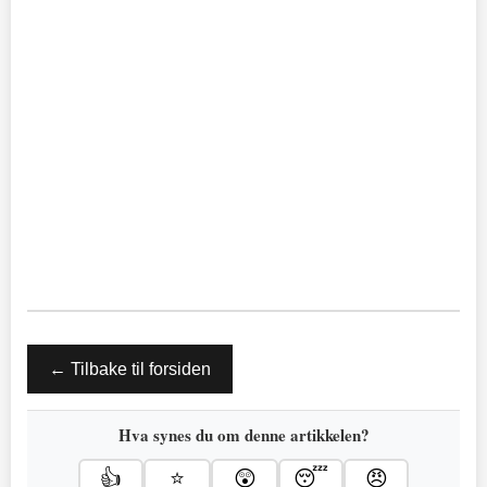
← Tilbake til forsiden
Hva synes du om denne artikkelen?
👍
⭐
😲
😴
😠