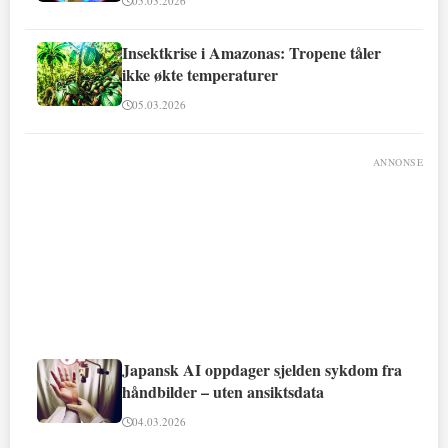
05.03.2026
Insektkrise i Amazonas: Tropene tåler
ikke økte temperaturer
05.03.2026
ANNONSE
Japansk AI oppdager sjelden sykdom fra
håndbilder – uten ansiktsdata
04.03.2026