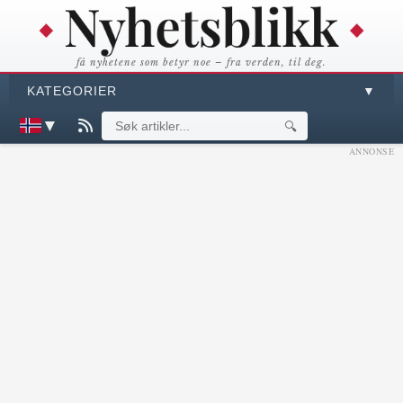
få nyhetene som betyr noe – fra verden, til deg.
KATEGORIER
▼
▼
🔍
ANNONSE