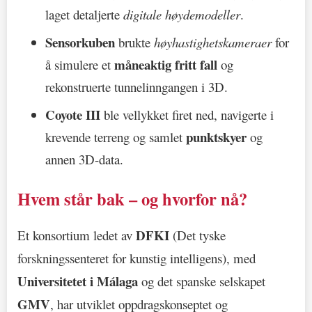
laget detaljerte
digitale høydemodeller
.
Sensorkuben
brukte
høyhastighetskameraer
for
måneaktig fritt fall
å simulere et
og
rekonstruerte tunnelinngangen i 3D.
Coyote III
ble vellykket firet ned, navigerte i
punktskyer
krevende terreng og samlet
og
annen 3D-data.
Hvem står bak – og hvorfor nå?
DFKI
Et konsortium ledet av
(Det tyske
forskningssenteret for kunstig intelligens), med
Universitetet i Málaga
og det spanske selskapet
GMV
, har utviklet oppdragskonseptet og