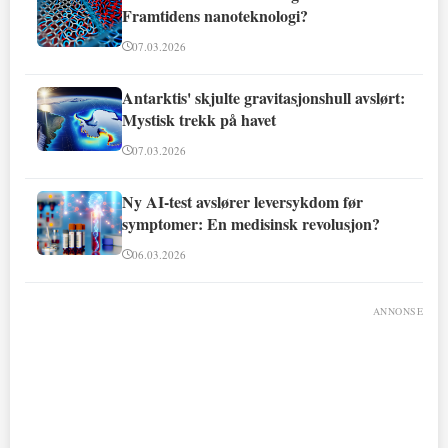
Framtidens nanoteknologi?
07.03.2026
Antarktis' skjulte gravitasjonshull avslørt:
Mystisk trekk på havet
07.03.2026
Ny AI-test avslører leversykdom før
symptomer: En medisinsk revolusjon?
06.03.2026
ANNONSE