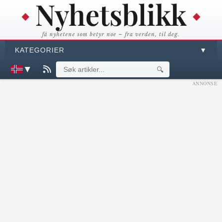
få nyhetene som betyr noe – fra verden, til deg.
KATEGORIER
▼
▼
🔍
ANNONSE