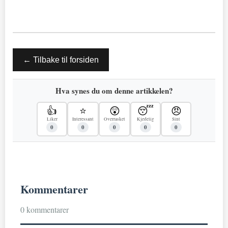
← Tilbake til forsiden
Hva synes du om denne artikkelen?
👍
⭐
😲
😴
😠
Liker
Interessant
Overrasket
Kjedelig
Sint
0
0
0
0
0
Kommentarer
0 kommentarer