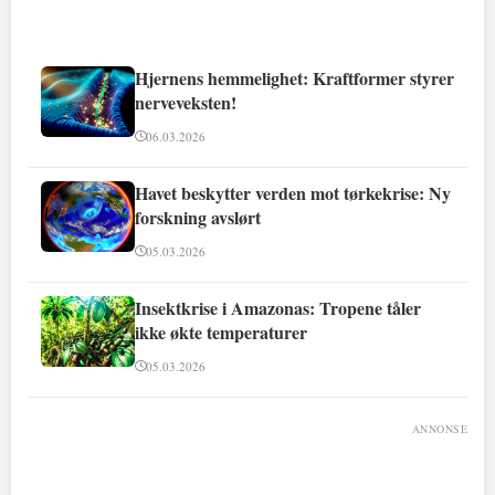
Hjernens hemmelighet: Kraftformer styrer
nerveveksten!
06.03.2026
Havet beskytter verden mot tørkekrise: Ny
forskning avslørt
05.03.2026
Insektkrise i Amazonas: Tropene tåler
ikke økte temperaturer
05.03.2026
ANNONSE