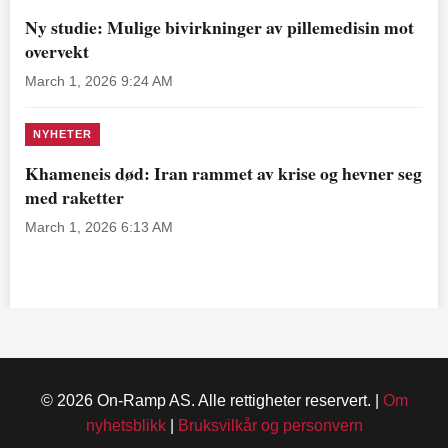
Ny studie: Mulige bivirkninger av pillemedisin mot
overvekt
March 1, 2026 9:24 AM
NYHETER
Khameneis død: Iran rammet av krise og hevner seg
med raketter
March 1, 2026 6:13 AM
© 2026 On-Ramp AS. Alle rettigheter reservert. |
Om
nyhetsblikk
|
Bruksvilkår og personvern