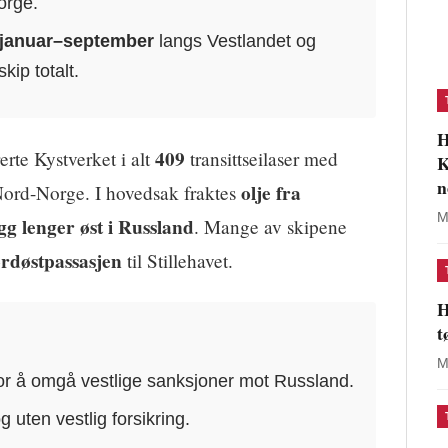
orge.
r januar–september
langs Vestlandet og
ip totalt.
H
409
erte Kystverket i alt
transittseilaser med
K
n
olje fra
Nord-Norge. I hovedsak fraktes
M
g lenger øst i Russland
. Mange av skipene
rdøstpassasjen
til Stillehavet.
H
t
M
or å omgå vestlige sanksjoner mot Russland.
g uten vestlig forsikring.