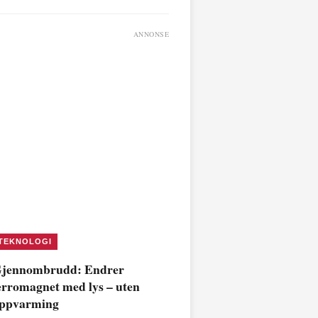
ANNONSE
TEKNOLOGI
jennombrudd: Endrer
erromagnet med lys – uten
ppvarming