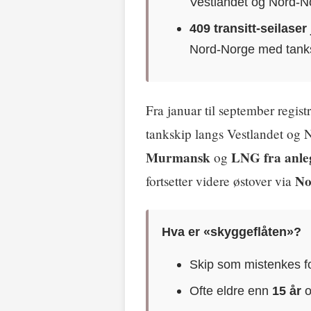
Vestlandet og Nord-N
409 transitt-seilase
Nord-Norge med tanksk
Fra januar til september registr
tankskip langs Vestlandet og 
Murmansk
LNG fra anleg
og
No
fortsetter videre østover via
Hva er «skyggeflåten»?
Skip som mistenkes f
Ofte eldre enn
15 år
o