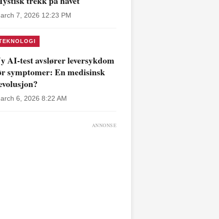
ystisk trekk på havet
arch 7, 2026 12:23 PM
TEKNOLOGI
y AI-test avslører leversykdom
ør symptomer: En medisinsk
evolusjon?
arch 6, 2026 8:22 AM
ANNONSE