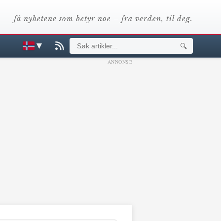
få nyhetene som betyr noe – fra verden, til deg.
▼
🔍
ANNONSE