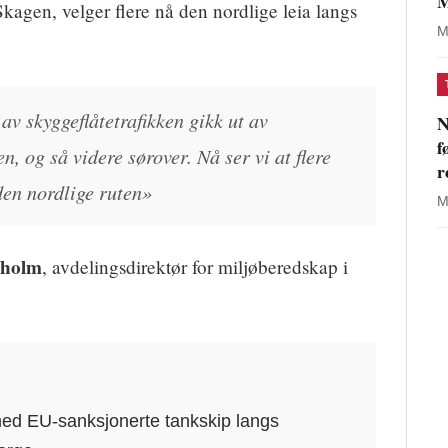
M
Skagen, velger flere nå den nordlige leia langs
M
av skyggeflåtetrafikken gikk ut av
N
f
, og så videre sørover. Nå ser vi at flere
r
den nordlige ruten»
M
sholm
, avdelingsdirektør for miljøberedskap i
d EU-sanksjonerte tankskip langs