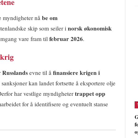
etene
be om
ke myndigheter nå
norsk økonomisk
tenlandske skip som seiler i
februar 2026
 omgang vare fram til
.
 krig
Russlands
finansiere krigen i
r
evne til å
 sanksjoner kan landet fortsette å eksportere olje
trappet opp
Derfor har vestlige myndigheter
arbeidet for å identifisere og eventuelt stanse
G
f
o