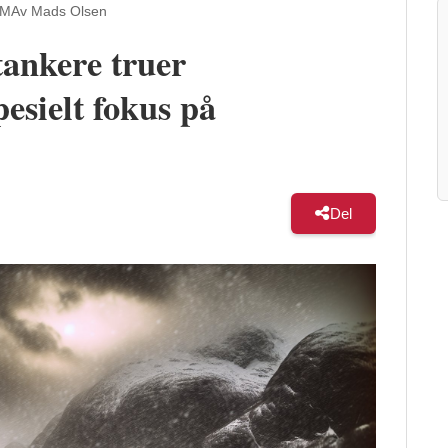
PM
Av Mads Olsen
tankere truer
esielt fokus på
Del