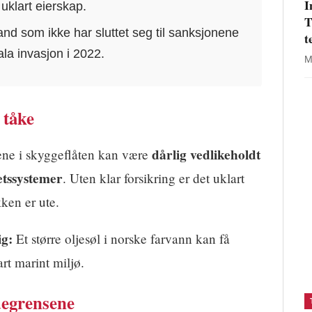
I
uklart eierskap.
T
land som ikke har sluttet seg til sanksjonene
t
ala invasjon i 2022.
M
 tåke
dårlig vedlikeholdt
ene i skyggeflåten kan være
tssystemer
. Uten klar forsikring er det uklart
ken er ute.
ig:
Et større oljesøl i norske farvann kan få
art marint miljø.
degrensene