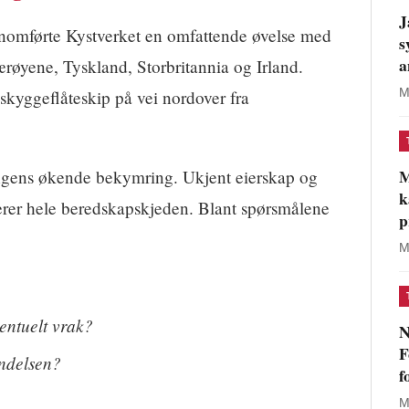
J
nomførte Kystverket en omfattende øvelse med
s
a
røyene, Tyskland, Storbritannia og Irland.
M
t skyggeflåteskip på vei nordover fra
M
ingens økende bekymring. Ukjent eierskap og
k
rer hele beredskapskjeden. Blant spørsmålene
p
M
entuelt vrak?
N
F
endelsen?
f
M