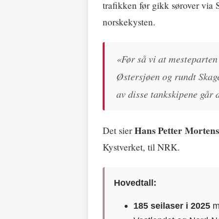
trafikken før gikk sørover via 
norskekysten.
«Før så vi at mesteparten 
Østersjøen og rundt Skagen
av disse tankskipene går 
Hans Petter Morten
Det sier
Kystverket, til NRK.
Hovedtall:
185 seilaser i 2025
me