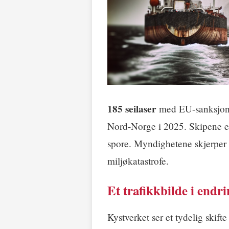
185 seilaser
med EU-sanksjoner
Nord-Norge i 2025. Skipene er 
spore. Myndighetene skjerper d
miljøkatastrofe.
Et trafikkbilde i endr
Kystverket ser et tydelig skift