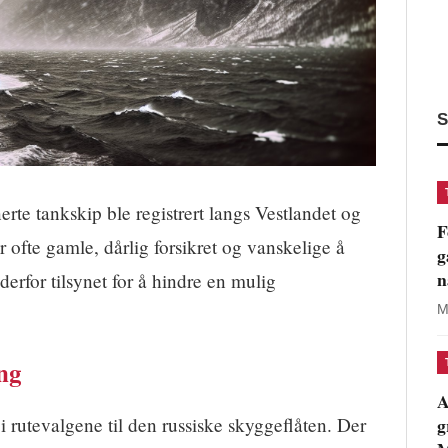
S
te tankskip ble registrert langs Vestlandet og
F
ofte gamle, dårlig forsikret og vanskelige å
g
n
erfor tilsynet for å hindre en mulig
M
ing
A
g
e i rutevalgene til den russiske skyggeflåten. Der