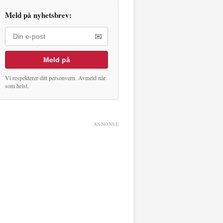
Meld på nyhetsbrev:
✉
Meld på
Vi respekterer ditt personvern. Avmeld når
som helst.
ANNONSE