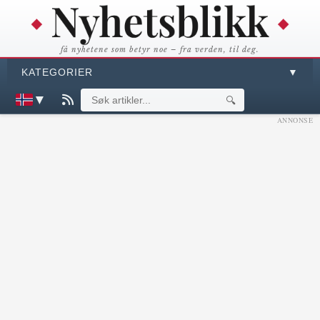
få nyhetene som betyr noe – fra verden, til deg.
KATEGORIER
▼
▼
🔍
ANNONSE