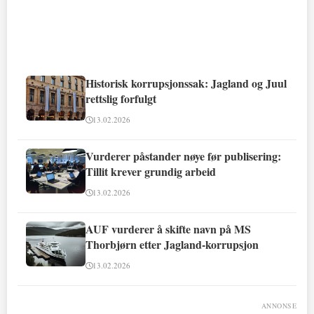
Historisk korrupsjonssak: Jagland og Juul
rettslig forfulgt
13.02.2026
Vurderer påstander nøye før publisering:
Tillit krever grundig arbeid
13.02.2026
AUF vurderer å skifte navn på MS
Thorbjørn etter Jagland-korrupsjon
13.02.2026
ANNONSE