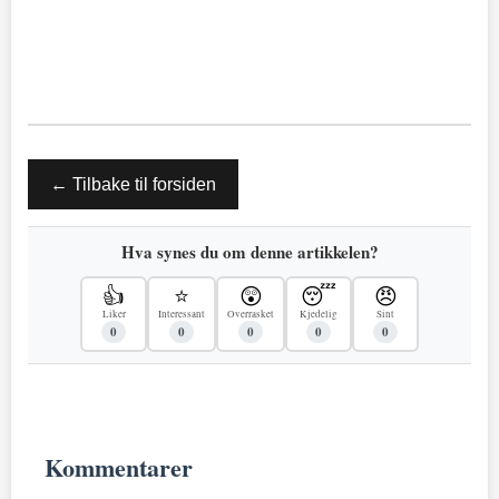
← Tilbake til forsiden
Hva synes du om denne artikkelen?
👍
⭐
😲
😴
😠
Liker
Interessant
Overrasket
Kjedelig
Sint
0
0
0
0
0
Kommentarer