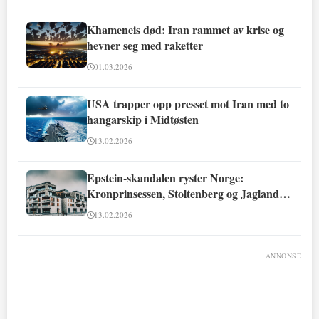
Khameneis død: Iran rammet av krise og
hevner seg med raketter
01.03.2026
USA trapper opp presset mot Iran med to
hangarskip i Midtøsten
13.02.2026
Epstein-skandalen ryster Norge:
Kronprinsessen, Stoltenberg og Jagland
involvert
13.02.2026
ANNONSE