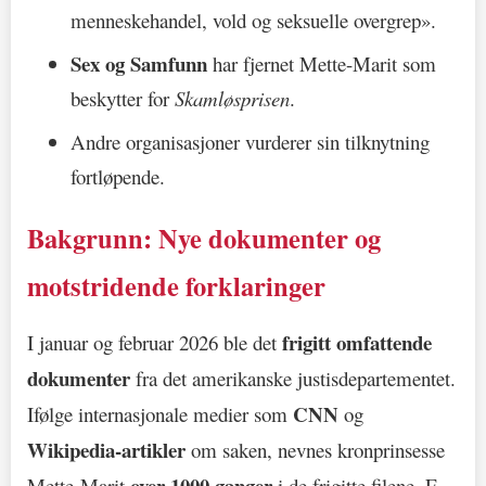
menneskehandel, vold og seksuelle overgrep».
Sex og Samfunn
har fjernet Mette-Marit som
beskytter for
Skamløsprisen
.
Andre organisasjoner vurderer sin tilknytning
fortløpende.
Bakgrunn: Nye dokumenter og
motstridende forklaringer
frigitt omfattende
I januar og februar 2026 ble det
dokumenter
fra det amerikanske justisdepartementet.
CNN
Ifølge internasjonale medier som
og
Wikipedia-artikler
om saken, nevnes kronprinsesse
over 1000 ganger
Mette-Marit
i de frigitte filene. E-