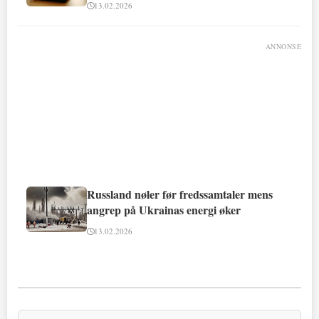
13.02.2026
ANNONSE
Russland nøler før fredssamtaler mens
angrep på Ukrainas energi øker
13.02.2026