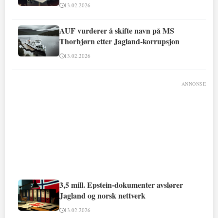
13.02.2026
AUF vurderer å skifte navn på MS
Thorbjørn etter Jagland-korrupsjon
13.02.2026
ANNONSE
3,5 mill. Epstein-dokumenter avslører
Jagland og norsk nettverk
13.02.2026