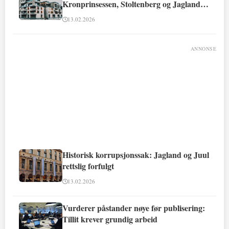
Kronprinsessen, Stoltenberg og Jagland
involvert
13.02.2026
ANNONSE
Historisk korrupsjonssak: Jagland og Juul
rettslig forfulgt
13.02.2026
Vurderer påstander nøye før publisering:
Tillit krever grundig arbeid