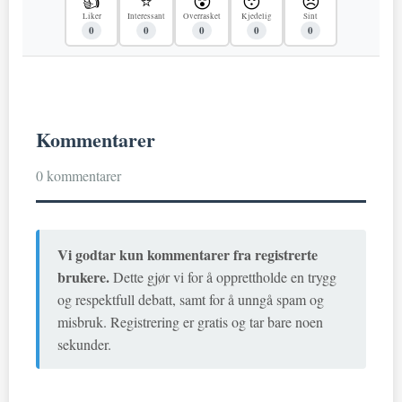
👍
⭐
😲
😴
😠
Liker
Interessant
Overrasket
Kjedelig
Sint
0
0
0
0
0
Kommentarer
0 kommentarer
Vi godtar kun kommentarer fra registrerte
brukere.
Dette gjør vi for å opprettholde en trygg
og respektfull debatt, samt for å unngå spam og
misbruk. Registrering er gratis og tar bare noen
sekunder.