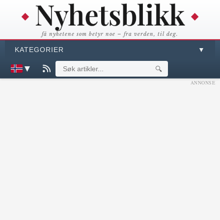
få nyhetene som betyr noe – fra verden, til deg.
KATEGORIER
▼
▼
🔍
ANNONSE