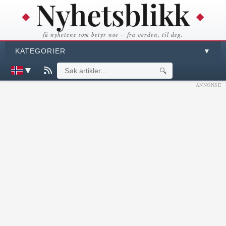
få nyhetene som betyr noe – fra verden, til deg.
KATEGORIER
▼
▼
🔍
ANNONSE