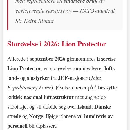
men representere en
smartere bruk
av
eksisterende ressurser.» — NATO-admiral
Sir Keith Blount
Storøvelse i 2026: Lion Protector
september 2026
Exercise
Allerede i
gjennomføres
Lion Protector
luft-,
, en storøvelse som involverer
land- og sjøstyrker
JEF
fra
-nasjoner (
Joint
beskytte
Expeditionary Force
). Øvelsen trener på å
kritisk nasjonal infrastruktur
mot angrep og
Island
Danske
sabotasje, og vil utfolde seg over
,
strede
Norge
hundrevis av
og
. Ifølge planene vil
personell
bli utplassert.