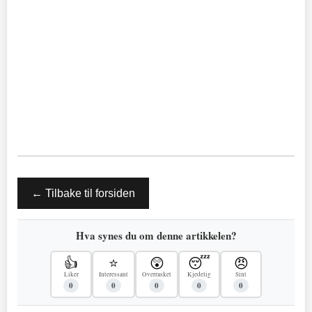
← Tilbake til forsiden
Hva synes du om denne artikkelen?
👍
⭐
😲
😴
😠
Liker
Interessant
Overrasket
Kjedelig
Sint
0
0
0
0
0