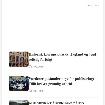
ANNONSE
Historisk korrupsjonssak: Jagland og Juul
rettslig forfulgt
13.02.2026
Vurderer påstander nøye før publisering:
Tillit krever grundig arbeid
13.02.2026
AUF vurderer å skifte navn på MS