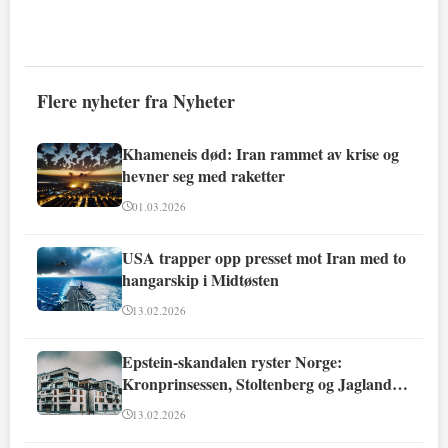
Flere nyheter fra Nyheter
Khameneis død: Iran rammet av krise og
hevner seg med raketter
01.03.2026
USA trapper opp presset mot Iran med to
hangarskip i Midtøsten
13.02.2026
Epstein-skandalen ryster Norge:
Kronprinsessen, Stoltenberg og Jagland
involvert
13.02.2026