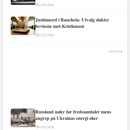
13.02.2026
Justismord i Baneheia: Utvalg slakter
bevisene mot Kristiansen
13.02.2026
ANNONSE
Russland nøler før fredssamtaler mens
angrep på Ukrainas energi øker
13.02.2026