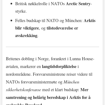
Arctic Sentry
Britisk nøkkelrolle i NATOs
-
styrke.
Arktis
Felles budskap til NATO og München:
blir viktigere
tilstedeværelse er
, og
avskrekking
.
Britenes dobling i Norge, forankret i Lunna House-
langtidsforpliktelse
avtalen, markerer en
i
nordområdene. Forsvarsministrene reiser videre til
NATOs forsvarsministermøte og
München
Mer
sikkerhetskonferanse
med et klart budskap:
samtrening og helårig beredskap i Arktis for å
avskrekke Russland
.