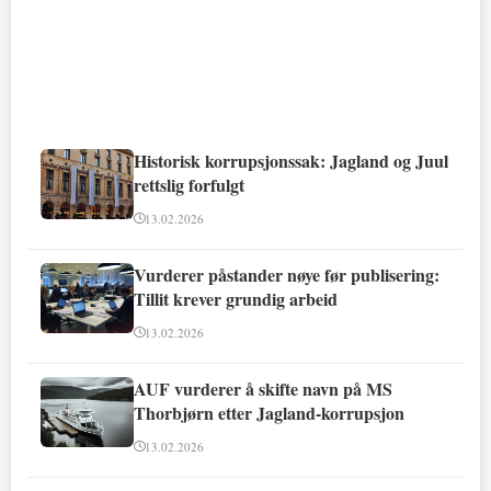
Historisk korrupsjonssak: Jagland og Juul
rettslig forfulgt
13.02.2026
Vurderer påstander nøye før publisering:
Tillit krever grundig arbeid
13.02.2026
AUF vurderer å skifte navn på MS
Thorbjørn etter Jagland-korrupsjon
13.02.2026