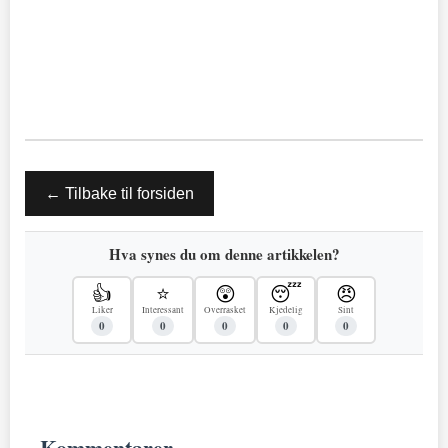
← Tilbake til forsiden
Hva synes du om denne artikkelen?
👍
⭐
😲
😴
😠
Liker
Interessant
Overrasket
Kjedelig
Sint
0
0
0
0
0
Kommentarer