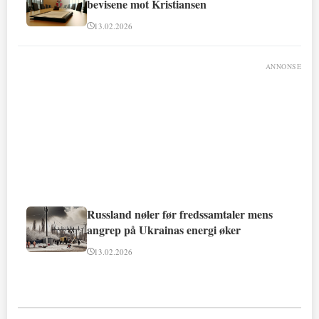
bevisene mot Kristiansen
13.02.2026
ANNONSE
Russland nøler før fredssamtaler mens
angrep på Ukrainas energi øker
13.02.2026