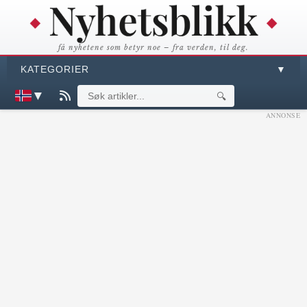
få nyhetene som betyr noe – fra verden, til deg.
KATEGORIER
▼
▼
🔍
ANNONSE