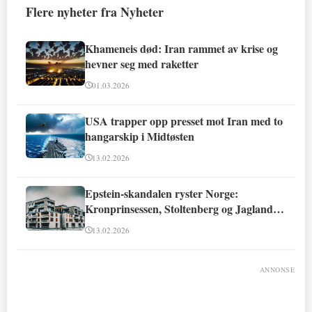
Flere nyheter fra Nyheter
Khameneis død: Iran rammet av krise og
hevner seg med raketter
01.03.2026
USA trapper opp presset mot Iran med to
hangarskip i Midtøsten
13.02.2026
Epstein-skandalen ryster Norge:
Kronprinsessen, Stoltenberg og Jagland
involvert
13.02.2026
ANNONSE