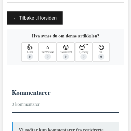
← Tilbake til forsiden
Hva synes du om denne artikkelen?
👍
⭐
😲
😴
😠
Liker
Interessant
Overrasket
Kjedelig
Sint
0
0
0
0
0
Kommentarer
0 kommentarer
Vi godtar kun kommentarer fra registrerte