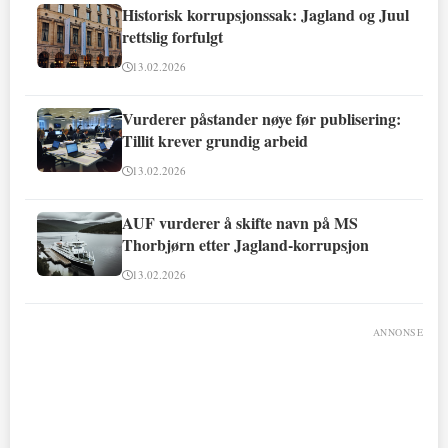
Historisk korrupsjonssak: Jagland og Juul
rettslig forfulgt
13.02.2026
Vurderer påstander nøye før publisering:
Tillit krever grundig arbeid
13.02.2026
AUF vurderer å skifte navn på MS
Thorbjørn etter Jagland-korrupsjon
13.02.2026
ANNONSE