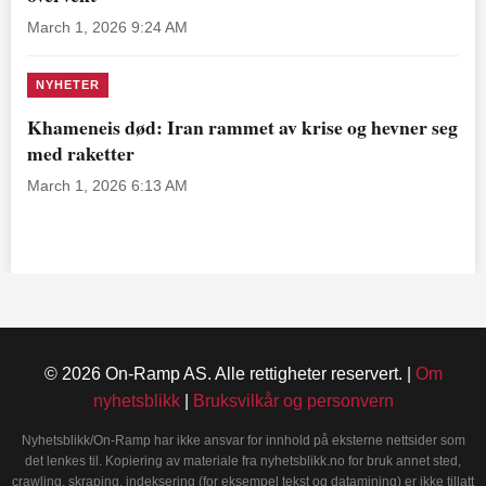
March 1, 2026 9:24 AM
NYHETER
Khameneis død: Iran rammet av krise og hevner seg
med raketter
March 1, 2026 6:13 AM
© 2026 On-Ramp AS. Alle rettigheter reservert. |
Om
nyhetsblikk
|
Bruksvilkår og personvern
Nyhetsblikk/On-Ramp har ikke ansvar for innhold på eksterne nettsider som
det lenkes til. Kopiering av materiale fra nyhetsblikk.no for bruk annet sted,
crawling, skraping, indeksering (for eksempel tekst og datamining) er ikke tillatt