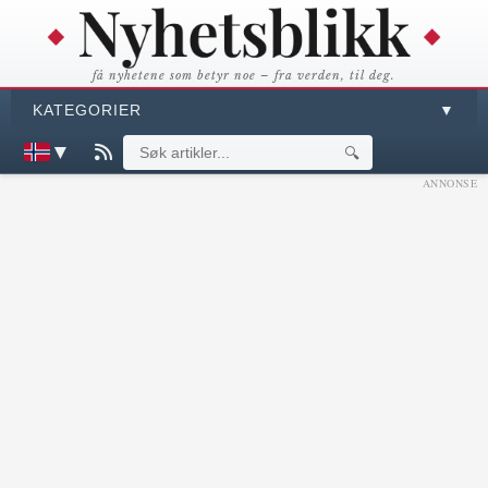
få nyhetene som betyr noe – fra verden, til deg.
KATEGORIER
▼
▼
🔍
ANNONSE