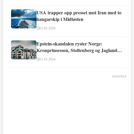
USA trapper opp presset mot Iran med to
hangarskip i Midtøsten
13.02.2026
Epstein-skandalen ryster Norge:
Kronprinsessen, Stoltenberg og Jagland
involvert
13.02.2026
ANNONSE