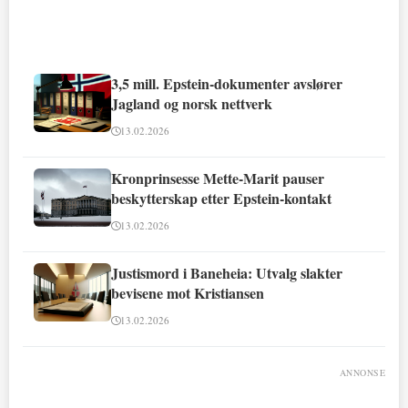
3,5 mill. Epstein-dokumenter avslører
Jagland og norsk nettverk
13.02.2026
Kronprinsesse Mette-Marit pauser
beskytterskap etter Epstein-kontakt
13.02.2026
Justismord i Baneheia: Utvalg slakter
bevisene mot Kristiansen
13.02.2026
ANNONSE