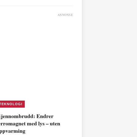
ANNONSE
TEKNOLOGI
jennombrudd: Endrer
erromagnet med lys – uten
ppvarming