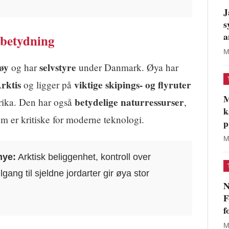
J
s
a
 betydning
M
 øy
selvstyre
og har
under Danmark. Øya har
rktis
viktige skipings- og flyruter
og ligger på
M
betydelige naturressurser
ika. Den har også
,
k
m er kritiske for moderne teknologi.
p
M
mye:
Arktisk beliggenhet, kontroll over
lgang til sjeldne jordarter gir øya stor
N
F
f
M