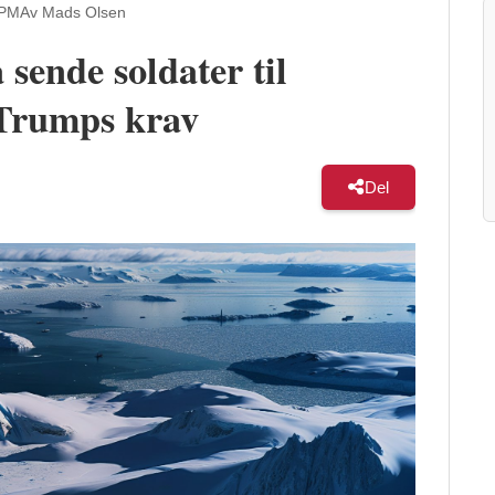
 PM
Av Mads Olsen
å sende soldater til
 Trumps krav
Del