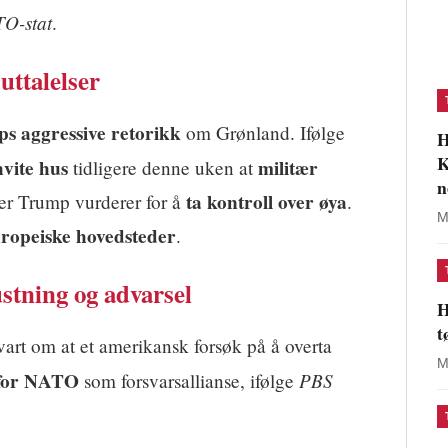
O-stat
.
ttalelser
s aggressive retorikk
om Grønland. Ifølge
H
K
hvite hus
militær
tidligere denne uken at
n
ta kontroll over øya
ter Trump vurderer for å
.
M
uropeiske hovedsteder
.
tning og advarsel
H
t
art om at et amerikansk forsøk på å overta
M
 for NATO
PBS
som forsvarsallianse, ifølge