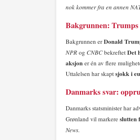
nok kommer fra en annen NAT
Bakgrunnen: Trumps u
Donald Trump
Bakgrunnen er
NPR
CNBC
Det 
og
bekreftet
aksjon
er én av flere mulighe
sjokk i e
Uttalelsen har skapt
Danmarks svar: opprus
Danmarks statsminister har adv
slutten
Grønland vil markere
News
.