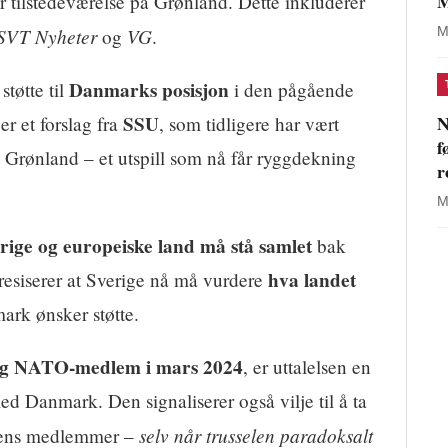
M
r tilstedeværelse på Grønland. Dette inkluderer
SVT Nyheter
VG
M
og
.
Danmarks posisjon
støtte til
i den pågående
N
SSU
r et forslag fra
, som tidligere har vært
f
l Grønland – et utspill som nå får ryggdekning
r
M
rige og europeiske land må stå samlet
bak
hva landet
siserer at Sverige nå må vurdere
ark ønsker støtte.
dig NATO-medlem i mars 2024
, er uttalelsen en
ed Danmark. Den signaliserer også vilje til å ta
selv når trusselen paradoksalt
ansens medlemmer –