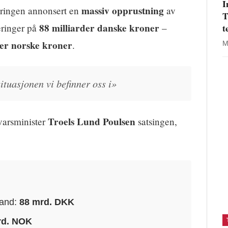
I
massiv opprustning
eringen annonsert en
av
T
88 milliarder danske kroner
t
eringer på
–
der norske kroner
.
M
ituasjonen vi befinner oss i»
Troels Lund Poulsen
varsminister
satsingen,
land:
88 mrd. DKK
rd. NOK