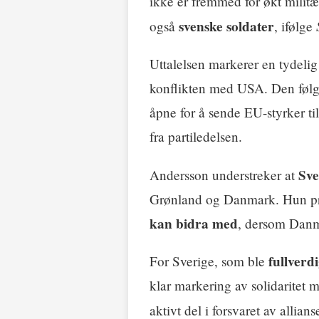
ikke er fremmed for økt militæ
svenske soldater
også
, ifølge
Uttalelsen markerer en tydelig 
konflikten med USA. Den følge
åpne for å sende EU-styrker ti
fra partiledelsen.
Sve
Andersson understreker at
Grønland og Danmark. Hun pre
kan bidra med
, dersom Danm
fullver
For Sverige, som ble
klar markering av solidaritet m
aktivt del i forsvaret av alli