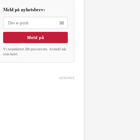
Meld på nyhetsbrev:
✉
Meld på
Vi respekterer ditt personvern. Avmeld når
som helst.
ANNONSE