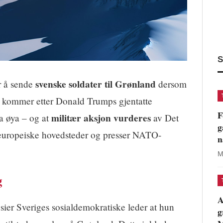
S
svenske soldater til Grønland
r å sende
dersom
t kommer etter Donald Trumps gjentatte
F
militær aksjon vurderes
a øya – og at
av Det
g
 europeiske hovedsteder og presser NATO-
n
M
g
A
sier Sveriges sosialdemokratiske leder at hun
g