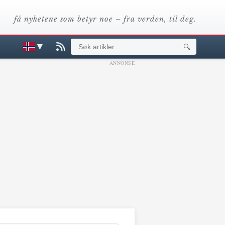
få nyhetene som betyr noe – fra verden, til deg.
▼
🔍
ANNONSE