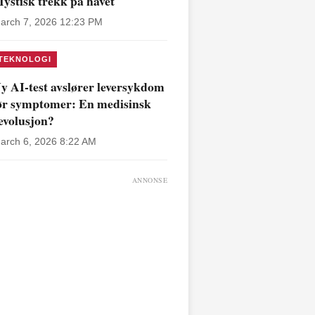
ystisk trekk på havet
arch 7, 2026 12:23 PM
TEKNOLOGI
y AI-test avslører leversykdom
ør symptomer: En medisinsk
evolusjon?
arch 6, 2026 8:22 AM
ANNONSE