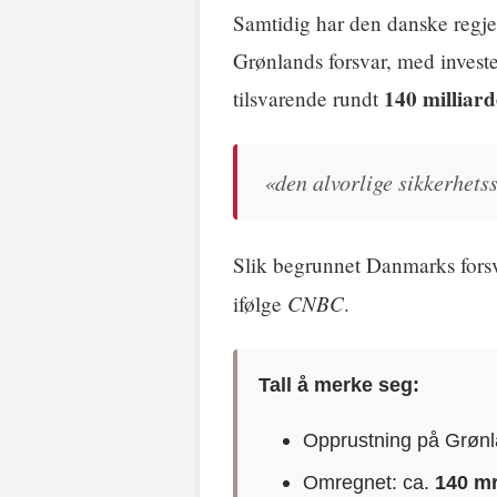
Samtidig har den danske regj
Grønlands forsvar, med invest
140 milliar
tilsvarende rundt
«den alvorlige sikkerhetss
Slik begrunnet Danmarks fors
CNBC
ifølge
.
Tall å merke seg:
Opprustning på Grøn
Omregnet: ca.
140 m