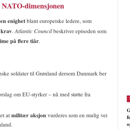
og NATO-dimensjonen
den enighet
blant europeiske ledere, som
 krav
Atlantic Council
.
beskriver episoden som
me på flere tiår
.
nske soldater til Grønland dersom Danmark ber
forslag om EU-styrker – nå med støtte fra
G
militær aksjon
et at
vurderes som en mulig vei
f
o
nland.