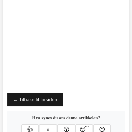
← Tilbake til forsiden
Hva synes du om denne artikkelen?
👍
⭐
😲
😴
😠