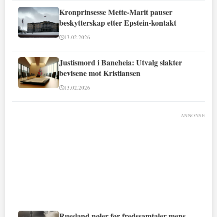
Kronprinsesse Mette-Marit pauser
beskytterskap etter Epstein-kontakt
13.02.2026
Justismord i Baneheia: Utvalg slakter
bevisene mot Kristiansen
13.02.2026
ANNONSE
Russland nøler før fredssamtaler mens