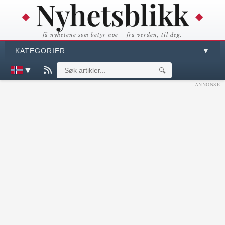
få nyhetene som betyr noe – fra verden, til deg.
KATEGORIER
▼
▼
🔍
ANNONSE