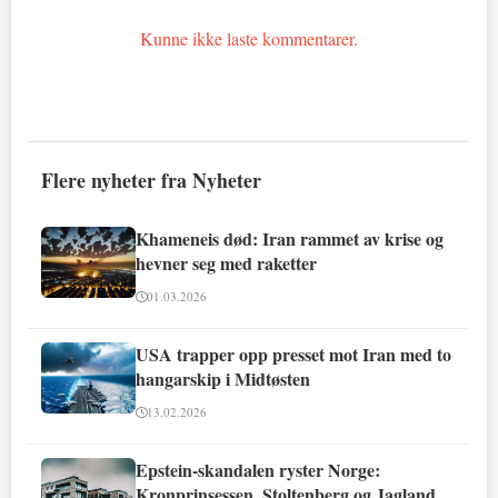
Kunne ikke laste kommentarer.
Flere nyheter fra Nyheter
Khameneis død: Iran rammet av krise og
hevner seg med raketter
01.03.2026
USA trapper opp presset mot Iran med to
hangarskip i Midtøsten
13.02.2026
Epstein-skandalen ryster Norge:
Kronprinsessen, Stoltenberg og Jagland