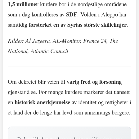
1,5 millioner
kurdere bor i de nordøstlige områdene
SDF
som i dag kontrolleres av
. Volden i Aleppo har
forsterket en av Syrias største skillelinjer
samtidig
.
Kilder: Al Jazeera, AL-Monitor, France 24, The
National, Atlantic Council
varig fred og forsoning
Om dekretet blir veien til
gjenstår å se. For mange kurdere markerer det uansett
historisk anerkjennelse
en
av identitet og rettigheter i
et land der de lenge har levd som annenrangs borgere.
Del artikkelen med noen du tror vil ha interesse