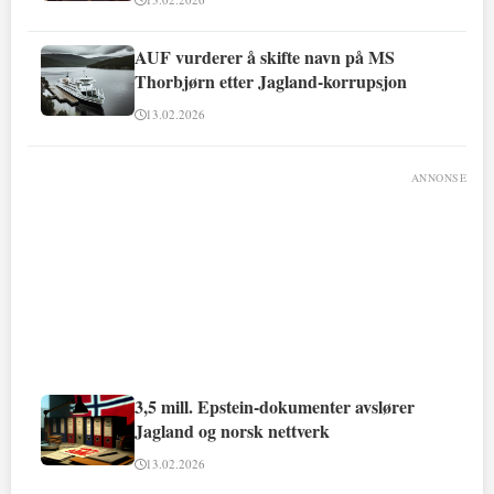
AUF vurderer å skifte navn på MS
Thorbjørn etter Jagland-korrupsjon
13.02.2026
ANNONSE
3,5 mill. Epstein-dokumenter avslører
Jagland og norsk nettverk
13.02.2026