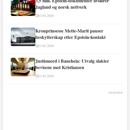
3,5 mill. Epstein-dokumenter avslører
Jagland og norsk nettverk
13.02.2026
Kronprinsesse Mette-Marit pauser
beskytterskap etter Epstein-kontakt
13.02.2026
Justismord i Baneheia: Utvalg slakter
bevisene mot Kristiansen
13.02.2026
ANNONSE