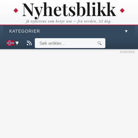
få nyhetene som betyr noe – fra verden, til deg.
KATEGORIER
▼
▼
🔍
ANNONSE