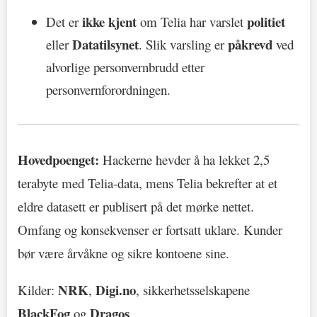
ikke kjent
politiet
Det er
om Telia har varslet
Datatilsynet
påkrevd
eller
. Slik varsling er
ved
alvorlige personvernbrudd etter
personvernforordningen.
Hovedpoenget:
Hackerne hevder å ha lekket 2,5
terabyte med Telia-data, mens Telia bekrefter at et
eldre datasett er publisert på det mørke nettet.
Omfang og konsekvenser er fortsatt uklare. Kunder
bør være årvåkne og sikre kontoene sine.
NRK
Digi.no
Kilder:
,
, sikkerhetsselskapene
BlackFog
Dragos
og
.