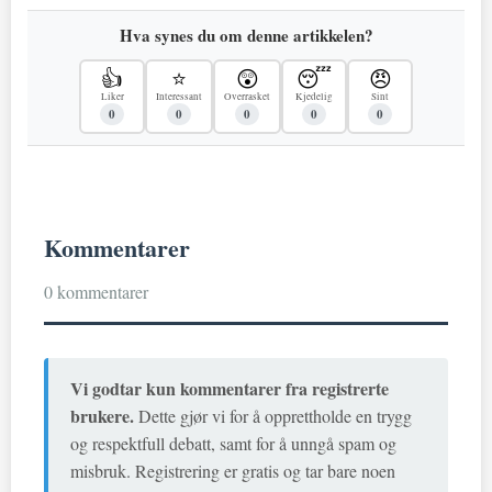
Hva synes du om denne artikkelen?
👍
⭐
😲
😴
😠
Liker
Interessant
Overrasket
Kjedelig
Sint
0
0
0
0
0
Kommentarer
0 kommentarer
Vi godtar kun kommentarer fra registrerte
brukere.
Dette gjør vi for å opprettholde en trygg
og respektfull debatt, samt for å unngå spam og
misbruk. Registrering er gratis og tar bare noen