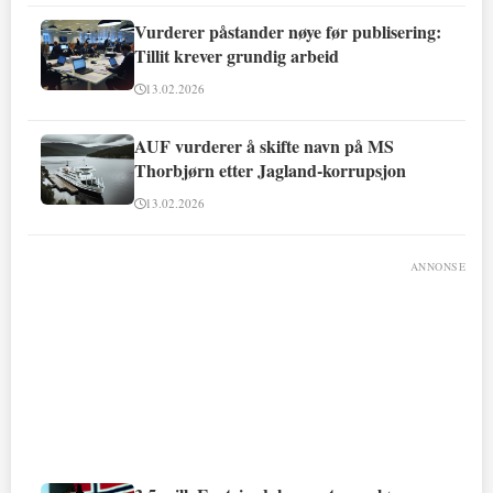
Vurderer påstander nøye før publisering:
Tillit krever grundig arbeid
13.02.2026
AUF vurderer å skifte navn på MS
Thorbjørn etter Jagland-korrupsjon
13.02.2026
ANNONSE