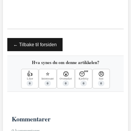
← Tilbake til forsiden
Hva synes du om denne artikkelen?
👍
⭐
😲
😴
😠
Liker
Interessant
Overrasket
Kjedelig
Sint
0
0
0
0
0
Kommentarer
0 kommentarer