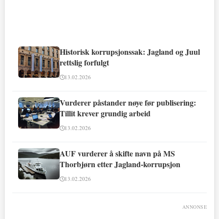
Historisk korrupsjonssak: Jagland og Juul
rettslig forfulgt
13.02.2026
Vurderer påstander nøye før publisering:
Tillit krever grundig arbeid
13.02.2026
AUF vurderer å skifte navn på MS
Thorbjørn etter Jagland-korrupsjon
13.02.2026
ANNONSE