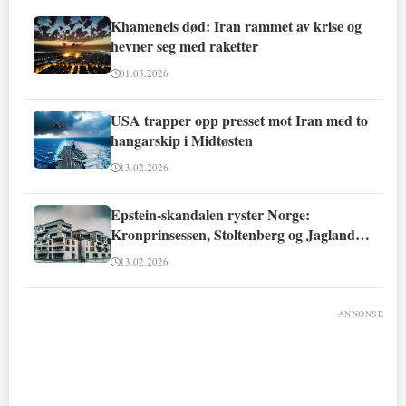
Khameneis død: Iran rammet av krise og
hevner seg med raketter
01.03.2026
USA trapper opp presset mot Iran med to
hangarskip i Midtøsten
13.02.2026
Epstein-skandalen ryster Norge:
Kronprinsessen, Stoltenberg og Jagland
involvert
13.02.2026
ANNONSE