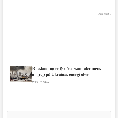
ANNONSE
Russland nøler før fredssamtaler mens
angrep på Ukrainas energi øker
13.02.2026