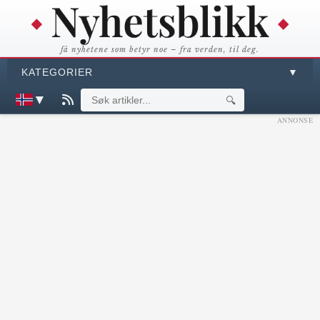
få nyhetene som betyr noe – fra verden, til deg.
KATEGORIER
▼
▼
🔍
ANNONSE