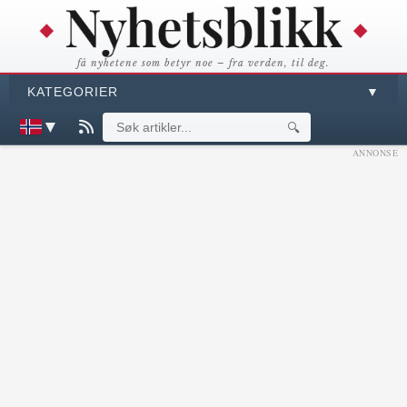
få nyhetene som betyr noe – fra verden, til deg.
KATEGORIER
▼
▼
🔍
ANNONSE