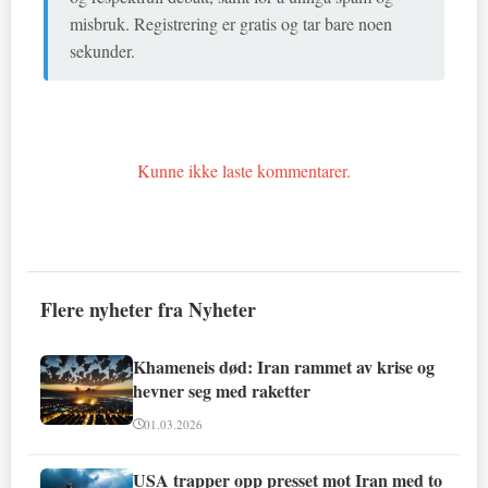
misbruk. Registrering er gratis og tar bare noen
sekunder.
Kunne ikke laste kommentarer.
Flere nyheter fra Nyheter
Khameneis død: Iran rammet av krise og
hevner seg med raketter
01.03.2026
USA trapper opp presset mot Iran med to