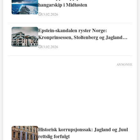
hangarskip i Midtøsten
13.02.2026
Epstein-skandalen ryster Norge:
Kronprinsessen, Stoltenberg og Jagland
involvert
13.02.2026
ANNONSE
Historisk korrupsjonssak: Jagland og Juul
rettslig forfulgt