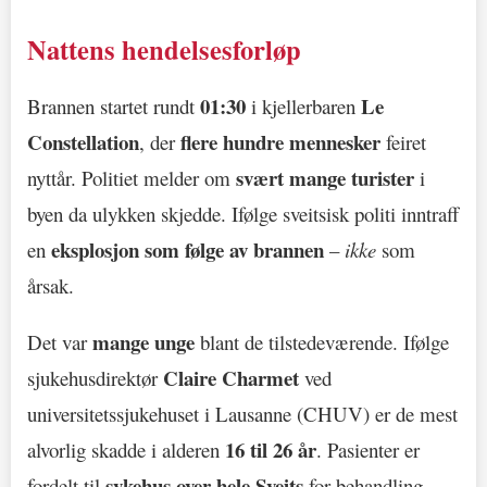
Nattens hendelsesforløp
01:30
Le
Brannen startet rundt
i kjellerbaren
Constellation
flere hundre mennesker
, der
feiret
svært mange turister
nyttår. Politiet melder om
i
byen da ulykken skjedde. Ifølge sveitsisk politi inntraff
eksplosjon som følge av brannen
en
–
ikke
som
årsak.
mange unge
Det var
blant de tilstedeværende. Ifølge
Claire Charmet
sjukehusdirektør
ved
universitetssjukehuset i Lausanne (CHUV) er de mest
16 til 26 år
alvorlig skadde i alderen
. Pasienter er
sykehus over hele Sveits
fordelt til
for behandling.