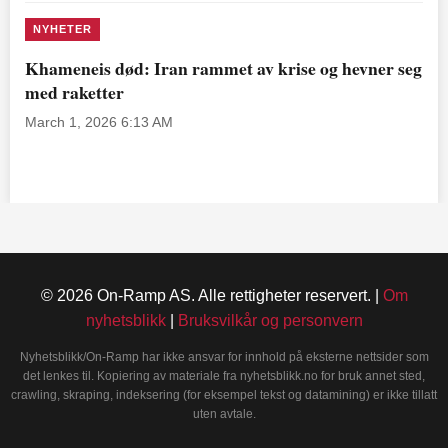
NYHETER
Khameneis død: Iran rammet av krise og hevner seg
med raketter
March 1, 2026 6:13 AM
© 2026 On-Ramp AS. Alle rettigheter reservert. |
Om
nyhetsblikk
|
Bruksvilkår og personvern
Nyhetsblikk/On-Ramp har ikke ansvar for innhold på eksterne nettsider som
det lenkes til. Kopiering av materiale fra nyhetsblikk.no for bruk annet sted,
crawling, skraping, indeksering (for eksempel tekst og datamining) er ikke tillatt
uten avtale.