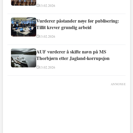
13.02.2026
Vurderer påstander nøye før publisering:
Tillit krever grundig arbeid
13.02.2026
AUF vurderer å skifte navn på MS
Thorbjørn etter Jagland-korrupsjon
13.02.2026
ANNONSE