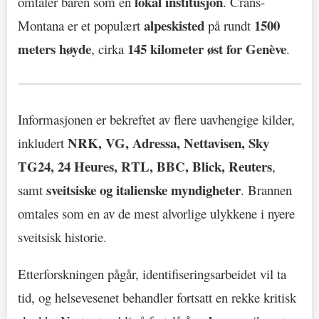
lokal institusjon
omtaler baren som en
. Crans-
alpeskisted
1500
Montana er et populært
på rundt
meters høyde
145 kilometer øst for Genève
, cirka
.
Informasjonen er bekreftet av flere uavhengige kilder,
NRK, VG, Adressa, Nettavisen, Sky
inkludert
TG24, 24 Heures, RTL, BBC, Blick, Reuters
,
sveitsiske og italienske myndigheter
samt
. Brannen
omtales som en av de mest alvorlige ulykkene i nyere
sveitsisk historie.
Etterforskningen pågår, identifiseringsarbeidet vil ta
tid, og helsevesenet behandler fortsatt en rekke kritisk