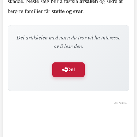
årsaken
skadde. Neste steg blir å fastslå
og sikre at
støtte og svar
berørte familier får
.
Del artikkelen med noen du tror vil ha interesse
av å lese den.
Del
ANNONSE