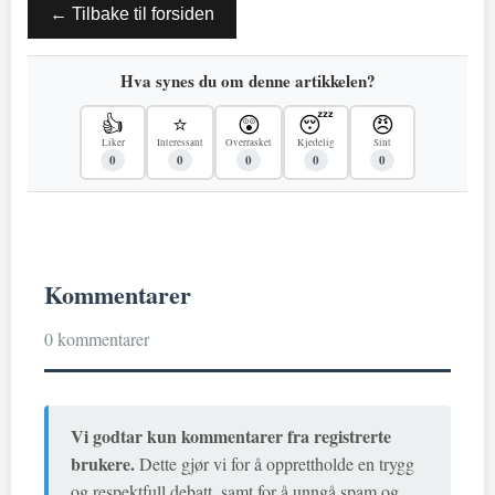
← Tilbake til forsiden
Hva synes du om denne artikkelen?
👍
⭐
😲
😴
😠
Liker
Interessant
Overrasket
Kjedelig
Sint
0
0
0
0
0
Kommentarer
0 kommentarer
Vi godtar kun kommentarer fra registrerte
brukere.
Dette gjør vi for å opprettholde en trygg
og respektfull debatt, samt for å unngå spam og