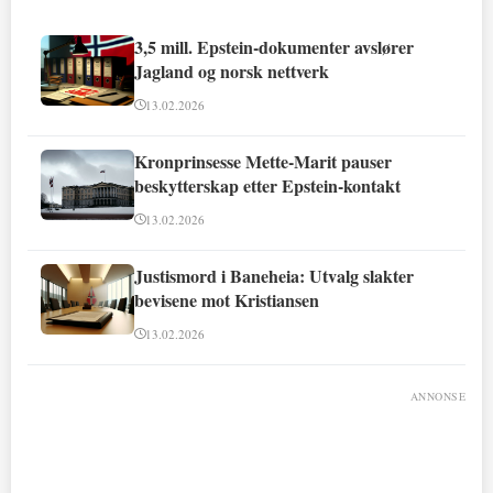
3,5 mill. Epstein-dokumenter avslører
Jagland og norsk nettverk
13.02.2026
Kronprinsesse Mette-Marit pauser
beskytterskap etter Epstein-kontakt
13.02.2026
Justismord i Baneheia: Utvalg slakter
bevisene mot Kristiansen
13.02.2026
ANNONSE