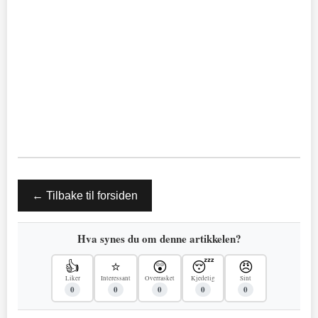
← Tilbake til forsiden
Hva synes du om denne artikkelen?
👍
⭐
😲
😴
😠
Liker
Interessant
Overrasket
Kjedelig
Sint
0
0
0
0
0