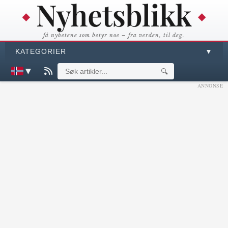
få nyhetene som betyr noe – fra verden, til deg.
KATEGORIER
▼
▼
🔍
ANNONSE