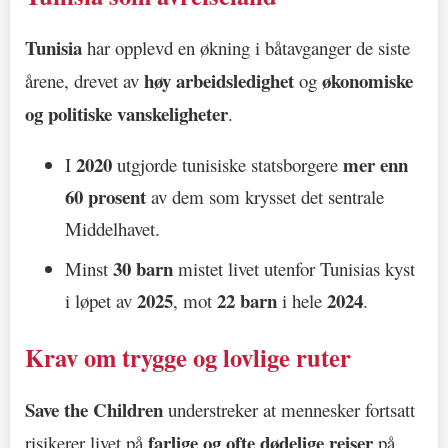
Tunisia
har opplevd en økning i båtavganger de siste
høy arbeidsledighet
økonomiske
årene, drevet av
og
og politiske vanskeligheter
.
2020
mer enn
I
utgjorde tunisiske statsborgere
60 prosent
av dem som krysset det sentrale
Middelhavet.
30 barn
Minst
mistet livet utenfor Tunisias kyst
2025
22 barn
2024
i løpet av
, mot
i hele
.
Krav om trygge og lovlige ruter
Save the Children
understreker at mennesker fortsatt
farlige og ofte dødelige reiser
risikerer livet på
på