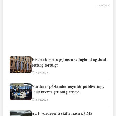
ANNONSE
Historisk korrupsjonssak: Jagland og Juul
rettslig forfulgt
13.02.2026
Vurderer påstander nøye før publisering:
Tillit krever grundig arbeid
13.02.2026
AUF vurderer å skifte navn på MS