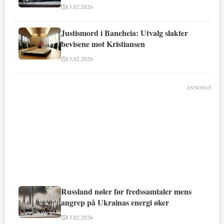
13.02.2026
Justismord i Baneheia: Utvalg slakter
bevisene mot Kristiansen
13.02.2026
ANNONSE
Russland nøler før fredssamtaler mens
angrep på Ukrainas energi øker
13.02.2026