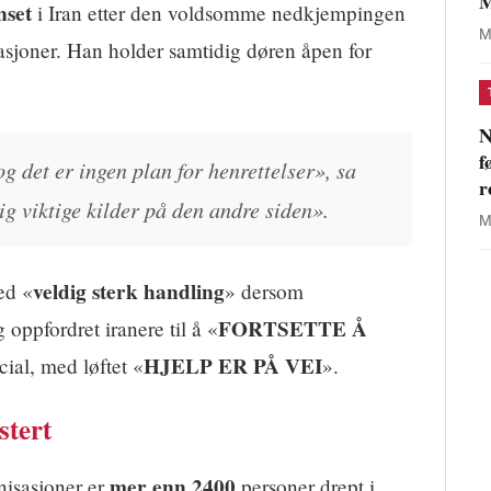
M
nset
i Iran etter den voldsomme nedkjempingen
M
asjoner. Han holder samtidig døren åpen for
N
f
g det er ingen plan for henrettelser», sa
r
ig viktige kilder på den andre siden».
M
veldig sterk handling
ed «
» dersom
FORTSETTE Å
 oppfordret iranere til å «
HJELP ER PÅ VEI
ial, med løftet «
».
stert
mer enn 2400
nisasjoner er
personer drept i