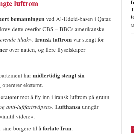
engte luftrom
I
T
t
uert bemanningen
ved Al-Udeid-basen i Qatar.
M
krev dette overfor CBS – BBCs amerikanske
erende tiltak
Iransk luftrom
».
var stengt for
mer
over natten, og flere flyselskaper
midlertidig stengt sin
epartement har
 opererer eksternt.
eratører mot å fly inn i iransk luftrom på grunn
og anti-luftfartsvåpen
Lufthansa
».
unngår
«inntil videre».
forlate Iran
 sine borgere til å
.