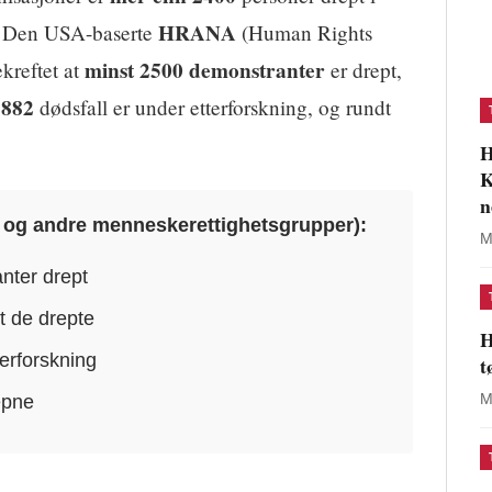
HRANA
. Den USA-baserte
(Human Rights
minst 2500 demonstranter
kreftet at
er drept,
882
e
dødsfall er under etterforskning, og rundt
H
K
n
A og andre menneskerettighetsgrupper):
M
nter drept
t de drepte
H
terforskning
t
epne
M