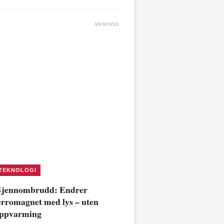
ANNONSE
TEKNOLOGI
jennombrudd: Endrer
erromagnet med lys – uten
ppvarming