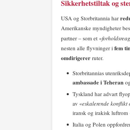
Sikkerhetstiltak og st
red
USA og Storbritannia har
Amerikanske myndigheter bes
forholdsreag
partner – som et «
fem ti
nesten alle flyvninger i
omdirigerer
ruter.
Storbritannias utenriksd
ambassade i Teheran
og
Tyskland har advart flyop
eskalerende konflikt 
av «
iransk og irakisk luftrom 
Italia og Polen oppfordrer