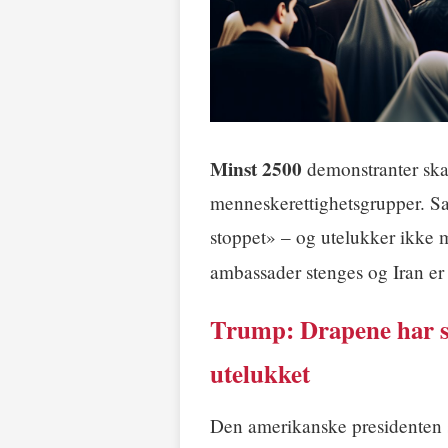
Minst 2500
demonstranter skal
menneskerettighetsgrupper. Sa
stoppet» – og utelukker ikke m
ambassader stenges og Iran er 
Trump: Drapene har st
utelukket
Den amerikanske presidenten s