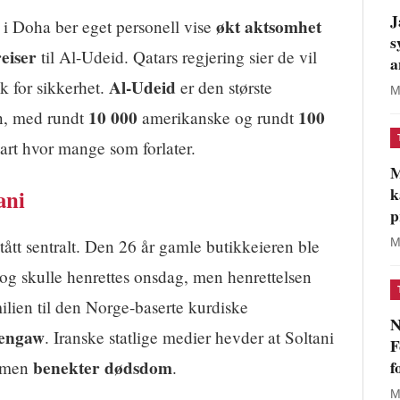
J
økt aktsomhet
 Doha ber eget personell vise
s
reiser
til Al-Udeid. Qatars regjering sier de vil
a
Al-Udeid
ak for sikkerhet.
er den største
M
10 000
100
n, med rundt
amerikanske og rundt
lart hvor mange som forlater.
M
k
ani
p
tått sentralt. Den 26 år gamle butikkeieren ble
M
 og skulle henrettes onsdag, men henrettelsen
milien til den Norge-baserte kurdiske
N
engaw
. Iranske statlige medier hevder at Soltani
F
f
benekter dødsdom
, men
.
M