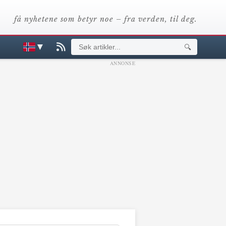
få nyhetene som betyr noe – fra verden, til deg.
▼
🔍
ANNONSE