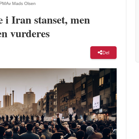
 PM
Av Mads Olsen
i Iran stanset, men
en vurderes
Del