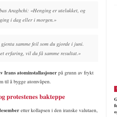
bas Araghchi: «Henging er utelukket, og
ging i dag eller i morgen.»
 gjenta samme feil som du gjorde i juni.
et erfaring, vil du få samme resultat.»
av Irans atominstallasjoner
på grunn av frykt
m til å bygge atomvåpen.
g protestenes bakteppe
G
f
 desember
etter kollapsen i den iranske valutaen,
o