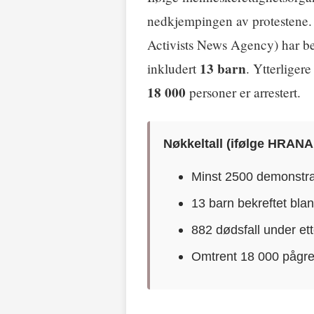
nedkjempingen av protestene
Activists News Agency) har be
13 barn
inkludert
. Ytterliger
18 000
personer er arrestert.
Nøkkeltall (ifølge HRAN
Minst 2500 demonstra
13 barn bekreftet blan
882 dødsfall under et
Omtrent 18 000 pågr