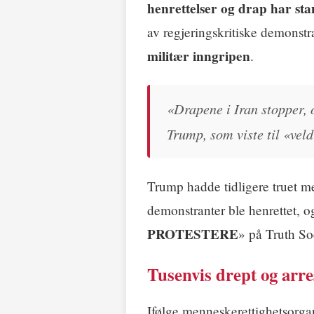
henrettelser og drap har sta
av regjeringskritiske demonstr
militær inngripen
.
«Drapene i Iran stopper, o
Trump, som viste til «veld
Trump hadde tidligere truet m
demonstranter ble henrettet, og
PROTESTERE
» på Truth Soc
Tusenvis drept og arre
Ifølge menneskerettighetsorga