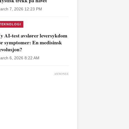
ystisk trekk på havet
arch 7, 2026 12:23 PM
TEKNOLOGI
y AI-test avslører leversykdom
ør symptomer: En medisinsk
evolusjon?
arch 6, 2026 8:22 AM
ANNONSE