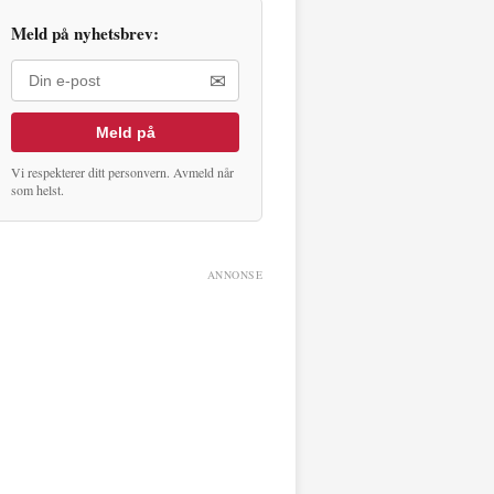
Meld på nyhetsbrev:
✉
Meld på
Vi respekterer ditt personvern. Avmeld når
som helst.
ANNONSE