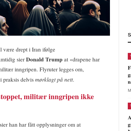
S
 være drept i Iran ifølge
Donald Trump
mtidig sier
at «drapene har
F
ilitær inngripen. Flyruter legges om,
g
mørklagt på nett
i praksis delvis
.
n
M
oppet, militær inngripen ikke
A
g
ier han har fått opplysninger om at