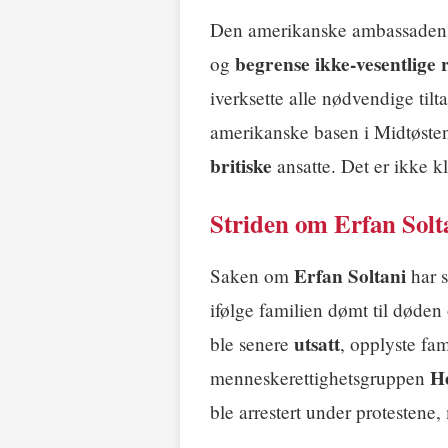
Den amerikanske ambassaden i
begrense ikke-vesentlige 
og
iverksette alle nødvendige tilt
amerikanske basen i Midtøste
britiske
ansatte. Det er ikke k
Striden om Erfan Solt
Erfan Soltani
Saken om
har s
ifølge familien dømt til døden
utsatt
ble senere
, opplyste fa
H
menneskerettighetsgruppen
ble arrestert under protestene