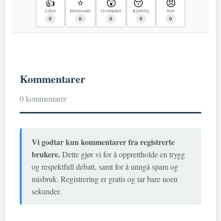
👍
⭐
😲
😴
😠
Liker
Interessant
Overrasket
Kjedelig
Sint
0
0
0
0
0
Kommentarer
0 kommentarer
Vi godtar kun kommentarer fra registrerte
brukere.
Dette gjør vi for å opprettholde en trygg
og respektfull debatt, samt for å unngå spam og
misbruk. Registrering er gratis og tar bare noen
sekunder.