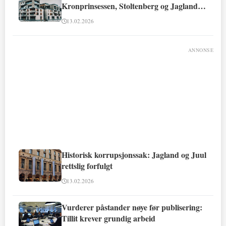
Kronprinsessen, Stoltenberg og Jagland
involvert
13.02.2026
ANNONSE
Historisk korrupsjonssak: Jagland og Juul
rettslig forfulgt
13.02.2026
Vurderer påstander nøye før publisering:
Tillit krever grundig arbeid