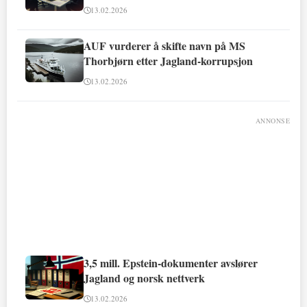
13.02.2026
AUF vurderer å skifte navn på MS
Thorbjørn etter Jagland-korrupsjon
13.02.2026
ANNONSE
3,5 mill. Epstein-dokumenter avslører
Jagland og norsk nettverk
13.02.2026