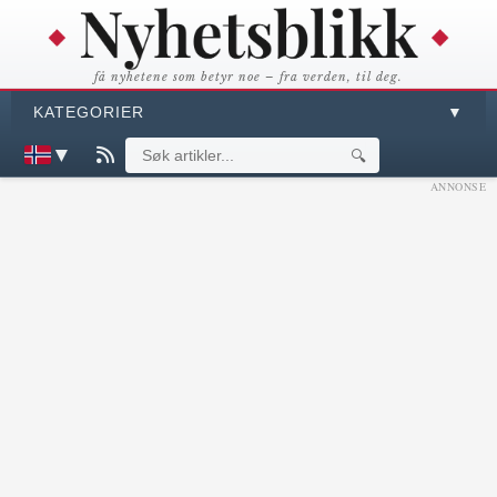
få nyhetene som betyr noe – fra verden, til deg.
KATEGORIER
▼
▼
🔍
ANNONSE