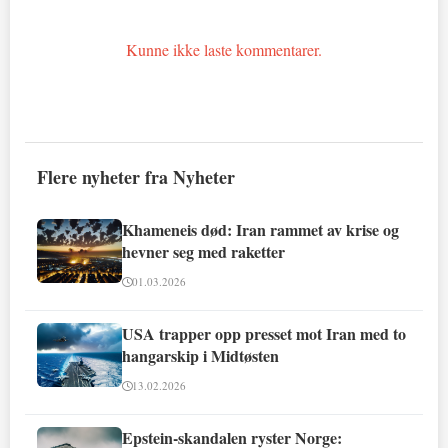
Kunne ikke laste kommentarer.
Flere nyheter fra Nyheter
Khameneis død: Iran rammet av krise og
hevner seg med raketter
01.03.2026
USA trapper opp presset mot Iran med to
hangarskip i Midtøsten
13.02.2026
Epstein-skandalen ryster Norge: