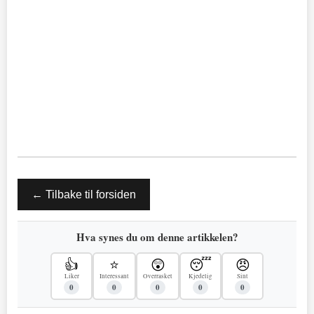
← Tilbake til forsiden
Hva synes du om denne artikkelen?
👍
⭐
😲
😴
😠
Liker
Interessant
Overrasket
Kjedelig
Sint
0
0
0
0
0