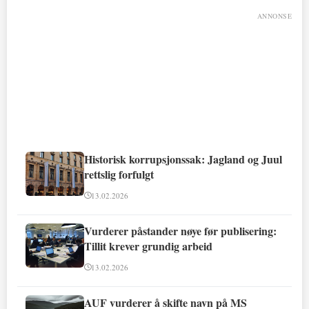
ANNONSE
Historisk korrupsjonssak: Jagland og Juul
rettslig forfulgt
13.02.2026
Vurderer påstander nøye før publisering:
Tillit krever grundig arbeid
13.02.2026
AUF vurderer å skifte navn på MS