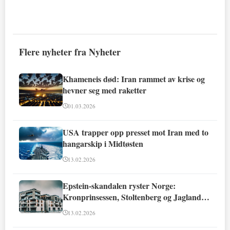
Flere nyheter fra Nyheter
Khameneis død: Iran rammet av krise og
hevner seg med raketter
01.03.2026
USA trapper opp presset mot Iran med to
hangarskip i Midtøsten
13.02.2026
Epstein-skandalen ryster Norge:
Kronprinsessen, Stoltenberg og Jagland
involvert
13.02.2026