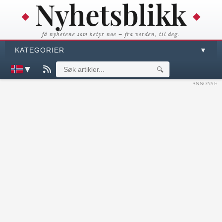
få nyhetene som betyr noe – fra verden, til deg.
KATEGORIER
▼
▼
🔍
ANNONSE