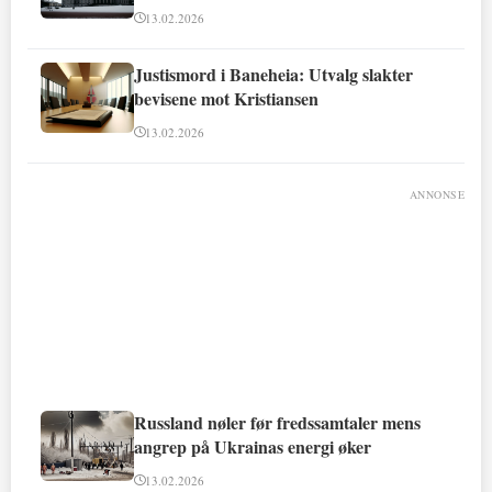
13.02.2026
Justismord i Baneheia: Utvalg slakter
bevisene mot Kristiansen
13.02.2026
ANNONSE
Russland nøler før fredssamtaler mens
angrep på Ukrainas energi øker
13.02.2026