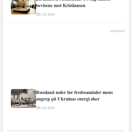
bevisene mot Kristiansen
13.02.2026
ANNONSE
Russland nøler før fredssamtaler mens
angrep på Ukrainas energi øker
13.02.2026