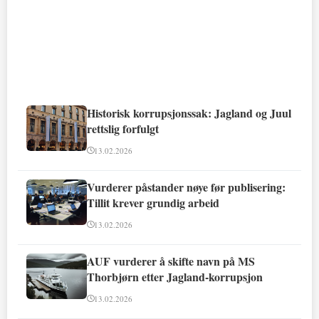
Historisk korrupsjonssak: Jagland og Juul
rettslig forfulgt
13.02.2026
Vurderer påstander nøye før publisering:
Tillit krever grundig arbeid
13.02.2026
AUF vurderer å skifte navn på MS
Thorbjørn etter Jagland-korrupsjon
13.02.2026