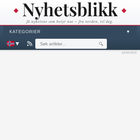
få nyhetene som betyr noe – fra verden, til deg.
KATEGORIER
▼
▼
🔍
ANNONSE