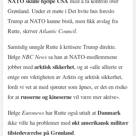
NATO skulle hjelpe USA
med å få kontroll over
Grønland. Under et møte i Det hvite hus foreslo
Trump at NATO kunne bistå, men fikk avslag fra
Rutte, skriver
Atlantic Council
.
Samtidig unngår Rutte å kritisere Trump direkte.
Ifølge
NBC News
sa han at NATO-medlemmene
arktisk sikkerhet
jobber med
, og at «alle allierte er
enige om viktigheten av Arktis og arktisk sikkerhet,
fordi vi vet at med sjøruter som åpnes, er det en risiko
russerne og kineserne
for at
vil være mer aktive».
Danmark
Ifølge
Euronews
har Rutte også uttalt at
økt amerikansk militær
ikke ville ha problemer med
tilstedeværelse på Grønland
.