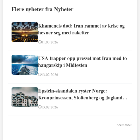
Flere nyheter fra Nyheter
Khameneis død: Iran rammet av krise og
hevner seg med raketter
01.03.2026
USA trapper opp presset mot Iran med to
hangarskip i Midtøsten
13.02.2026
Epstein-skandalen ryster Norge:
Kronprinsessen, Stoltenberg og Jagland
involvert
13.02.2026
ANNONSE