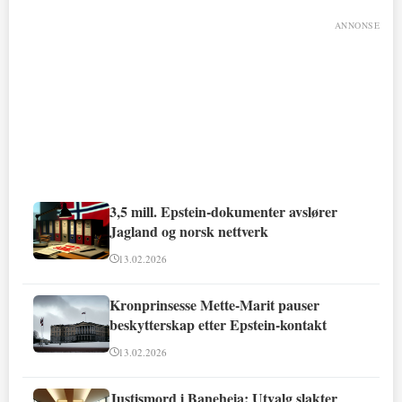
ANNONSE
3,5 mill. Epstein-dokumenter avslører
Jagland og norsk nettverk
13.02.2026
Kronprinsesse Mette-Marit pauser
beskytterskap etter Epstein-kontakt
13.02.2026
Justismord i Baneheia: Utvalg slakter