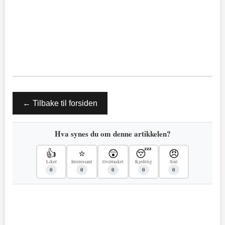
← Tilbake til forsiden
Hva synes du om denne artikkelen?
👍
⭐
😲
😴
😠
Liker
Interessant
Overrasket
Kjedelig
Sint
0
0
0
0
0