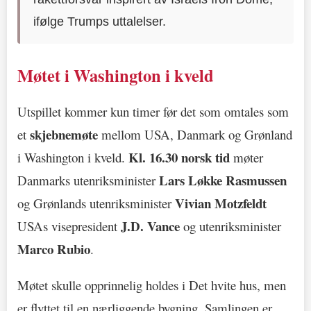
ifølge Trumps uttalelser.
Møtet i Washington i kveld
Utspillet kommer kun timer før det som omtales som
skjebnemøte
et
mellom USA, Danmark og Grønland
Kl. 16.30 norsk tid
i Washington i kveld.
møter
Lars Løkke Rasmussen
Danmarks utenriksminister
Vivian Motzfeldt
og Grønlands utenriksminister
J.D. Vance
USAs visepresident
og utenriksminister
Marco Rubio
.
Møtet skulle opprinnelig holdes i Det hvite hus, men
er flyttet til en nærliggende bygning. Samlingen er