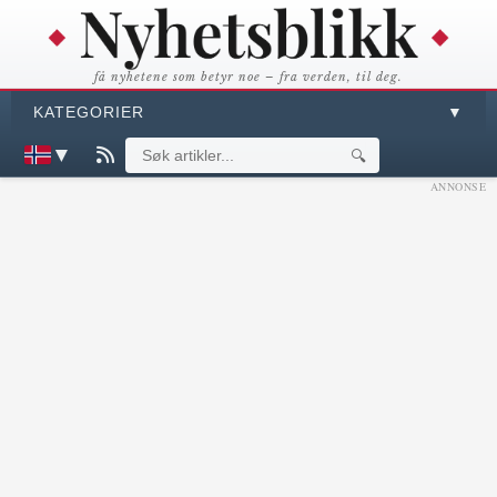
få nyhetene som betyr noe – fra verden, til deg.
KATEGORIER
▼
▼
🔍
ANNONSE