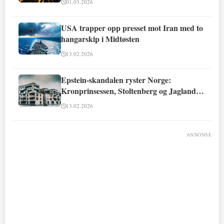
01.03.2026
USA trapper opp presset mot Iran med to
hangarskip i Midtøsten
13.02.2026
Epstein-skandalen ryster Norge:
Kronprinsessen, Stoltenberg og Jagland
involvert
13.02.2026
ANNONSE