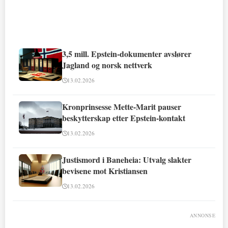
3,5 mill. Epstein-dokumenter avslører
Jagland og norsk nettverk
13.02.2026
Kronprinsesse Mette-Marit pauser
beskytterskap etter Epstein-kontakt
13.02.2026
Justismord i Baneheia: Utvalg slakter
bevisene mot Kristiansen
13.02.2026
ANNONSE