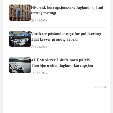
Historisk korrupsjonssak: Jagland og Juul
rettslig forfulgt
13.02.2026
Vurderer påstander nøye før publisering:
Tillit krever grundig arbeid
13.02.2026
AUF vurderer å skifte navn på MS
Thorbjørn etter Jagland-korrupsjon
13.02.2026
ANNONSE