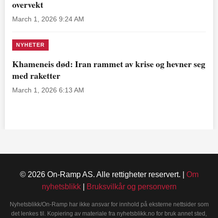
overvekt
March 1, 2026 9:24 AM
NYHETER
Khameneis død: Iran rammet av krise og hevner seg
med raketter
March 1, 2026 6:13 AM
© 2026 On-Ramp AS. Alle rettigheter reservert. |
Om
nyhetsblikk
|
Bruksvilkår og personvern
Nyhetsblikk/On-Ramp har ikke ansvar for innhold på eksterne nettsider som
det lenkes til. Kopiering av materiale fra nyhetsblikk.no for bruk annet sted,