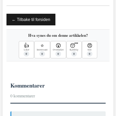
← Tilbake til forsiden
Hva synes du om denne artikkelen?
👍
⭐
😲
😴
😠
Liker
Interessant
Overrasket
Kjedelig
Sint
0
0
0
0
0
Kommentarer
0 kommentarer