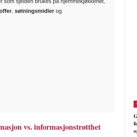
ser som sjelden brukes på hjemmekjøkkenet,
offer
,
søtningsmidler
og
G
f
masjon vs. informasjonstrøtthet
o