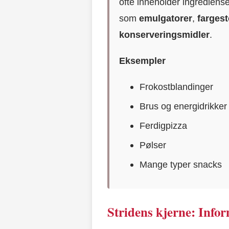
ofte inneholder ingredien
som
emulgatorer
,
fargest
konserveringsmidler
.
Eksempler
Frokostblandinger
Brus og energidrikker
Ferdigpizza
Pølser
Mange typer snacks
Stridens kjerne: Infor