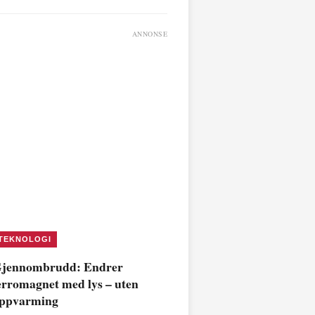
ANNONSE
TEKNOLOGI
jennombrudd: Endrer
erromagnet med lys – uten
ppvarming