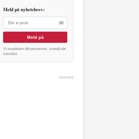
Meld på nyhetsbrev:
✉
Meld på
Vi respekterer ditt personvern. Avmeld når
som helst.
ANNONSE