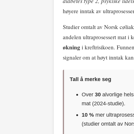
diabetes type 2, psykiske lidel
høyere inntak av ultraprosesser
Studier omtalt av Norsk cøliak
andelen ultraprosessert mat 
økning
i kreftrisikoen. Funnen
signaler om at høyt inntak ka
Tall å merke seg
Over
30
alvorlige hels
mat (2024-studie).
10 %
mer ultraprosess
(studier omtalt av Nor