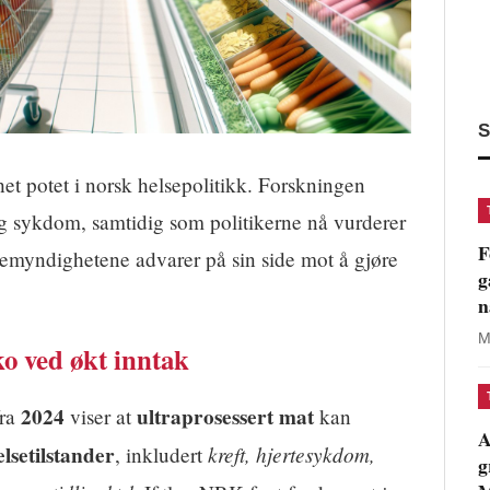
S
 het potet i norsk helsepolitikk. Forskningen
lig sykdom, samtidig som politikerne nå vurderer
F
emyndighetene advarer på sin side mot å gjøre
g
n
M
o ved økt inntak
2024
ultraprosessert mat
fra
viser at
kan
A
elsetilstander
kreft, hjertesykdom,
, inkludert
g