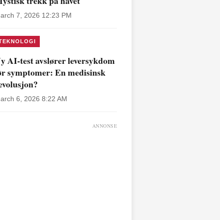
ystisk trekk på havet
arch 7, 2026 12:23 PM
TEKNOLOGI
y AI-test avslører leversykdom
ør symptomer: En medisinsk
evolusjon?
arch 6, 2026 8:22 AM
ANNONSE