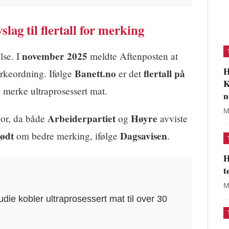
slag til flertall for merking
november 2025
lse. I
meldte Aftenposten at
H
Banett.no
flertall på
erkeordning. Ifølge
er det
K
å merke ultraprosessert mat.
n
M
Arbeiderpartiet
Høyre
fjor, da både
og
avviste
ødt
Dagsavisen
om bedre merking, ifølge
.
H
t
M
udie kobler ultraprosessert mat til over 30