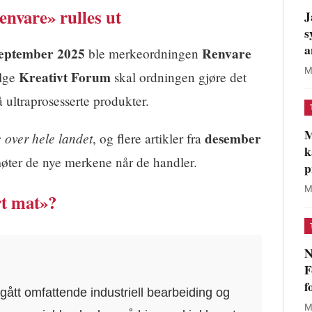
nvare» rulles ut
J
s
a
eptember 2025
Renvare
ble merkeordningen
M
Kreativt Forum
ølge
skal ordningen gjøre det
 ultraprosesserte produkter.
M
e over hele landet
desember
, og flere artikler fra
k
møter de nye merkene når de handler.
p
M
rt mat»?
N
F
f
tt omfattende industriell bearbeiding og
M