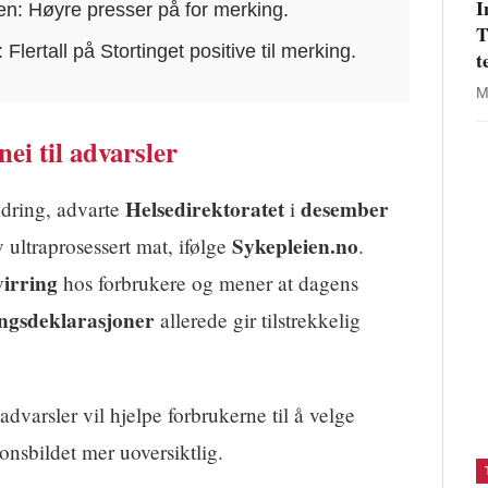
I
en: Høyre presser på for merking.
T
Flertall på Stortinget positive til merking.
t
M
nei til advarsler
Helsedirektoratet
desember
ndring, advarte
i
Sykepleien.no
ultraprosessert mat, ifølge
.
virring
hos forbrukere og mener at dagens
ngsdeklarasjoner
allerede gir tilstrekkelig
varsler vil hjelpe forbrukerne til å velge
onsbildet mer uoversiktlig.