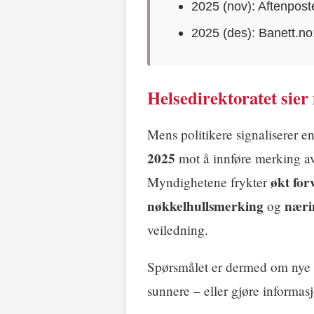
2025 (nov): Aftenpost
2025 (des): Banett.no: 
Helsedirektoratet sier 
Mens politikere signaliserer e
2025
mot å innføre merking av 
økt for
Myndighetene frykter
nøkkelhullsmerking
næri
og
veiledning.
Spørsmålet er dermed om nye ad
sunnere – eller gjøre informasj