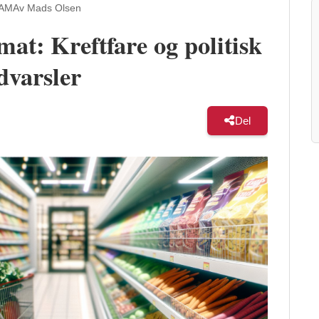
 AM
Av Mads Olsen
mat: Kreftfare og politisk
varsler
Del