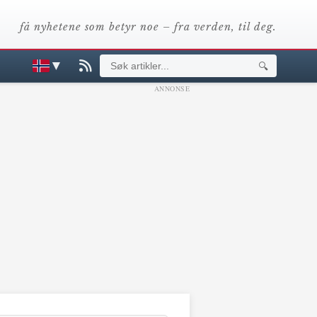
få nyhetene som betyr noe – fra verden, til deg.
▼
🔍
ANNONSE