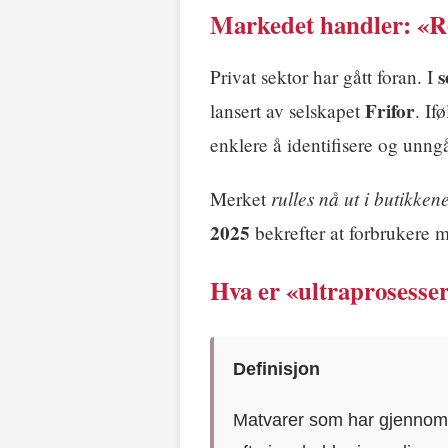
Markedet handler: «Re
s
Privat sektor har gått foran. I
Frifor
lansert av selskapet
. If
enklere å identifisere og unngå
rulles nå ut i butikken
Merket
2025
bekrefter at forbrukere 
Hva er «ultraprosesse
Definisjon
Matvarer som har gjennomgå