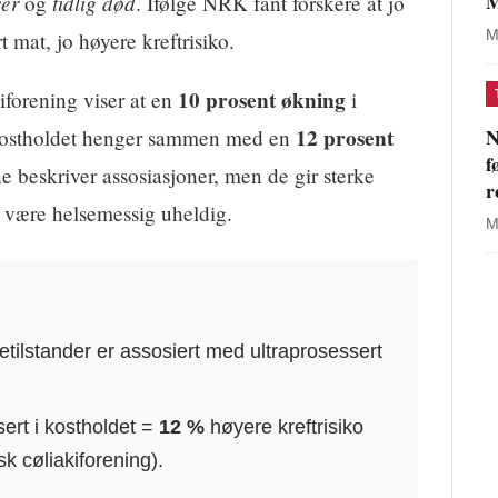
M
ser
tidlig død
og
. Ifølge NRK fant forskere at jo
M
t mat, jo høyere kreftrisiko.
10 prosent økning
iforening viser at en
i
N
12 prosent
i kostholdet henger sammen med en
f
e beskriver assosiasjoner, men de gir sterke
r
n være helsemessig uheldig.
M
etilstander er assosiert med ultraprosessert
ert i kostholdet =
12 %
høyere kreftrisiko
sk cøliakiforening).