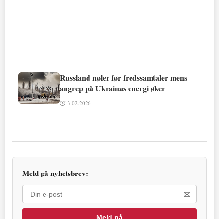
Russland nøler før fredssamtaler mens
angrep på Ukrainas energi øker
13.02.2026
Meld på nyhetsbrev:
✉
Meld på