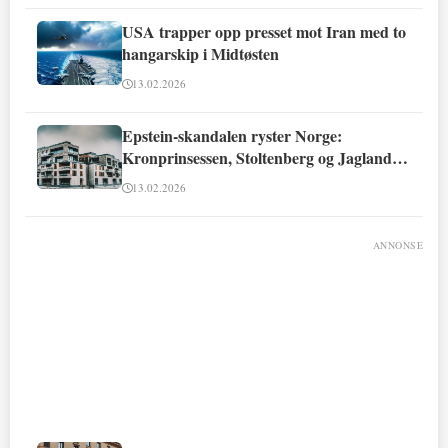
USA trapper opp presset mot Iran med to
hangarskip i Midtøsten
13.02.2026
Epstein-skandalen ryster Norge:
Kronprinsessen, Stoltenberg og Jagland
involvert
13.02.2026
ANNONSE