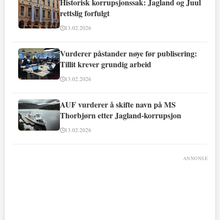
Historisk korrupsjonssak: Jagland og Juul
rettslig forfulgt
13.02.2026
Vurderer påstander nøye før publisering:
Tillit krever grundig arbeid
13.02.2026
AUF vurderer å skifte navn på MS
Thorbjørn etter Jagland-korrupsjon
13.02.2026
ANNONSE