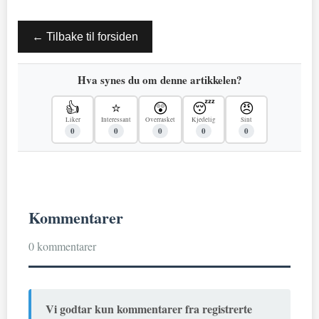
← Tilbake til forsiden
Hva synes du om denne artikkelen?
👍
⭐
😲
😴
😠
Liker
Interessant
Overrasket
Kjedelig
Sint
0
0
0
0
0
Kommentarer
0 kommentarer
Vi godtar kun kommentarer fra registrerte