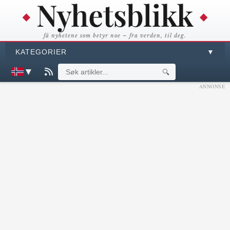
få nyhetene som betyr noe – fra verden, til deg.
KATEGORIER
▼
▼
🔍
ANNONSE