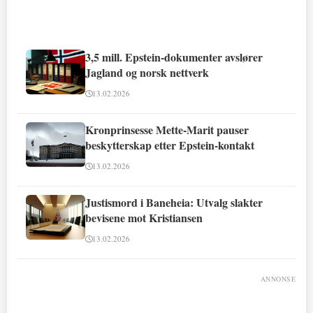
3,5 mill. Epstein-dokumenter avslører
Jagland og norsk nettverk
13.02.2026
Kronprinsesse Mette-Marit pauser
beskytterskap etter Epstein-kontakt
13.02.2026
Justismord i Baneheia: Utvalg slakter
bevisene mot Kristiansen
13.02.2026
ANNONSE