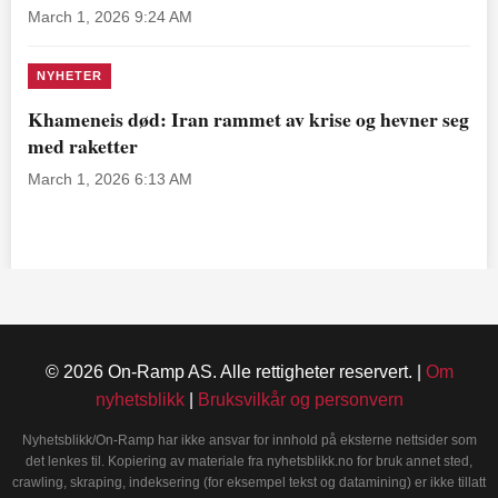
March 1, 2026 9:24 AM
NYHETER
Khameneis død: Iran rammet av krise og hevner seg
med raketter
March 1, 2026 6:13 AM
© 2026 On-Ramp AS. Alle rettigheter reservert. |
Om
nyhetsblikk
|
Bruksvilkår og personvern
Nyhetsblikk/On-Ramp har ikke ansvar for innhold på eksterne nettsider som
det lenkes til. Kopiering av materiale fra nyhetsblikk.no for bruk annet sted,
crawling, skraping, indeksering (for eksempel tekst og datamining) er ikke tillatt