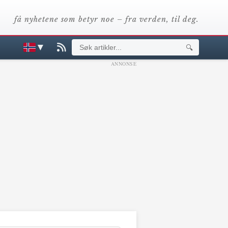
få nyhetene som betyr noe – fra verden, til deg.
▼
🔍
ANNONSE