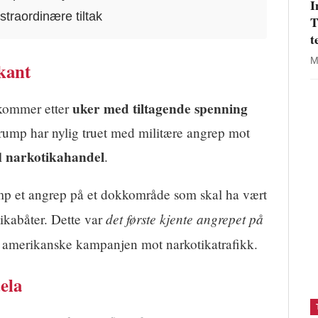
I
straordinære tiltak
T
t
M
kant
uker med tiltagende spenning
kommer etter
mp har nylig truet med militære angrep mot
narkotikahandel
il
.
mp et angrep på et dokkområde som skal ha vært
det første kjente angrepet på
ikabåter. Dette var
 amerikanske kampanjen mot narkotikatrafikk.
ela