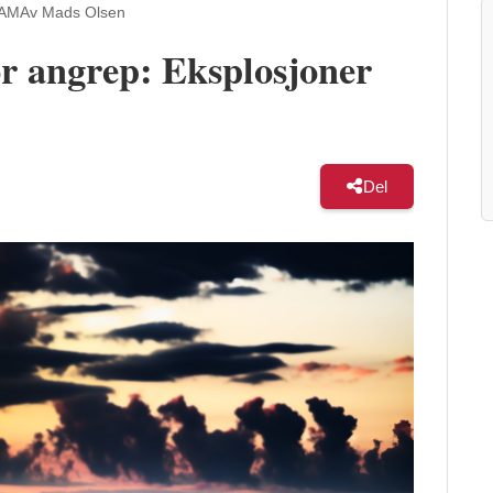
 AM
Av Mads Olsen
r angrep: Eksplosjoner
Del