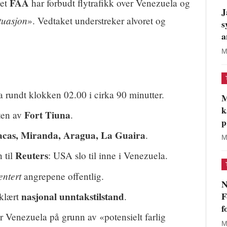
FAA
net
har forbudt flytrafikk over Venezuela og
J
ituasjon
». Vedtaket understreker alvoret og
s
a
M
a rundt klokken 02.00 i cirka 90 minutter.
M
k
Fort Tiuna
ten av
.
p
cas, Miranda, Aragua, La Guaira
.
M
Reuters
 til
: USA slo til inne i Venezuela.
ntert
angrepene offentlig.
N
F
nasjonal unntakstilstand
klært
.
f
er Venezuela på grunn av «potensielt farlig
M