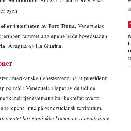
90 minutter
M
rent
. Bilder i sosiale medier viser
er byen.
M
 eller i nærheten av Fort Tiuna
, Venezuelas
N
 regjeringen rammet angrepene både hovedstaden
f
da
Aragua
La Guaira
,
og
.
r
M
oner
president
iterer amerikanske tjenestemenn på at
p på mål i Venezuela i løpet av de tidlige
erikansk tjenestemann har bekreftet overfor
angrepene inne på venezuelansk territorium.
rtementet har ennå ikke kommentert hendelsene