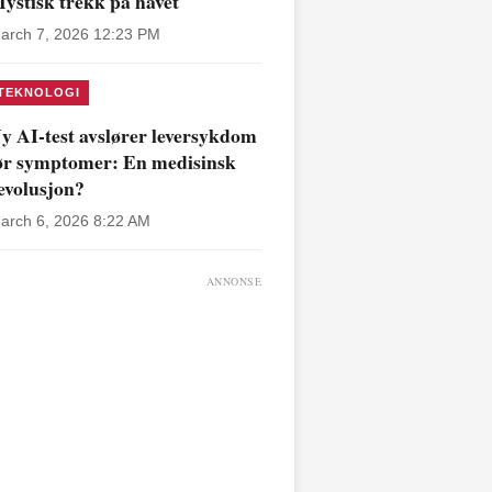
ystisk trekk på havet
arch 7, 2026 12:23 PM
TEKNOLOGI
y AI-test avslører leversykdom
ør symptomer: En medisinsk
evolusjon?
arch 6, 2026 8:22 AM
ANNONSE