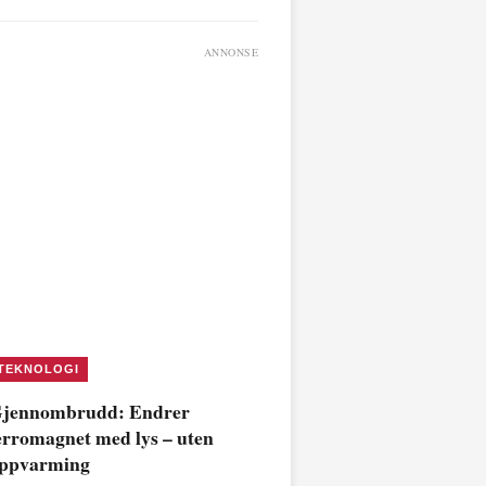
ANNONSE
TEKNOLOGI
jennombrudd: Endrer
erromagnet med lys – uten
ppvarming