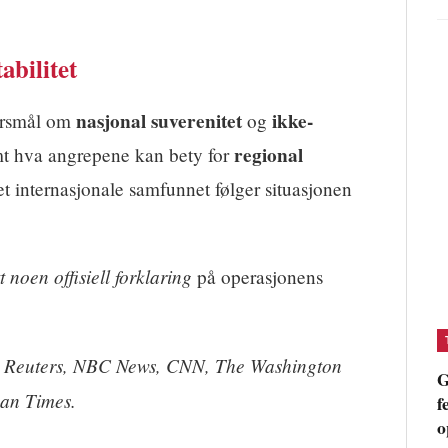
abilitet
nasjonal suverenitet
ikke-
pørsmål om
og
regional
amt hva angrepene kan bety for
et internasjonale samfunnet følger situasjonen
t noen offisiell forklaring
på operasjonens
s, Reuters, NBC News, CNN, The Washington
G
pan Times.
f
o