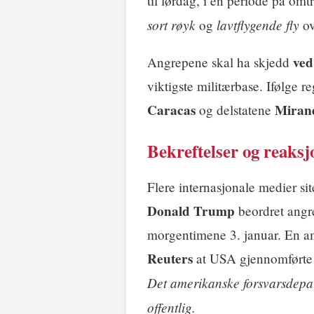
til lørdag, i en periode på omt
sort røyk
lavtflygende fly
og
ov
ved
Angrepene skal ha skjedd
viktigste militærbase. Ifølge
Caracas
Miran
og delstatene
Bekreftelser og reaksj
Flere internasjonale medier s
Donald Trump
beordret angre
morgentimene 3. januar. En am
Reuters
at USA gjennomførte 
Det amerikanske forsvarsdepa
offentlig.