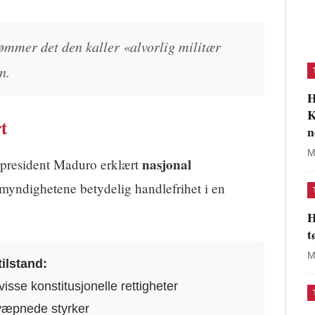
ømmer det den kaller «alvorlig militær
n.
H
K
t
n
M
nasjonal
 president Maduro erklært
 myndighetene betydelig handlefrihet i en
H
t
M
ilstand:
visse konstitusjonelle rettigheter
 væpnede styrker