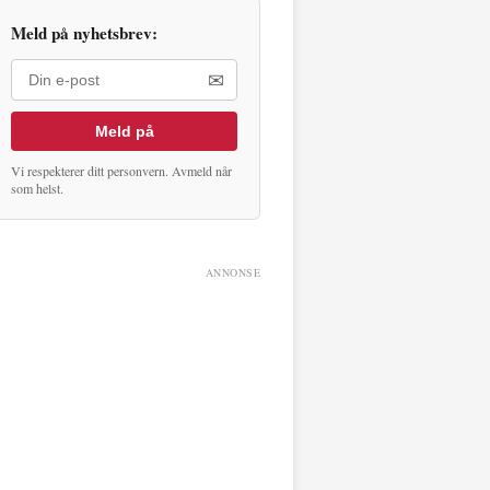
Meld på nyhetsbrev:
✉
Meld på
Vi respekterer ditt personvern. Avmeld når
som helst.
ANNONSE