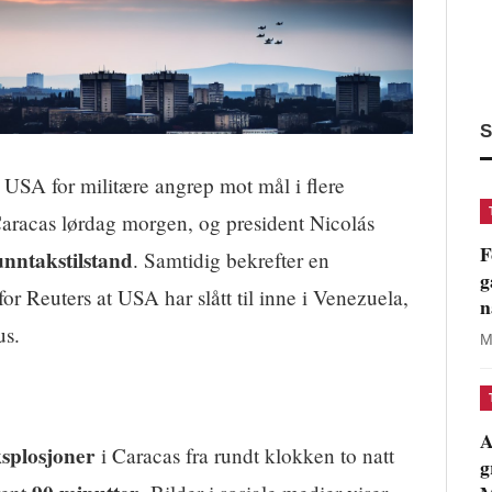
S
 USA for militære angrep mot mål i flere
 Caracas lørdag morgen, og president Nicolás
F
unntakstilstand
. Samtidig bekrefter en
g
r Reuters at USA har slått til inne i Venezuela,
n
us.
M
A
ksplosjoner
i Caracas fra rundt klokken to natt
g