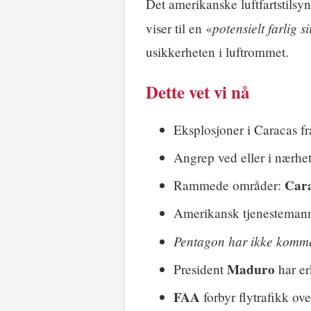
Det amerikanske luftfartstilsy
potensielt farlig s
viser til en «
usikkerheten i luftrommet.
Dette vet vi nå
Eksplosjoner i Caracas fr
Angrep ved eller i nærhe
Cara
Rammede områder:
Amerikansk tjenestemann
Pentagon har ikke komme
Maduro
President
har er
FAA
forbyr flytrafikk ov