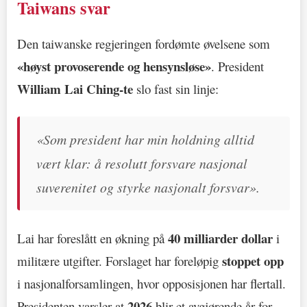
Taiwans svar
Den taiwanske regjeringen fordømte øvelsene som
«høyst provoserende og hensynsløse»
. President
William Lai Ching-te
slo fast sin linje:
«Som president har min holdning alltid
vært klar: å resolutt forsvare nasjonal
suverenitet og styrke nasjonalt forsvar».
40 milliarder dollar
Lai har foreslått en økning på
i
stoppet opp
militære utgifter. Forslaget har foreløpig
i nasjonalforsamlingen, hvor opposisjonen har flertall.
2026
Presidenten varsler at
blir et avgjørende år for