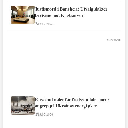
Justismord i Baneheia: Utvalg slakter
bevisene mot Kristiansen
13.02.2026
ANNONSE
Russland nøler før fredssamtaler mens
angrep på Ukrainas energi øker
13.02.2026