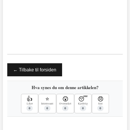
← Tilbake til forsiden
Hva synes du om denne artikkelen?
👍
⭐
😲
😴
😠
Liker
Interessant
Overrasket
Kjedelig
Sint
0
0
0
0
0