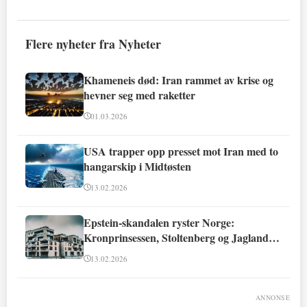
Flere nyheter fra Nyheter
Khameneis død: Iran rammet av krise og
hevner seg med raketter
01.03.2026
USA trapper opp presset mot Iran med to
hangarskip i Midtøsten
13.02.2026
Epstein-skandalen ryster Norge:
Kronprinsessen, Stoltenberg og Jagland
involvert
13.02.2026
ANNONSE