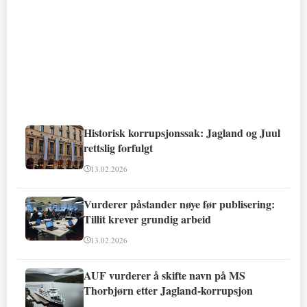
Historisk korrupsjonssak: Jagland og Juul
rettslig forfulgt
13.02.2026
Vurderer påstander nøye før publisering:
Tillit krever grundig arbeid
13.02.2026
AUF vurderer å skifte navn på MS
Thorbjørn etter Jagland-korrupsjon