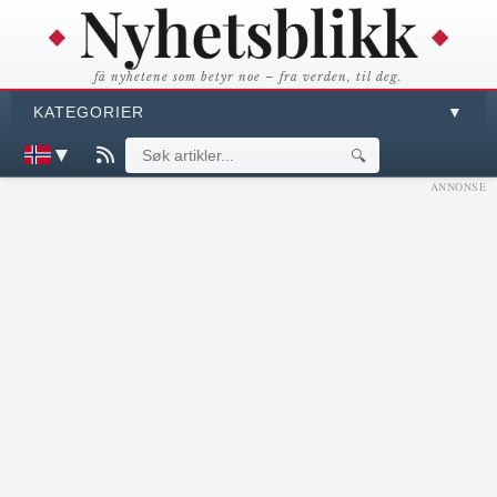
få nyhetene som betyr noe – fra verden, til deg.
KATEGORIER
▼
▼
🔍
ANNONSE