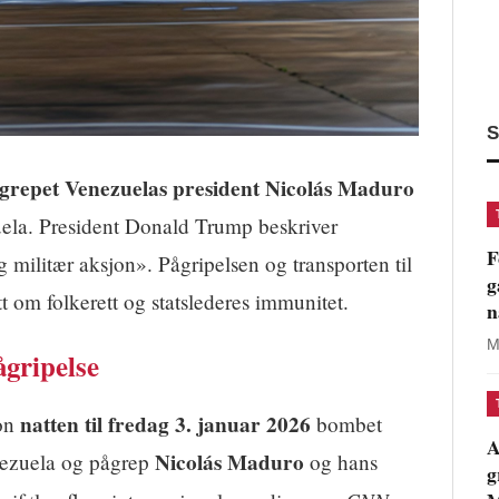
S
grepet Venezuelas president Nicolás Maduro
zuela. President Donald Trump beskriver
F
 militær aksjon». Pågripelsen og transporten til
g
 om folkerett og statslederes immunitet.
n
M
ågripelse
natten til fredag 3. januar 2026
jon
bombet
A
Nicolás Maduro
nezuela og pågrep
og hans
g