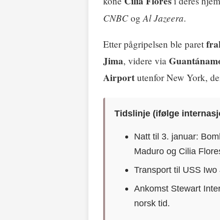
Cilia Flores
kone
i deres hjem
CNBC
Al Jazeera
og
.
fra
Etter pågripelsen ble paret
Jima
Guantánam
, videre via
Airport
utenfor New York, de
Tidslinje (ifølge internas
Natt til 3. januar: Bo
Maduro og Cilia Flore
Transport til USS Iw
Ankomst Stewart Inter
norsk tid.