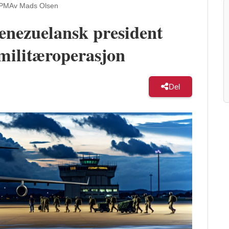
 PM
Av Mads Olsen
enezuelansk president
militæroperasjon
Del