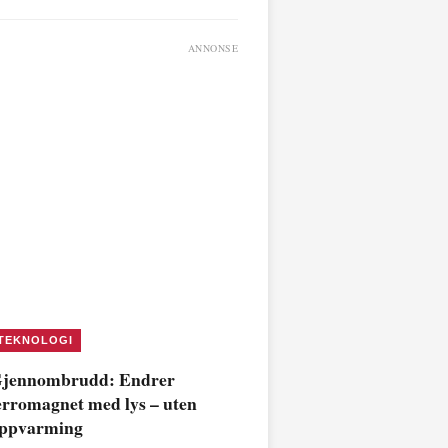
ANNONSE
TEKNOLOGI
jennombrudd: Endrer
erromagnet med lys – uten
ppvarming