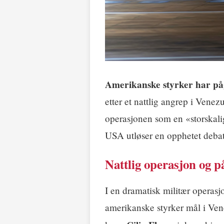
Amerikanske styrker har på
etter et nattlig angrep i Vene
operasjonen som en «storskalig
USA utløser en opphetet debatt
Nattlig operasjon og p
I en dramatisk militær operas
amerikanske styrker mål i Ve