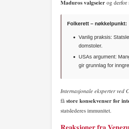
Maduros valgseier
og derfor 
Folkerett – nøkkelpunkt:
Vanlig praksis: Stats
domstoler.
USAs argument: Mange
gir grunnlag for inngr
Internasjonale eksperter ved
store konsekvenser for int
få
statslederes immunitet.
Reaksjoner fra Venezu