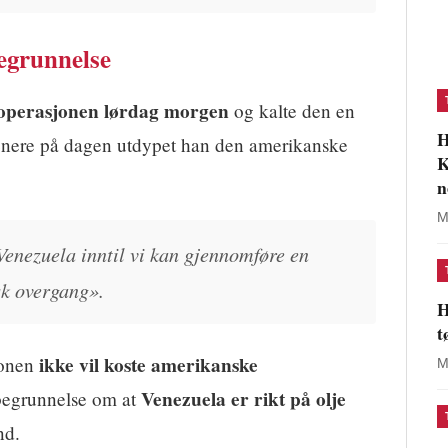
egrunnelse
operasjonen lørdag morgen
og kalte den en
H
Senere på dagen utdypet han den amerikanske
K
n
M
enezuela inntil vi kan gjennomføre en
sk overgang».
H
t
ikke vil koste amerikanske
jonen
M
Venezuela er rikt på olje
begrunnelse om at
nd.