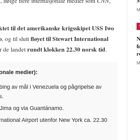
M
CNN
, ifølge flere internasjonale medier som
,
M
ktet til det amerikanske krigsskipet USS Iwo
N
o
fløyet til Stewart International
, og til slutt
f
rundt klokken 22.30 norsk tid
r de landet
.
r
M
jonale medier):
mbing av mål i Venezuela og pågripelse av
s.
o Jima og via Guantánamo.
national Airport utenfor New York ca. 22.30