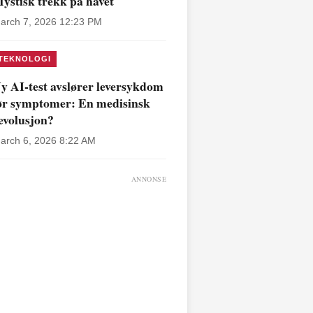
ystisk trekk på havet
arch 7, 2026 12:23 PM
TEKNOLOGI
y AI-test avslører leversykdom
ør symptomer: En medisinsk
evolusjon?
arch 6, 2026 8:22 AM
ANNONSE