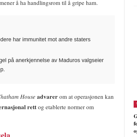
mener å ha handlingsrom til å gripe ham.
ledere har immunitet mot andre staters
l på anerkjennelse av Maduros valgseier
ep.
 Chatham House
advarer
om at operasjonen kan
ernasjonal rett
og etablerte normer om
G
f
o
ela