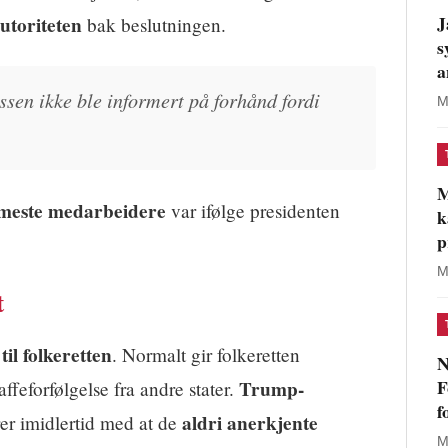
J
utoriteten
bak beslutningen.
s
a
ssen ikke ble informert på forhånd fordi
M
M
rmeste medarbeidere
var ifølge presidenten
k
p
M
t
il folkeretten
. Normalt gir folkeretten
N
F
Trump-
ffeforfølgelse fra andre stater.
f
aldri anerkjente
r imidlertid med at de
M