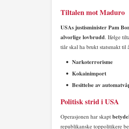
Tiltalen mot Maduro
USAs justisminister Pam Bo
alvorlige lovbrudd
. Ifølge ti
tiår skal ha brukt statsmakt ti
Narkoterrorisme
Kokainimport
Besittelse av automatv
Politisk strid i USA
betydel
Operasjonen har skapt
republikanske toppolitikere 