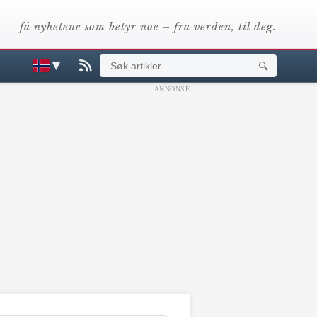
få nyhetene som betyr noe – fra verden, til deg.
▼
🔍
ANNONSE