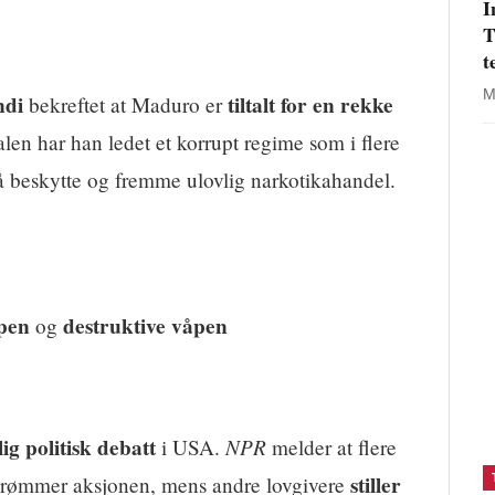
I
T
t
M
ndi
tiltalt for en rekke
bekreftet at Maduro er
ltalen har han ledet et korrupt regime som i flere
l å beskytte og fremme ulovlig narkotikahandel.
åpen
destruktive våpen
og
ig politisk debatt
NPR
i USA.
melder at flere
stiller
berømmer aksjonen, mens andre lovgivere