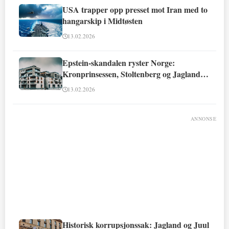
USA trapper opp presset mot Iran med to
hangarskip i Midtøsten
13.02.2026
Epstein-skandalen ryster Norge:
Kronprinsessen, Stoltenberg og Jagland
involvert
13.02.2026
ANNONSE
Historisk korrupsjonssak: Jagland og Juul