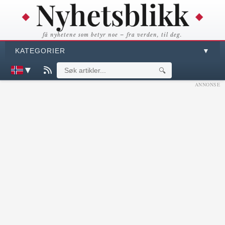
få nyhetene som betyr noe – fra verden, til deg.
KATEGORIER
▼
▼
🔍
ANNONSE