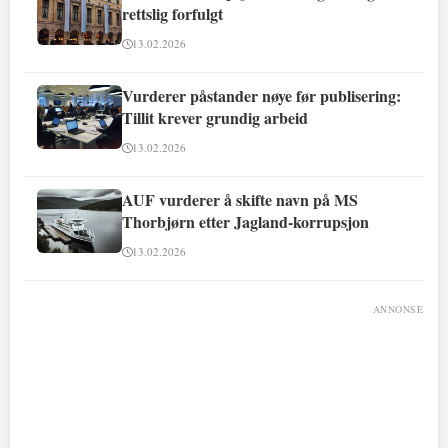
rettslig forfulgt
13.02.2026
Vurderer påstander nøye før publisering:
Tillit krever grundig arbeid
13.02.2026
AUF vurderer å skifte navn på MS
Thorbjørn etter Jagland-korrupsjon
13.02.2026
ANNONSE