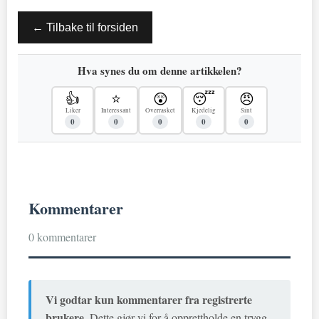
← Tilbake til forsiden
Hva synes du om denne artikkelen?
👍
⭐
😲
😴
😠
Liker
Interessant
Overrasket
Kjedelig
Sint
0
0
0
0
0
Kommentarer
0 kommentarer
Vi godtar kun kommentarer fra registrerte
brukere.
Dette gjør vi for å opprettholde en trygg