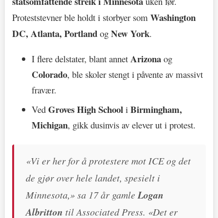
statsomfattende streik i Minnesota
uken før.
Washington
Proteststevner ble holdt i storbyer som
DC, Atlanta, Portland
New York
og
.
Arizona
I flere delstater, blant annet
og
Colorado
, ble skoler stengt i påvente av massivt
fravær.
Groves High School
Birmingham,
Ved
i
Michigan
, gikk dusinvis av elever ut i protest.
«Vi er her for å protestere mot ICE og det
de gjør over hele landet, spesielt i
Minnesota,» sa 17 år gamle
Logan
Albritton
til Associated Press. «Det er