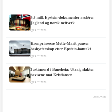
3,5 mill. Epstein-dokumenter avslører
Jagland og norsk nettverk
13.02.2026
Kronprinsesse Mette-Marit pauser
beskytterskap etter Epstein-kontakt
13.02.2026
Justismord i Baneheia: Utvalg slakter
bevisene mot Kristiansen
13.02.2026
ANNONSE