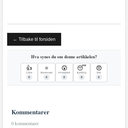
← Tilbake til forsiden
Hva synes du om denne artikkelen?
👍
⭐
😲
😴
😠
Liker
Interessant
Overrasket
Kjedelig
Sint
0
0
0
0
0
Kommentarer
0 kommentarer