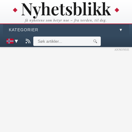
få nyhetene som betyr noe – fra verden, til deg.
KATEGORIER
▼
▼
🔍
ANNONSE