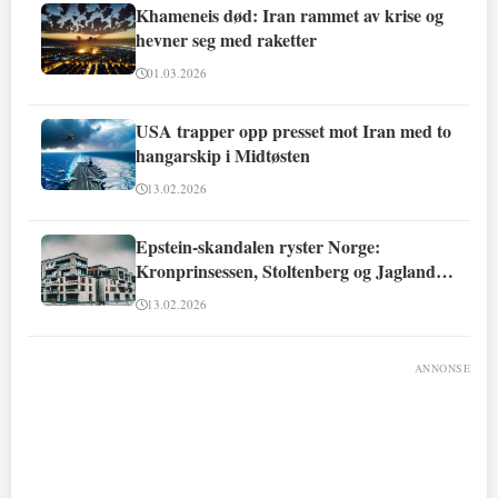
Khameneis død: Iran rammet av krise og
hevner seg med raketter
01.03.2026
USA trapper opp presset mot Iran med to
hangarskip i Midtøsten
13.02.2026
Epstein-skandalen ryster Norge:
Kronprinsessen, Stoltenberg og Jagland
involvert
13.02.2026
ANNONSE