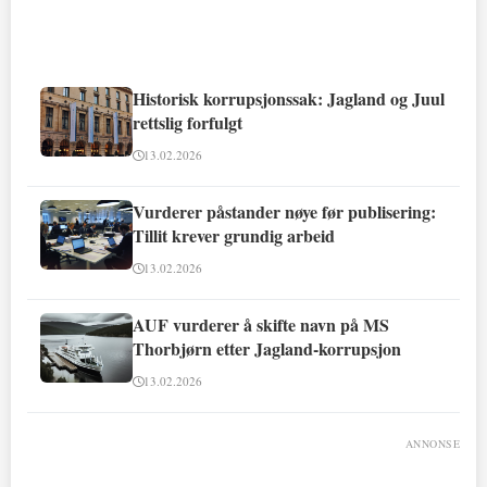
Historisk korrupsjonssak: Jagland og Juul
rettslig forfulgt
13.02.2026
Vurderer påstander nøye før publisering:
Tillit krever grundig arbeid
13.02.2026
AUF vurderer å skifte navn på MS
Thorbjørn etter Jagland-korrupsjon
13.02.2026
ANNONSE