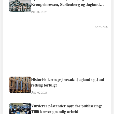
Kronprinsessen, Stoltenberg og Jagland
involvert
13.02.2026
ANNONSE
Historisk korrupsjonssak: Jagland og Juul
rettslig forfulgt
13.02.2026
Vurderer påstander nøye før publisering:
Tillit krever grundig arbeid