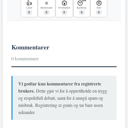
👍
⭐
😲
😴
😠
Liker
Interessant
Overrasket
Kjedelig
Sint
0
0
0
0
0
Kommentarer
0 kommentarer
Vi godtar kun kommentarer fra registrerte
brukere.
Dette gjør vi for å opprettholde en trygg
og respektfull debatt, samt for å unngå spam og
misbruk. Registrering er gratis og tar bare noen
sekunder.