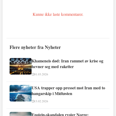
Kunne ikke laste kommentarer.
Flere nyheter fra Nyheter
Khameneis død: Iran rammet av krise og
hevner seg med raketter
01.03.2026
USA trapper opp presset mot Iran med to
hangarskip i Midtøsten
13.02.2026
Epstein-skandalen ryster Norge: