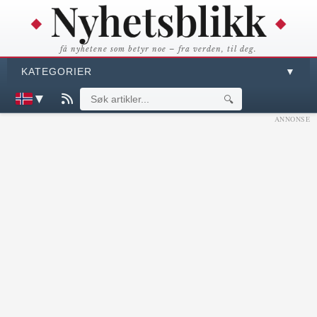
få nyhetene som betyr noe – fra verden, til deg.
KATEGORIER
▼
▼
🔍
ANNONSE