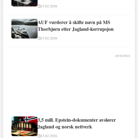
13.02.2026
AUF vurderer å skifte navn på MS
Thorbjørn etter Jagland-korrupsjon
13.02.2026
ANNONSE
3,5 mill. Epstein-dokumenter avslører
Jagland og norsk nettverk
13.02.2026