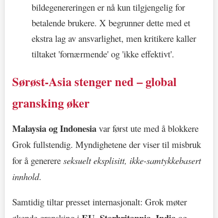
bildegenereringen er nå kun tilgjengelig for
betalende brukere. X begrunner dette med et
ekstra lag av ansvarlighet, men kritikere kaller
tiltaket 'fornærmende' og 'ikke effektivt'.
Sørøst-Asia stenger ned – global
gransking øker
Malaysia og Indonesia
var først ute med å blokkere
Grok fullstendig. Myndighetene der viser til misbruk
for å generere
seksuelt eksplisitt, ikke-samtykkebasert
innhold
.
Samtidig tiltar presset internasjonalt: Grok møter
EU
Storbritannia
India
økende gransking i
,
,
og