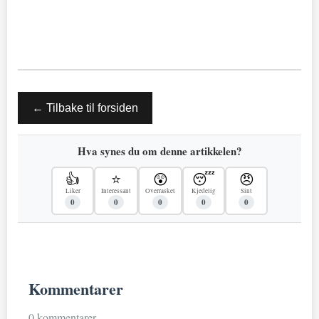
← Tilbake til forsiden
Hva synes du om denne artikkelen?
👍
⭐
😲
😴
😠
Liker
Interessant
Overrasket
Kjedelig
Sint
0
0
0
0
0
Kommentarer
0 kommentarer