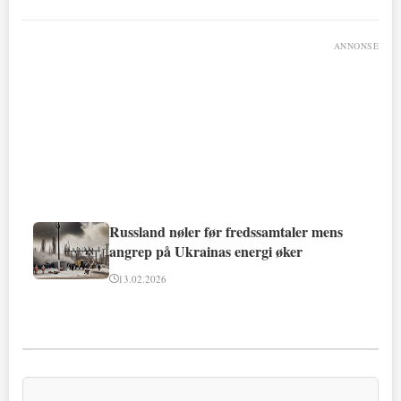
ANNONSE
Russland nøler før fredssamtaler mens
angrep på Ukrainas energi øker
13.02.2026