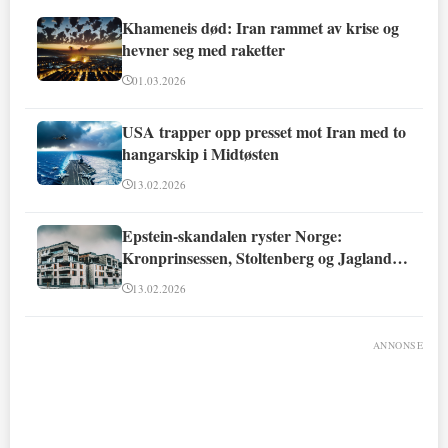
Khameneis død: Iran rammet av krise og
hevner seg med raketter
01.03.2026
USA trapper opp presset mot Iran med to
hangarskip i Midtøsten
13.02.2026
Epstein-skandalen ryster Norge:
Kronprinsessen, Stoltenberg og Jagland
involvert
13.02.2026
ANNONSE