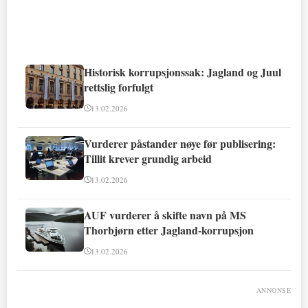
Historisk korrupsjonssak: Jagland og Juul
rettslig forfulgt
13.02.2026
Vurderer påstander nøye før publisering:
Tillit krever grundig arbeid
13.02.2026
AUF vurderer å skifte navn på MS
Thorbjørn etter Jagland-korrupsjon
13.02.2026
ANNONSE