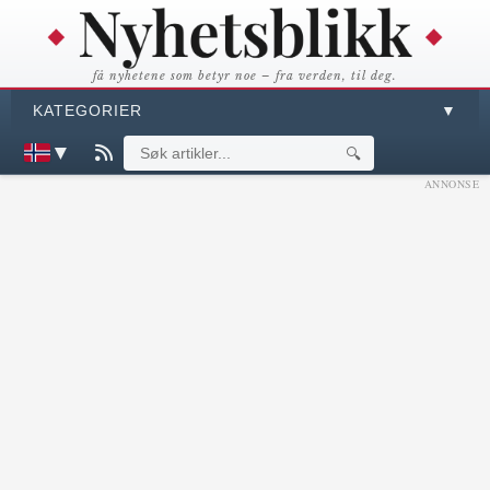
få nyhetene som betyr noe – fra verden, til deg.
KATEGORIER
▼
▼
🔍
ANNONSE