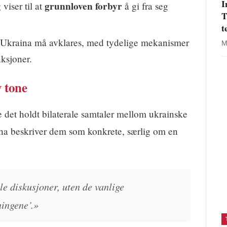
I
grunnloven forbyr
viser til at
å gi fra seg
T
t
 Ukraina må avklares, med tydelige mekanismer
M
nksjoner.
 tone
det holdt bilaterale samtaler mellom ukrainske
iha beskriver dem som konkrete, særlig om en
le diskusjoner, uten de vanlige
ningene’.»