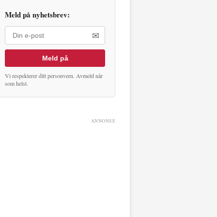
Meld på nyhetsbrev:
✉
Meld på
Vi respekterer ditt personvern. Avmeld når
som helst.
ANNONSE