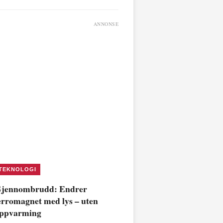
ANNONSE
TEKNOLOGI
jennombrudd: Endrer
erromagnet med lys – uten
ppvarming