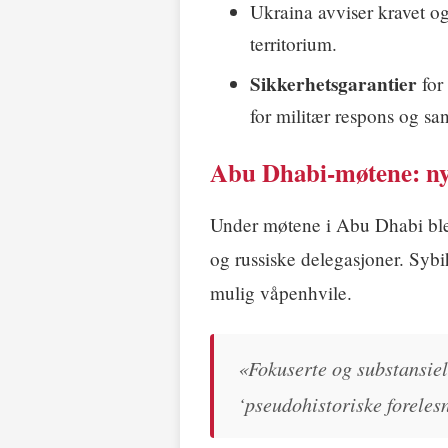
Ukraina avviser kravet og 
territorium.
Sikkerhetsgarantier
for
for militær respons og sa
Abu Dhabi-møtene: ny
Under møtene i Abu Dhabi ble 
og russiske delegasjoner. Syb
mulig våpenhvile.
«Fokuserte og substansiel
‘pseudohistoriske foreles