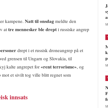
J
s
a
Natt til onsdag
tter kampene.
meldte den
M
tre mennesker ble drept
iv at
i russiske angrep
M
personer
drept i et russisk droneangrep på et
k
p
ved grensen til Ungarn og Slovakia, til
«rent terrorisme»
M
kyj kalte angrepet for
, og
mot et sivilt tog ville blitt regnet som
N
F
isk innsats
f
M