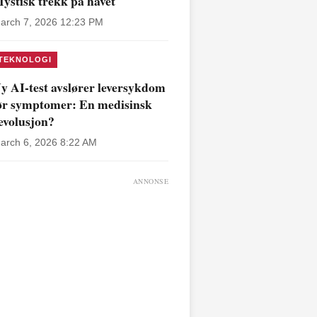
ystisk trekk på havet
arch 7, 2026 12:23 PM
TEKNOLOGI
y AI-test avslører leversykdom
ør symptomer: En medisinsk
evolusjon?
arch 6, 2026 8:22 AM
ANNONSE