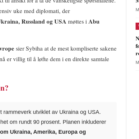
M
 til ansikt for å ta de vanskeligste spørsmålene.
tensiv uke med diplomati, der
M
kraina, Russland og USA
Abu
møttes i
N
f
wrope
sier Sybiha at de mest kompliserte sakene
r
å er villig til å løfte dem i en direkte samtale
M
en?
t rammeverk utviklet av Ukraina og USA.
ighet om rundt 90 prosent. Planen inkluderer
lom Ukraina, Amerika, Europa og