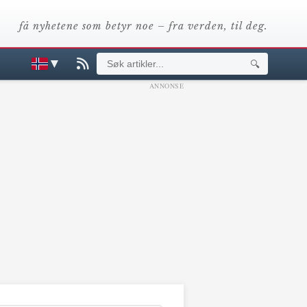
få nyhetene som betyr noe – fra verden, til deg.
▼
🔍
ANNONSE