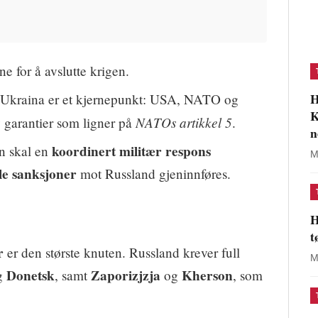
 for å avslutte krigen.
H
 Ukraina er et kjernepunkt: USA, NATO og
K
NATOs artikkel 5
y garantier som ligner på
.
n
koordinert militær respons
on skal en
M
ale sanksjoner
mot Russland gjeninnføres.
H
t
r
er den største knuten. Russland krever full
M
Donetsk
Zaporizjzja
Kherson
g
, samt
og
, som