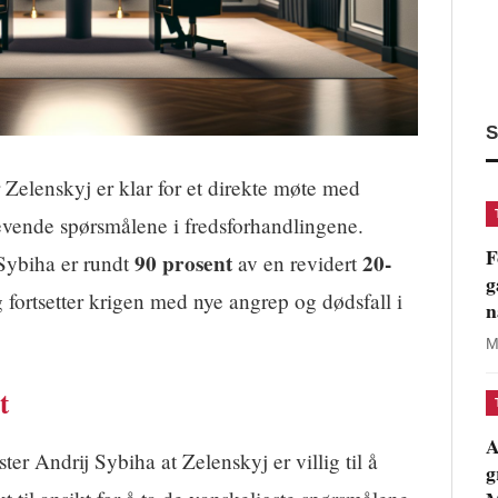
S
Zelenskyj er klar for et direkte møte med
vende spørsmålene i fredsforhandlingene.
F
90 prosent
20-
 Sybiha er rundt
av en revidert
g
 fortsetter krigen med nye angrep og dødsfall i
n
M
t
A
er Andrij Sybiha at Zelenskyj er villig til å
g