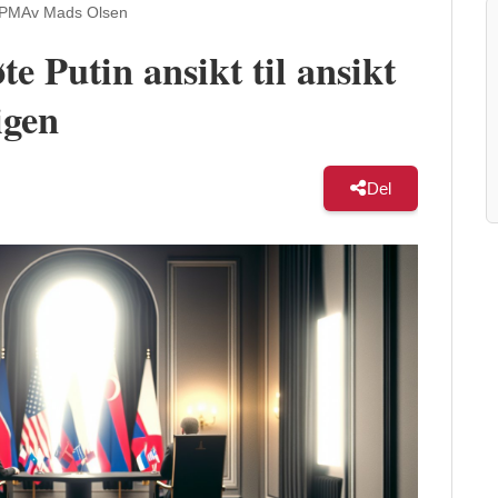
 PM
Av Mads Olsen
te Putin ansikt til ansikt
igen
Del