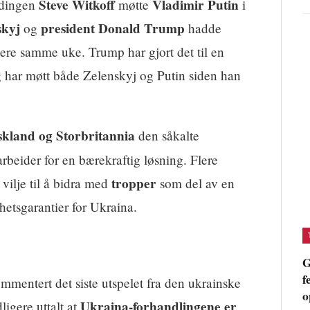
Steve Witkoff
Vladimir Putin
ndingen
møtte
i
skyj
president Donald Trump
og
hadde
ere samme uke. Trump har gjort det til en
g har møtt både Zelenskyj og Putin siden han
skland og Storbritannia
den såkalte
arbeider for en bærekraftig løsning. Flere
tropper
 vilje til å bidra med
som del av en
hetsgarantier for Ukraina.
G
f
mmentert det siste utspelet fra den ukrainske
o
Ukraina-forhandlingene er
ligere uttalt at