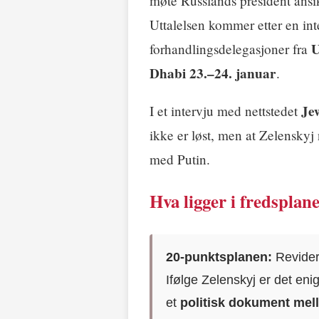
møte Russlands president ansikt
Uttalelsen kommer etter en in
U
forhandlingsdelegasjoner fra
Dhabi 23.–24. januar
.
Je
I et intervju med nettstedet
ikke er løst, men at Zelenskyj n
med Putin.
Hva ligger i fredsplan
20-punktsplanen:
Revider
Ifølge Zelenskyj er det en
et
politisk dokument mel