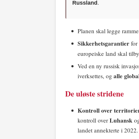
Russland
.
Planen skal legge rammene
Sikkerhetsgarantier
for
europeiske land skal tilb
Ved en ny russisk invasj
alle glob
iverksettes, og
De uløste stridene
Kontroll over territorie
Luhansk
kontroll over
o
landet annekterte i 2022.