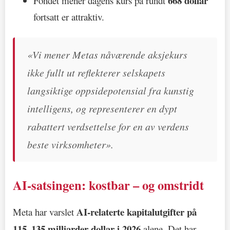
668 dollar
Fondet mener dagens kurs på rundt
fortsatt er attraktiv.
«Vi mener Metas nåværende aksjekurs
ikke fullt ut reflekterer selskapets
langsiktige oppsidepotensial fra kunstig
intelligens, og representerer en dypt
rabattert verdsettelse for en av verdens
beste virksomheter».
AI-satsingen: kostbar – og omstridt
AI-relaterte kapitalutgifter på
Meta har varslet
115–135 milliarder dollar i 2026
alene. Det har