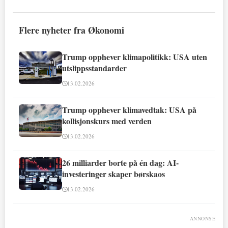
Flere nyheter fra Økonomi
Trump opphever klimapolitikk: USA uten
utslippsstandarder
13.02.2026
Trump opphever klimavedtak: USA på
kollisjonskurs med verden
13.02.2026
26 milliarder borte på én dag: AI-
investeringer skaper børskaos
13.02.2026
ANNONSE