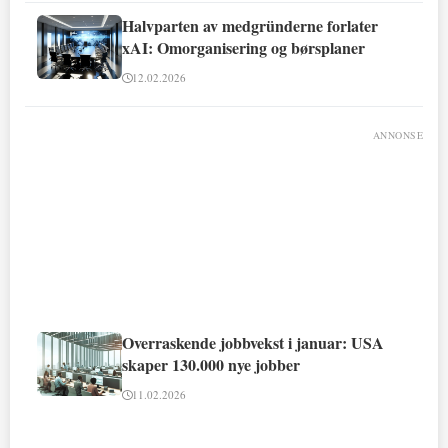
Halvparten av medgründerne forlater
xAI: Omorganisering og børsplaner
12.02.2026
ANNONSE
Overraskende jobbvekst i januar: USA
skaper 130.000 nye jobber
11.02.2026