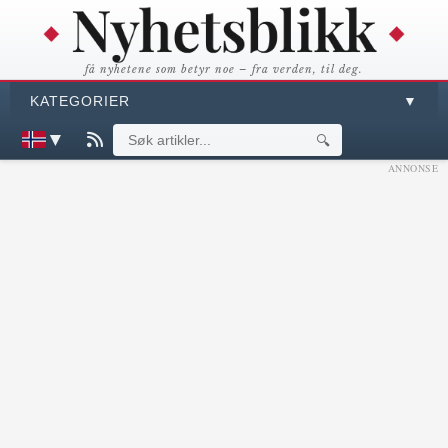
få nyhetene som betyr noe – fra verden, til deg.
KATEGORIER
▼
▼
🔍
ANNONSE