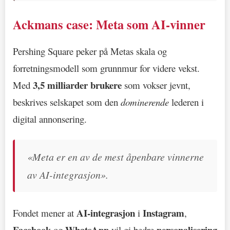
Ackmans case: Meta som AI-vinner
Pershing Square peker på Metas skala og
forretningsmodell som grunnmur for videre vekst.
3,5 milliarder brukere
Med
som vokser jevnt,
beskrives selskapet som den
dominerende
lederen i
digital annonsering.
«Meta er en av de mest åpenbare vinnerne
av AI-integrasjon».
AI-integrasjon
Instagram
Fondet mener at
i
,
Facebook
WhatsApp
personalisering
og
vil gi bedre