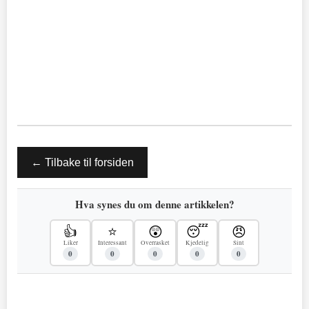
← Tilbake til forsiden
Hva synes du om denne artikkelen?
👍
⭐
😲
😴
😠
Liker
Interessant
Overrasket
Kjedelig
Sint
0
0
0
0
0