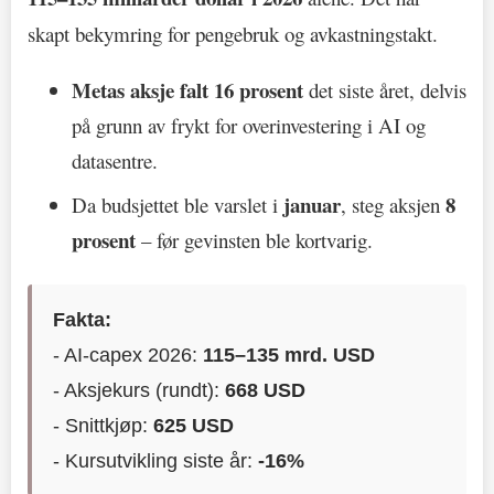
skapt bekymring for pengebruk og avkastningstakt.
Metas aksje falt 16 prosent
det siste året, delvis
på grunn av frykt for overinvestering i AI og
datasentre.
januar
8
Da budsjettet ble varslet i
, steg aksjen
prosent
– før gevinsten ble kortvarig.
Fakta:
- AI-capex 2026:
115–135 mrd. USD
- Aksjekurs (rundt):
668 USD
- Snittkjøp:
625 USD
- Kursutvikling siste år:
-16%