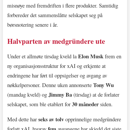
misnøye med fremdriften i flere produkter. Samtidig
forbereder det sammenslåtte selskapet seg på
børsnotering senere i år.
Halvparten av medgründere ute
Elon Musk
Under et allmøte tirsdag kveld la
frem en
ny organisasjonsstruktur for xAI og erkjente at
endringene har ført til oppsigelser og avgang av
Tony Wu
nøkkelpersoner. Denne uken annonserte
Jimmy Ba
(mandag kveld) og
(tirsdag) at de forlater
30 måneder
selskapet, som ble etablert for
siden.
seks av tolv
Med dette har
opprinnelige medgründere
fem
forlatt xAI, hvorav
avgangene har skjedd det siste