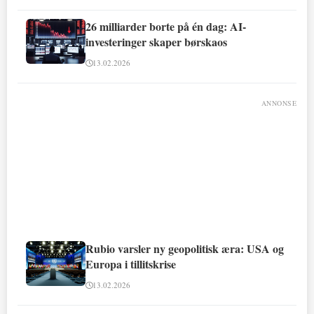
26 milliarder borte på én dag: AI-
investeringer skaper børskaos
13.02.2026
ANNONSE
Rubio varsler ny geopolitisk æra: USA og
Europa i tillitskrise
13.02.2026