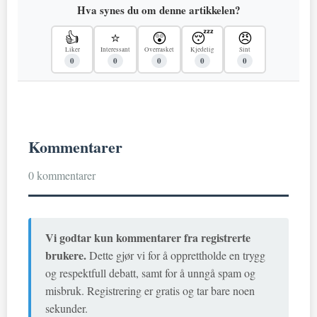
Hva synes du om denne artikkelen?
👍
⭐
😲
😴
😠
Liker
Interessant
Overrasket
Kjedelig
Sint
0
0
0
0
0
Kommentarer
0 kommentarer
Vi godtar kun kommentarer fra registrerte
brukere.
Dette gjør vi for å opprettholde en trygg
og respektfull debatt, samt for å unngå spam og
misbruk. Registrering er gratis og tar bare noen
sekunder.