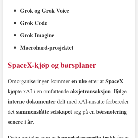
Grok og Grok Voice
Grok Code
Grok Imagine
Macrohard-prosjektet
SpaceX-kjøp og børsplaner
en uke
SpaceX
Omorganiseringen kommer
etter at
aksjetransaksjon
kjøpte xAI i en omfattende
. Ifølge
interne dokumenter
delt med xAI-ansatte forbereder
sammenslåtte selskapet
børsnotering
det
seg på en
senere i år
.
bemerkelsesverdig trekk
Dette omtales som et
for et