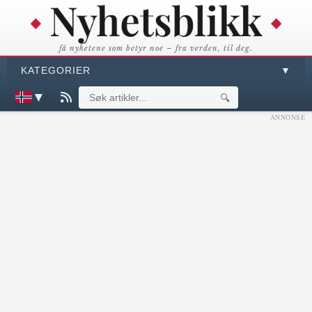
få nyhetene som betyr noe – fra verden, til deg.
KATEGORIER
▼
▼
🔍
ANNONSE