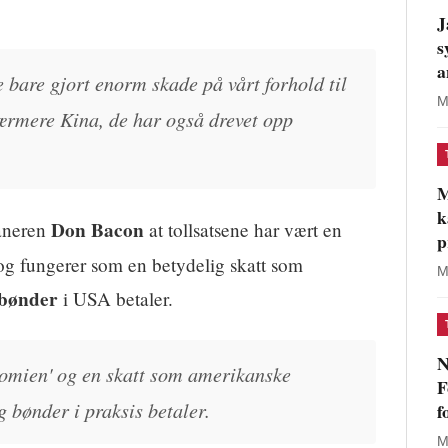
J
s
a
e bare gjort enorm skade på vårt forhold til
M
rmere Kina, de har også drevet opp
M
k
Don Bacon
aneren
at tollsatsene har vært en
p
g fungerer som en betydelig skatt som
M
 bønder
i USA betaler.
N
nomien' og en skatt som amerikanske
F
 bønder i praksis betaler.
f
M