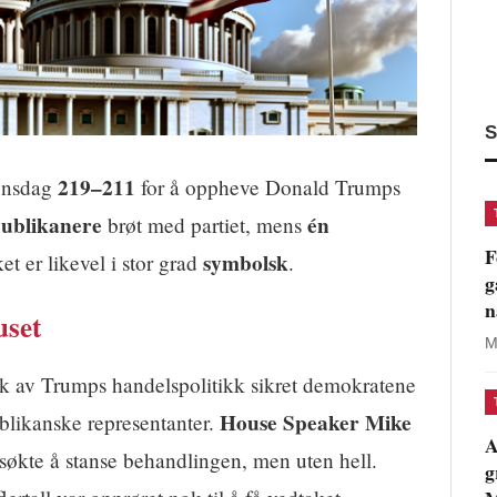
S
219–211
 onsdag
for å oppheve Donald Trumps
publikanere
én
brøt med partiet, mens
F
symbolsk
t er likevel i stor grad
.
g
n
uset
M
tikk av Trumps handelspolitikk sikret demokratene
House Speaker Mike
ublikanske representanter.
A
orsøkte å stanse behandlingen, men uten hell.
g