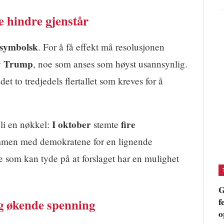
e hindre gjenstår
symbolsk
. For å få effekt må resolusjonen
Trump
v
, noe som anses som høyst usannsynlig.
 to tredjedels flertallet som kreves for å
I oktober
fire
bli en nøkkel:
stemte
men med demokratene for en lignende
e som kan tyde på at forslaget har en mulighet
G
f
g økende spenning
o