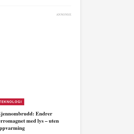
ANNONSE
TEKNOLOGI
jennombrudd: Endrer
erromagnet med lys – uten
ppvarming