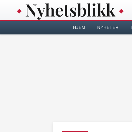
HJEM
NYHETER