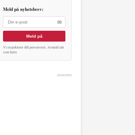
Meld på nyhetsbrev:
✉
Meld på
Vi respekterer ditt personvern. Avmeld når
som helst.
ANNONSE