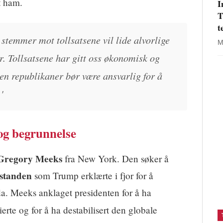
et ham.
I
T
t
stemmer mot tollsatsene vil lide alvorlige
M
r. Tollsatsene har gitt oss økonomisk og
gen republikaner bør være ansvarlig for å
'
 og begrunnelse
Gregory Meeks
fra New York. Den søker å
lstanden
som Trump erklærte i fjor for å
a. Meeks anklaget presidenten for å ha
ierte og for å ha destabilisert den globale