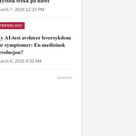
ystisk trekk på havet
arch 7, 2026 12:23 PM
TEKNOLOGI
y AI-test avslører leversykdom
ør symptomer: En medisinsk
evolusjon?
arch 6, 2026 8:22 AM
ANNONSE