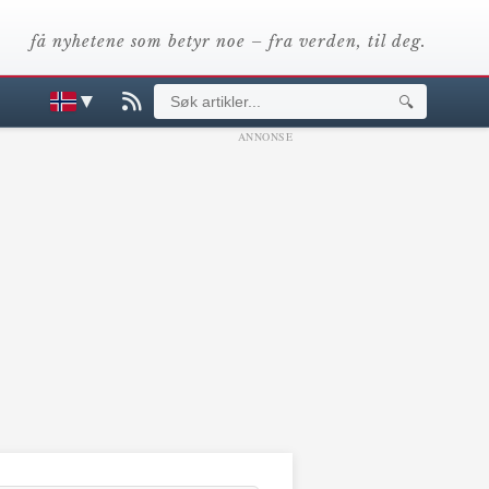
få nyhetene som betyr noe – fra verden, til deg.
▼
🔍
ANNONSE