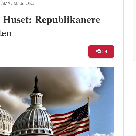
4 AM
Av Mads Olsen
i Huset: Republikanere
ten
Del