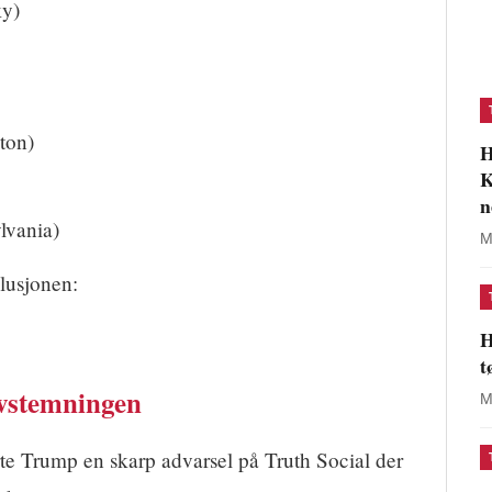
y)
ton)
H
K
n
lvania)
M
lusjonen:
H
t
avstemningen
M
rte Trump en skarp advarsel på Truth Social der