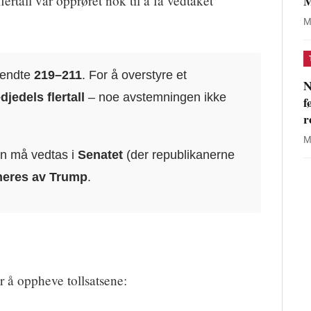
M
rtall var opprøret nok til å få vedtaket
M
 endte
219–211
. For å overstyre et
N
edjedels flertall
– noe avstemningen ikke
f
r
M
n må vedtas i
Senatet
(der republikanerne
neres av Trump
.
r å oppheve tollsatsene: