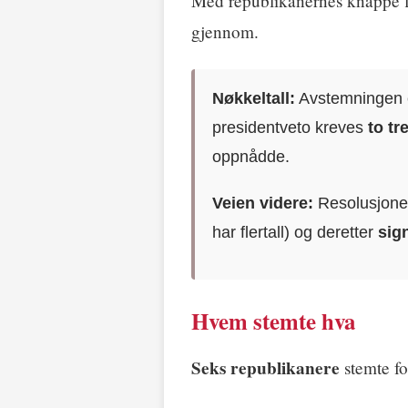
Med republikanernes knappe fle
gjennom.
Nøkkeltall:
Avstemningen
presidentveto kreves
to tr
oppnådde.
Veien videre:
Resolusjone
har flertall) og deretter
sig
Hvem stemte hva
Seks republikanere
stemte fo