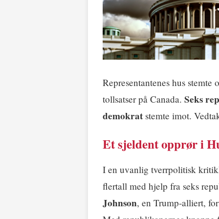
Representantenes hus stemte
Seks re
tollsatser på Canada.
demokrat
stemte imot. Vedtake
Et sjeldent opprør i H
I en uvanlig tverrpolitisk kri
flertall med hjelp fra seks rep
Johnson
, en Trump-alliert, f