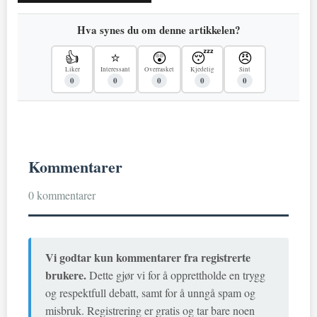
Hva synes du om denne artikkelen?
👍
⭐
😲
😴
😠
Liker
Interessant
Overrasket
Kjedelig
Sint
0
0
0
0
0
Kommentarer
0 kommentarer
Vi godtar kun kommentarer fra registrerte
brukere.
Dette gjør vi for å opprettholde en trygg
og respektfull debatt, samt for å unngå spam og
misbruk. Registrering er gratis og tar bare noen