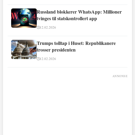
Russland blokkerer WhatsApp: Millioner
tvinges til statskontrollert app
12.02.2026
Trumps tolltap i Huset: Republikanere
trosser presidenten
12.02.2026
ANNONSE