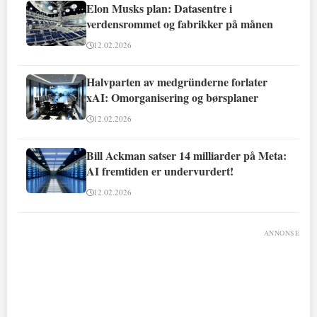
Elon Musks plan: Datasentre i
verdensrommet og fabrikker på månen
12.02.2026
Halvparten av medgründerne forlater
xAI: Omorganisering og børsplaner
12.02.2026
Bill Ackman satser 14 milliarder på Meta:
AI fremtiden er undervurdert!
12.02.2026
ANNONSE