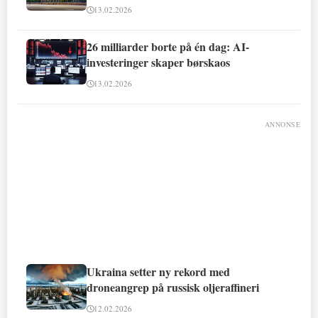
13.02.2026
26 milliarder borte på én dag: AI-
investeringer skaper børskaos
13.02.2026
ANNONSE
Ukraina setter ny rekord med
droneangrep på russisk oljeraffineri
12.02.2026