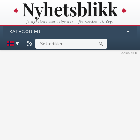
få nyhetene som betyr noe – fra verden, til deg.
KATEGORIER
▼
▼
🔍
ANNONSE