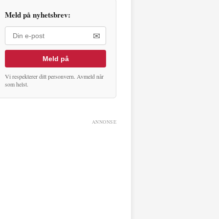
Meld på nyhetsbrev:
✉
Meld på
Vi respekterer ditt personvern. Avmeld når
som helst.
ANNONSE