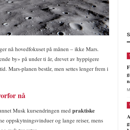
S
er nå hovedfokuset på månen – ikke Mars.
ende by» på under ti år, drevet av hyppigere
F
tid. Mars-planen består, men settes lenger frem i
g
n
M
orfor nå
praktiske
grunnet Musk kursendringen med
A
ldne oppskytningsvinduer og lange reiser, mens
g