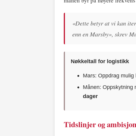
månen byr på høyere frekvens o
«Dette betyr at vi kan ite
enn en Marsby», skrev M
Nøkkeltall for logistikk
Mars: Oppdrag mulig
Månen: Oppskytning 
dager
Tidslinjer og ambisjo