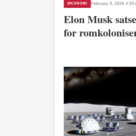
ØKONOMI
February 9, 2026 4:33
Elon Musk satse
for romkolonise