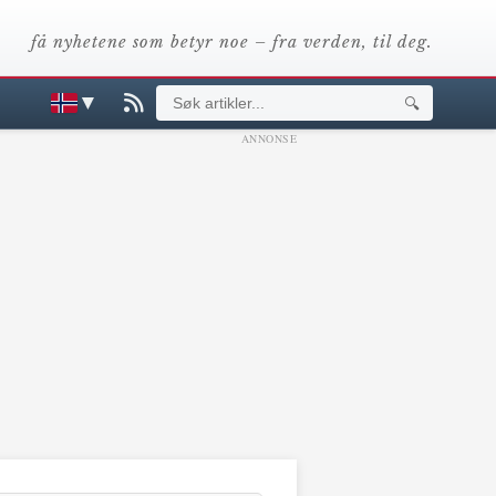
få nyhetene som betyr noe – fra verden, til deg.
▼
🔍
ANNONSE