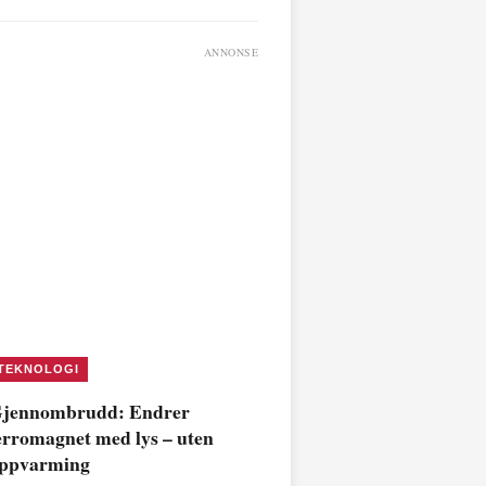
ANNONSE
TEKNOLOGI
jennombrudd: Endrer
erromagnet med lys – uten
ppvarming