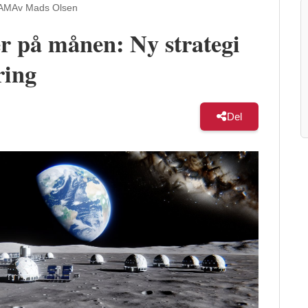
 AM
Av Mads Olsen
r på månen: Ny strategi
ring
Del