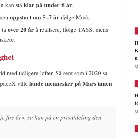
klar på under ti år
n kan stå
.
oppstart om 5–7 år
 men
ifølge Musk.
over 20 år
 ta
å realisere, ifølge TASS, mens
askere.
H
K
ighet
n
M
dd med tidligere løfter. Så sent som i 2020 sa
lande mennesker på Mars innen
SpaceX ville
H
t
M
je fire år», sa han på en prisutdeling den