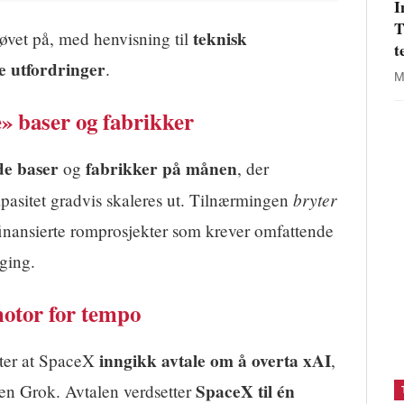
I
T
teknisk
kjøvet på, med henvisning til
t
e utfordringer
.
M
» baser og fabrikker
de baser
fabrikker på månen
og
, der
bryter
pasitet gradvis skaleres ut. Tilnærmingen
 finansierte romprosjekter som krever omfattende
ging.
otor for tempo
inngikk avtale om å overta xAI
tter at SpaceX
,
SpaceX til én
en Grok. Avtalen verdsetter