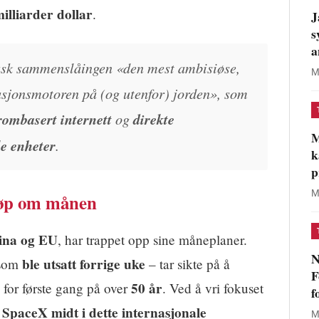
milliarder dollar
.
J
s
a
 Musk sammenslåingen «den mest ambisiøse,
M
vasjonsmotoren på (og utenfor) jorden», som
rombasert internett
og
direkte
M
e enheter
.
k
p
M
løp om månen
ina og EU
, har trappet opp sine måneplaner.
N
ble utsatt forrige uke
som
– tar sikte på å
F
50 år
 for første gang på over
. Ved å vri fokuset
f
SpaceX midt i dette internasjonale
k
M