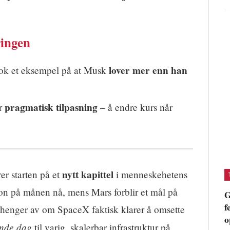
ingen
lover mer enn han
ok et eksempel på at Musk
pragmatisk tilpasning
r
– å endre kurs når
nytt kapittel
r starten på et
i menneskehetens
jon på månen nå, mens Mars forblir et mål på
G
f
avhenger av om SpaceX faktisk klarer å omsette
o
ende dag
til varig, skalerbar infrastruktur på