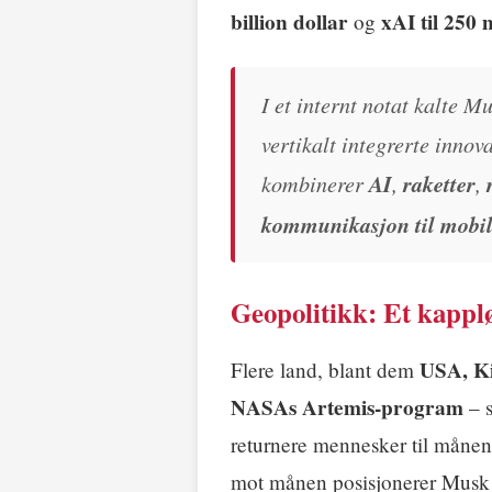
billion dollar
xAI til 250 
og
I et internt notat kalte
vertikalt integrerte inno
kombinerer
AI
,
raketter
,
kommunikasjon til mobil
Geopolitikk: Et kapp
USA, K
Flere land, blant dem
NASAs Artemis-program
– 
returnere mennesker til månen
mot månen posisjonerer Mus