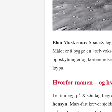
Elon Musk snur:
SpaceX legg
Målet er å bygge en «selvvoks
oppskytninger og kortere reise
løypa.
Hvorfor månen – og hv
I et innlegg på X søndag be
hensyn
. Mars-fart krever sje