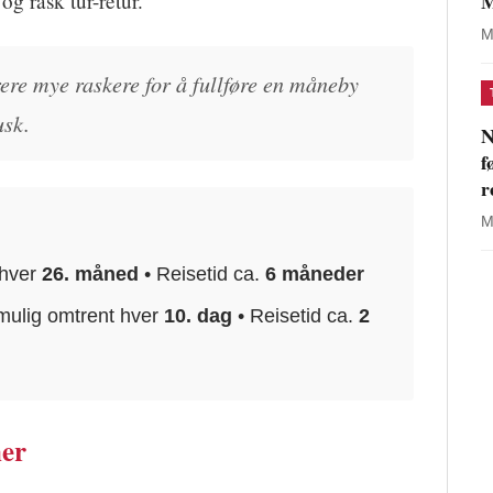
M
g rask tur-retur.
M
rere mye raskere for å fullføre en måneby
usk.
N
f
r
M
 hver
26. måned
• Reisetid ca.
6 måneder
mulig omtrent hver
10. dag
• Reisetid ca.
2
ner