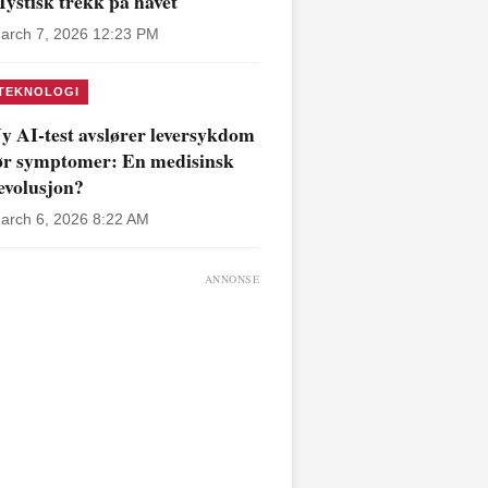
ystisk trekk på havet
arch 7, 2026 12:23 PM
TEKNOLOGI
y AI-test avslører leversykdom
ør symptomer: En medisinsk
evolusjon?
arch 6, 2026 8:22 AM
ANNONSE