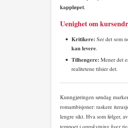
kappløpet
.
Uenighet om kursendr
Kritikere:
Ser det som n
kan levere
.
Tilhengere:
Mener det e
realitetene tilsier det.
Kunngjøringen søndag markere
romambisjoner: raskere iteras
lengre sikt. Hva som følger, 
opp­skytning hver ti
tempoet i