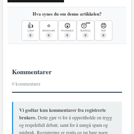
Hva synes du om denne artikkelen?
👍
⭐
😲
😴
😠
Liker
Interessant
Overrasket
Kjedelig
Sint
0
0
0
0
0
Kommentarer
0 kommentarer
Vi godtar kun kommentarer fra registrerte
brukere.
Dette gjør vi for å opprettholde en trygg
og respektfull debatt, samt for å unngå spam og
misbruk. Registrering er gratis og tar bare noen