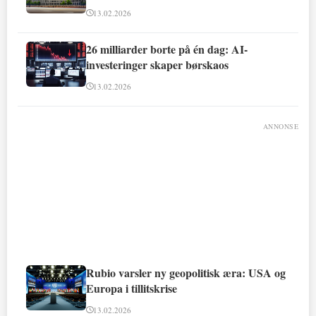
13.02.2026
26 milliarder borte på én dag: AI-
investeringer skaper børskaos
13.02.2026
ANNONSE
Rubio varsler ny geopolitisk æra: USA og
Europa i tillitskrise
13.02.2026