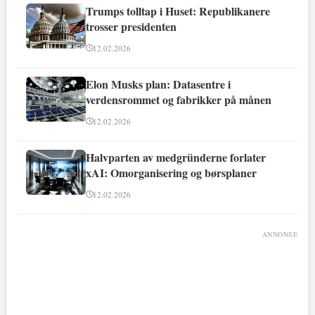
Trumps tolltap i Huset: Republikanere
trosser presidenten
12.02.2026
Elon Musks plan: Datasentre i
verdensrommet og fabrikker på månen
12.02.2026
Halvparten av medgründerne forlater
xAI: Omorganisering og børsplaner
12.02.2026
ANNONSE