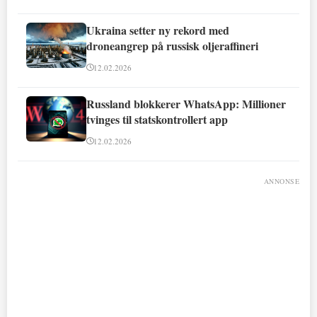
Ukraina setter ny rekord med
droneangrep på russisk oljeraffineri
12.02.2026
Russland blokkerer WhatsApp: Millioner
tvinges til statskontrollert app
12.02.2026
ANNONSE