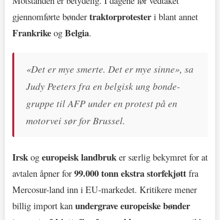
Motstanden er betydelig. I dagene før vedtaket
traktorprotester
gjennomførte bønder
i blant annet
Frankrike
Belgia
og
.
«Det er mye smerte. Det er mye sinne», sa
Judy Peeters fra en belgisk ung bonde-
gruppe til AFP under en protest på en
motorvei sør for Brussel.
Irsk
europeisk landbruk
og
er særlig bekymret for at
99.000 tonn ekstra storfekjøtt
avtalen åpner for
fra
Mercosur-land inn i EU-markedet. Kritikere mener
undergrave europeiske bønder
billig import kan