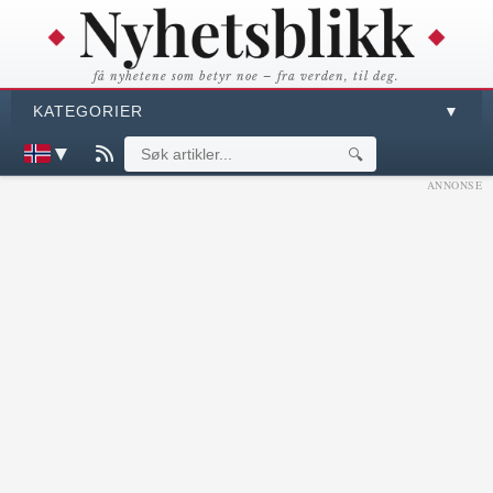
få nyhetene som betyr noe – fra verden, til deg.
KATEGORIER
▼
▼
🔍
ANNONSE