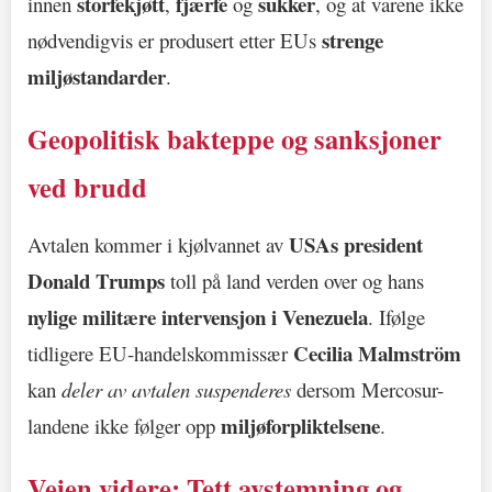
storfekjøtt
fjærfe
sukker
innen
,
og
, og at varene ikke
strenge
nødvendigvis er produsert etter EUs
miljøstandarder
.
Geopolitisk bakteppe og sanksjoner
ved brudd
USAs president
Avtalen kommer i kjølvannet av
Donald Trumps
toll på land verden over og hans
nylige militære intervensjon i Venezuela
. Ifølge
Cecilia Malmström
tidligere EU-handelskommissær
kan
deler av avtalen suspenderes
dersom Mercosur-
miljøforpliktelsene
landene ikke følger opp
.
Veien videre: Tett avstemning og