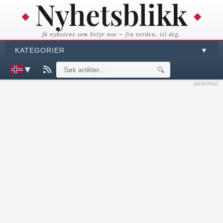
få nyhetene som betyr noe – fra verden, til deg.
KATEGORIER
▼
▼
🔍
ANNONSE