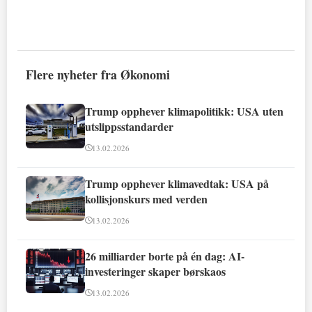
Flere nyheter fra Økonomi
Trump opphever klimapolitikk: USA uten
utslippsstandarder
13.02.2026
Trump opphever klimavedtak: USA på
kollisjonskurs med verden
13.02.2026
26 milliarder borte på én dag: AI-
investeringer skaper børskaos
13.02.2026