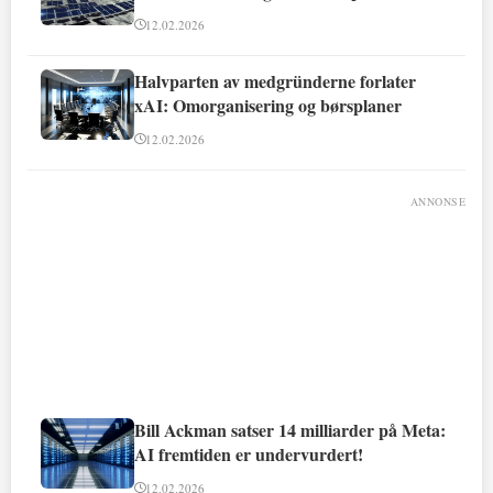
12.02.2026
Halvparten av medgründerne forlater
xAI: Omorganisering og børsplaner
12.02.2026
ANNONSE
Bill Ackman satser 14 milliarder på Meta:
AI fremtiden er undervurdert!
12.02.2026