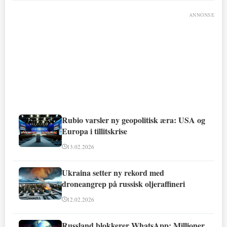
ANNONSE
Rubio varsler ny geopolitisk æra: USA og
Europa i tillitskrise
13.02.2026
Ukraina setter ny rekord med
droneangrep på russisk oljeraffineri
12.02.2026
Russland blokkerer WhatsApp: Millioner