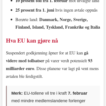
10 prosent toll fra 1. februar
mot utvalgte land
25 prosent fra 1. juni
hvis ingen avtale oppnås
Danmark, Norge, Sverige,
Berørte land:
Finland, Island, Tyskland, Frankrike og Italia
Hva EU kan gjøre nå
gå
Suspendert godkjenning åpner for at EU kan
videre med tollsatser
93
på varer verdt potensielt
milliarder euro
. Disse planene var lagt på vent mens
avtalen ble ferdigstilt.
Merk:
EU-tollene vil tre i kraft
7. februar
med mindre medlemslandene forlenger