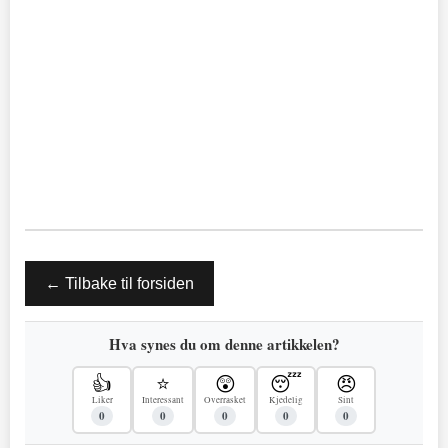
← Tilbake til forsiden
Hva synes du om denne artikkelen?
👍
⭐
😲
😴
😠
Liker
Interessant
Overrasket
Kjedelig
Sint
0
0
0
0
0