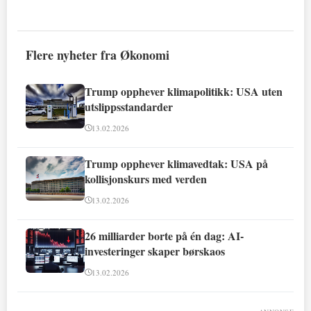
Flere nyheter fra Økonomi
Trump opphever klimapolitikk: USA uten
utslippsstandarder
13.02.2026
Trump opphever klimavedtak: USA på
kollisjonskurs med verden
13.02.2026
26 milliarder borte på én dag: AI-
investeringer skaper børskaos
13.02.2026