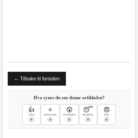
← Tilbake til forsiden
Hva synes du om denne artikkelen?
👍
⭐
😲
😴
😠
Liker
Interessant
Overrasket
Kjedelig
Sint
0
0
0
0
0