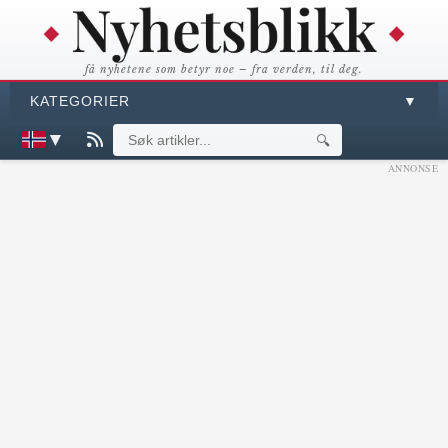
få nyhetene som betyr noe – fra verden, til deg.
KATEGORIER
▼
▼
🔍
ANNONSE